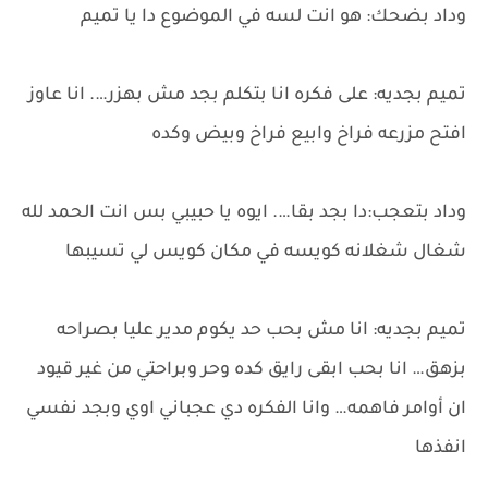
وداد بضحك: هو انت لسه في الموضوع دا يا تميم
تميم بجديه: على فكره انا بتكلم بجد مش بهزر…. انا عاوز
افتح مزرعه فراخ وابيع فراخ وبيض وكده
وداد بتعجب:دا بجد بقا…. ايوه يا حبيبي بس انت الحمد لله
شغال شغلانه كويسه في مكان كويس لي تسيبها
تميم بجديه: انا مش بحب حد يكوم مدير عليا بصراحه
بزهق… انا بحب ابقى رايق كده وحر وبراحتي من غير قيود
ان أوامر فاهمه… وانا الفكره دي عجباني اوي وبجد نفسي
انفذها