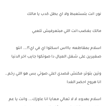
نور: انت بتستعبط ولا اي بطل كدب يا مالك
مالك بغضب:انت اللي مبتعرفيش تلعبي
اسلام بمقاطعه: باااس اسكتوا اي في اي؟!…. انتو
صغيرين على شغل العيال دا صوتكوا جايب اخر الدنيا
وتين بتوتر: مكنش قصدي اعلي صوتي بس هو اللي رخم…
انا هروح احضر الغدا
اسلام بهدوء: لا لا تعالي معايا انا عاوزك…. وانت يا عم