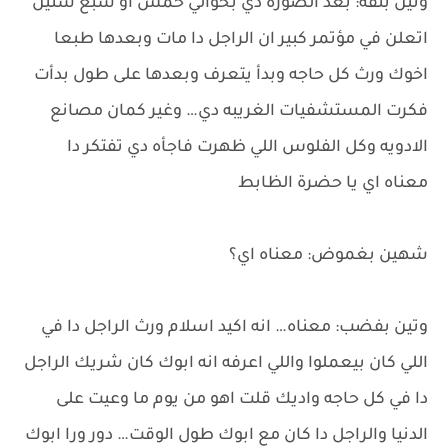
وتين بثقه: بعد الصوره دي بحوالي خمس او سبع سنين
اتعلن في مؤتمر كبير ان الراجل دا مات وبعدها طبعا
اخوك ورث كل حاجه وبدأ يتعرف وبعدها على طول بدأت
فكرت المستشفيات الغريبه دي… وغير كمان مصانع
الادويه وكل الفلوس اللي ظهرت فاجأه دي تفتكر دا
معناه اي يا حضرة الظابط
شهين بغموض: معناه اي؟
وتين بفضب: معناه… انه اكيد اسلام ورث الراجل دا في
اللي كان بيعملوا واللي اعرفه انه ابوك كان شريك الراجل
دا في كل حاجه واديك قلت اهو من يوم ما وعيت على
الدنيا والراجل دا كان مع ابوك طول الوقت… دور ورا ابوك