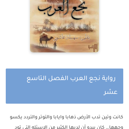
رواية نجع العرب الفصل التاسع
عشر
كانت وتين تدب الأرض ذهابا وايابا والتوتر والتردد يكسو
وجهها… كان يبدو أن لديها الكثير من الاسئله التي تود