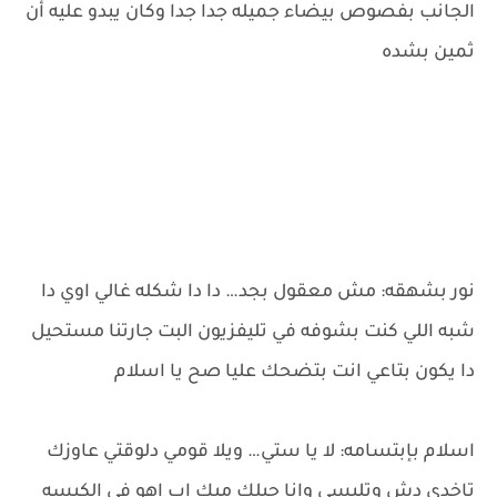
الجانب بفصوص بيضاء جميله جدا جدا وكان يبدو عليه أن
ثمين بشده
نور بشهقه: مش معقول بجد… دا دا شكله غالي اوي دا
شبه اللي كنت بشوفه في تليفزيون البت جارتنا مستحيل
دا يكون بتاعي انت بتضحك عليا صح يا اسلام
اسلام بإبتسامه: لا يا ستي… ويلا قومي دلوقتي عاوزك
تاخدي دش وتلبسي وانا جبلك ميك اب اهو في الكيسه