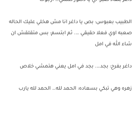
داغر بنفاذ صبر: اي يا دكتور طمني… ارجوك
الطبيب بعبوس: بص يا داغر انا مش هخلي عليك الحاله
صعبه اوي فعلا حقيقي …. ثم ابتسم: بس متقلقش ان
شاء الله في امل
داغر بفرح: بجد…. بجد في امل يعني هتمشي خلاص
زهره وهي تبكي بسعاده: الحمد لله… الحمد لله يارب