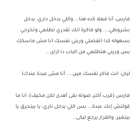
فارس: أنا فعلا كده هنا... واللي يدخل داري، يدخل
بشروطي.... ولو فاكرة انك تقدري تطلعي وتخرجي
بسهوله كدا اتفضلي وريني نفسك انا مش ماسكك
بس وريني هتطلعي من الباب دا ازاى...
ليان: انت فاكر نفسك مين.... أنا مش عبدة عندك!
فارس (قرب أكتر، صوته بقى أهدى لكن مخيف): انا ما
قولتش إنك عبدة... بس اللي يدخل ناري، يا بيتحرق يا
بيتغير. والقرار يرجع ليكى..