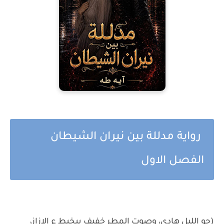
رواية مدللة بين نيران الشيطان
الفصل الاول
(جو الليل هادي، وصوت المطر خفيف بيخبط ع الازاز،