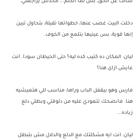
سألت عن الحق، بس لما أتكلم... محدش يراجعني.
دخلت البيت غصب عنها، خطواتها تقيلة، بتحاول تبين
إنها قوية، بس عينيها بتلمع من الخوف.
ليان: المكان ده كئيب كده ليه؟ حتى الحيطان سودا. انت
عايش ازاى هنا؟
فارس وهو بيقفل الباب وراها: مناسب للي هتعيشيه
هنا. فانصحك تتعودي عليه من دلوقتي وبطلي دلع
زياده...
ليان: انت ايه مشكلتك مع الدلع والدلال مش بتبطل