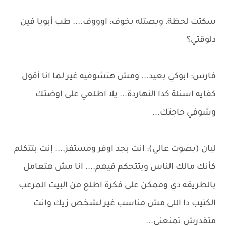
سكتت لحظة، وبصتله بخوف: اوووف.... طب أبويا فين
دلوقتي؟
فارس: ابوكي بعيد... ومش هتشوفيه غير لما انا أقول
كفايه اسئلة كدا النهاردة... يلا اطلعي على اوضتك
وشوفي حاجتك...
ليان (بصوت عالي): انت بجد اوفر ومستفز.... إنت بتتكلم
كأنك مالك الناس وبتتحكم فيهم.... انا مش هتعامل
بالطريقه دي وممكن على فكرة اطلع من البيت المرعب
الكئيب دا اللى مش مناسب غير لشخص زيك وانت
متقدرش تمنعني...