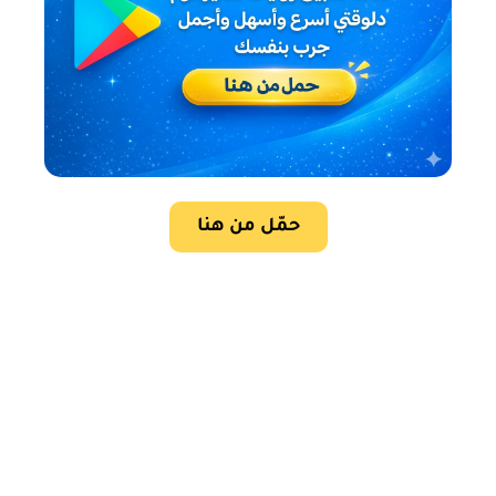
حمّل من هنا