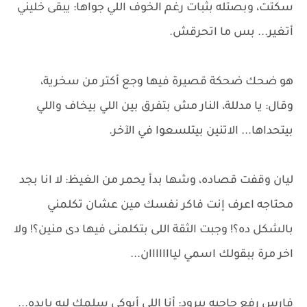
سكتت، وبصتله بثبات رغم الخوف اللي جواها: يبقى خليني
أتغير... بس ما اتحرقش.
هو ضحك ضحكة قصيرة فيها وجع أكتر من سخرية،
وقال: يا مدللة، النار مش بتفرق بين اللي بيخاف واللي
بيتحداها... الاتنين بيتلسعوا في الآخر.
ليان وقفت قصاده، وشها بدأ يحمر من الغيظ: لا انا بجد
محتاجه اعرف إنت فاكر نفسك مين عشان تكلمني
بالشكل ده؟! وجبت الثقة اللى بتكلمنى فيها دى منين؟! ولا
اخر مرة ببقولك اسمي ليااااااان...
فارس رفع حاجبه ببرود: أنا اللي أبوكي سلمك ليه بإيده...