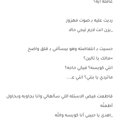
عامله ايه؟
رديت عليه بـ صوت مهزوز
_يزن انت لازم تيجي حالا
حسيت بـ انتفاضته وهو بيسألني بـ قلق واضح
=مالك يا تالين؟
انتي كويسه؟ فيكي حاجه؟
ماتردي يا بنتي؟ انتي عـ....
قاطعت فيض الاسئله اللي سألهالي وانا بجاوبه وبحاول
أطمنّه
_اهدى يا حبيبي أنا كويسه والله