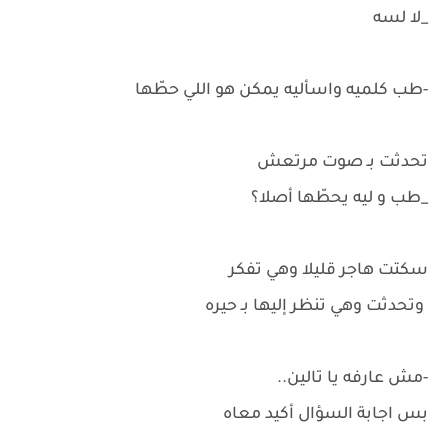
_لا لسه
-طب كلميه واسأليه يمكن هو اللي حطّها
تحدثت بـ صوت مرتعش
_طب و ليه يحطّها أصلا؟
سكتت هاجر قليلا وهي تفكر
وتحدثت وهي تنظر إليها بـ حيره
-مش عارفه يا تالين..
بس اجابة السؤال أكيد معاه