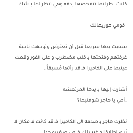
كانت نظراتها تتفحصها بدقه وهي تنظر لها بـ شك
_قومي هوريهالك
سحبت يدها سريعا قبل أن تعترض وتوجهت ناحية
غرفتهم وفتحتها بـ قلب مضطرب و على الفور وقعت
عينيها على الكاميرا فـ قد رأتها مُسبقاً..
أشارت إليها بـ يدها المرتعشه
_أهي يا هاجر شوفتيها؟
نظرت هاجر بـ صدمه الى الكاميرا فـ قد كانت فـ مكان لا
يُرى إطلاقا و غير ذلك فـ هي صغيره جدا..