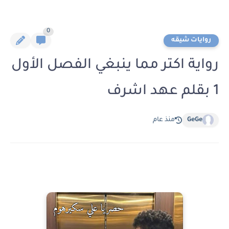
0
روايات شيقه
رواية اكتر مما ينبغي الفصل الأول
1 بقلم عهد اشرف
GeGe
منذ عام