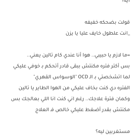
ايه؟
قولت بضحكه خفيفه
_انت علطول خايف عليا يا يزن
=ما لازم يا حبيبي.. هوا أنا عندي كام تالين يعني..
بس أكتر فتره مكنتش ببقى قادر أتحكم بـ خوفي عليكي
لما اتشخصتي بـ الـ OCD "الوسواس القهري"
الفتره دي كنت بخاف عليكي من الهوا الطاير يا تالين
وكمان فترة علاجك.. رغم اني كنت انا اللي بعالجك بس
مكنتش بقدر أضغط عليكي خالص فـ العلاج
مستغربين ليه؟