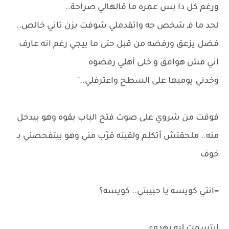
ورغم كل دا بس عمره ما قالهالي صراحة..
لحد ما فـ شخص جه واتقدملي شوفت يزن تاني خالص..
فضل يزعق ورفضه من قبل حتى ما ييجي رغم انه عارف
اني مش هوافق و خلى أهلي رفضوه
وخدني يوميها على السطح واعترفلي.."
فوقت من شروي على صوت فتح الباب بقوه وهو بيدخل
منه.. ملحقتش أتكلم ولقيته قرّب مني وهو بيتفحصني بـ
خوف
=انتي كويسه يا حبيبتي.. كويسه؟
ابتسمت ليه بهدوء