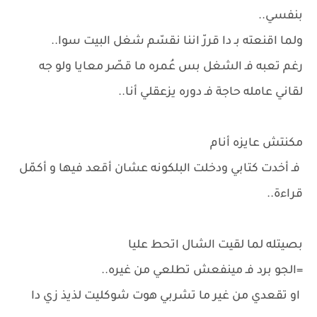
بنفسي..
ولما اقنعته بـ دا قررّ اننا نقسّم شغل البيت سوا..
رغم تعبه فـ الشغل بس عُمره ما قصّر معايا ولو جه
لقاني عامله حاجة فـ دوره يزعقلي أنا..
مكنتش عايزه أنام
فـ أخدت كتابي ودخلت البلكونه عشان أقعد فيها و أكمّل
قراءة..
بصيتله لما لقيت الشال اتحط عليا
=الجو برد فـ مينفعش تطلعي من غيره..
او تقعدي من غير ما تشربي هوت شوكليت لذيذ زي دا