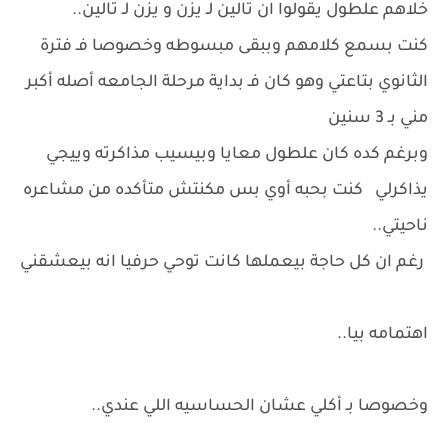
خلاهم علطول يقولوا ان تالين لـ يزن و يزن لـ تالين..
كنت بسمع كلامهم وببقى مبسوطه وخصوصا فـ فترة
الثانوي بتاعتي وهو كان فـ بداية مرحلة الجامعه أصله أكبر
مني بـ 3 سنين
وبرغم كده كان علطول معايا وبيسيب مذاكرته وييجي
يذاكرلي كنت بحبه أوي بس مكنتش متأكده من مشاعره
ناحيتي..
رغم ان كل حاجة بيعملها كانت توحي حرفيا انه بيعشقني
اهتمامه بيا..
وخصوصا بـ أكلي عشان الحساسيه اللي عندي..