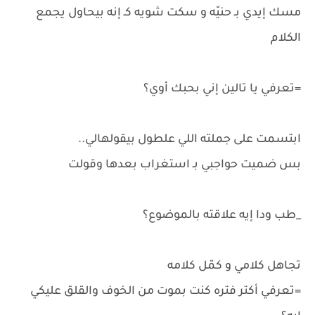
مسك إيدي بـ حنيّه و سكت شويه كـ إنه بيحاول يجمع
الكلام
=تعرفي يا تالين إني بحبك أوي؟
ابتسمت على جملته اللي علطول بيقولهالي..
بس ضميت حواجبي بـ استغراب بعدها وقولت
_طب ودا إيه علاقته بالموضوع؟
تجاهل كلامي و كمّل كلامه
=تعرفي أكتر فتره كنت بموت من الخوف والقلق عليكي