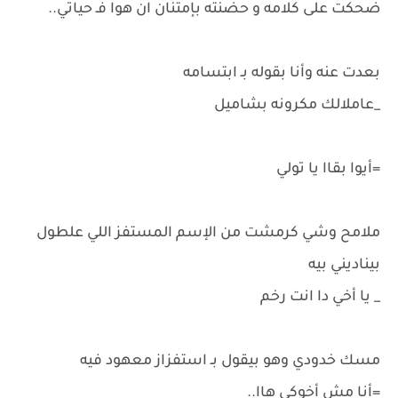
ضحكت على كلامه و حضنته بإمتنان ان هوا فـ حياتي..
بعدت عنه وأنا بقوله بـ ابتسامه
_عاملالك مكرونه بشاميل
=أيوا بقاا يا تولي
ملامح وشي كرمشت من الإسم المستفز اللي علطول
بيناديني بيه
_ يا أخي دا انت رخم
مسك خدودي وهو بيقول بـ استفزاز معهود فيه
=أنا مش أخوكي هاا..