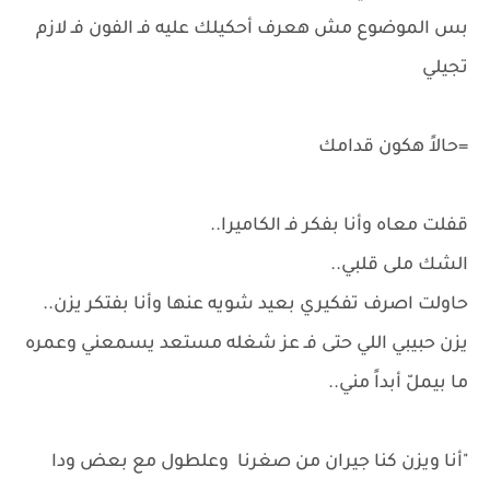
بس الموضوع مش هعرف أحكيلك عليه فـ الفون فـ لازم
تجيلي
=حالاً هكون قدامك
قفلت معاه وأنا بفكر فـ الكاميرا..
الشك ملى قلبي..
حاولت اصرف تفكيري بعيد شويه عنها وأنا بفتكر يزن..
يزن حبيبي اللي حتى فـ عز شغله مستعد يسمعني وعمره
ما بيملّ أبداً مني..
"أنا ويزن كنا جيران من صغرنا وعلطول مع بعض ودا