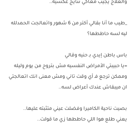
والعلاج يجيب معاكي نتايج عكسيه..
_طيب ما أنا بقالي أكتر من 6 شهور واتعالجت الحمدلله
ليه لسه حاططها؟
باس باطن إيدي بـ حنيه وقالي
=يا حبيبتي الأمراض النفسيه مش بتروح من يوم وليله
وممكن ترجع فـ أي وقت تاني ومش معنى انك اتعالجتي
ان ميبقاش عندك أعراض لسه..
بصيت ناحية الكاميرا وفضلت عيني متثبته عليها..
يعني طلع هوا اللي حاططها زي ما قولت..