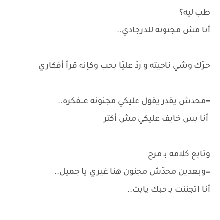
طب ليه؟
أنا مش مجنونه للدرجادي..
حرّك وشي ناحيته و ردّ عليّا بحب وكإنه قرأ أفكاري
=محدش يقدر يقول عليكي مجنونه علفكره..
أنا بس خايف عليكي مش أكتر
وتابع كلامه بـ مرح
=وبعدين محدّش مجنون هنا غيري يا جميل..
أنا اتجننت بـ حبك يابت..