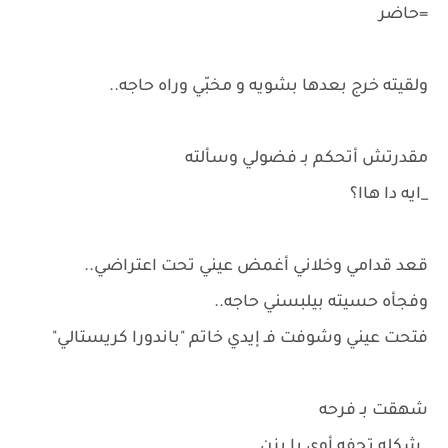
=حاضر
ولقيته خرج بعدها بشويه و مخبّي وراه حاجه..
مقدرتش أتحكم بـ فضولي وسألته
_ايه دا هاا؟
قعد قدامي وخلاني أغمض عيني تحت اعتراضي..
وفجأه حسيته بيلبسني حاجه..
فتحت عيني وشوفت فـ إيدي خاتم "باندورا كريستالي"
شهقت بـ فرحه
_شكله تحفه أوي يا يزن