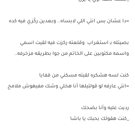
=دا عشان بس انتي اللي لابساه.. وبعدين ركّزي فيه كده
بصيتله بـ استغراب وقلعته ركزت فيه لقيت اسمي
واسمه مكتوبين على الخاتم من جوا بطريقه مزخرفه..
كنت لسه هشكره لقيته مسكني من قفايا
=انتي عارفه لو قولتيلها أنا هخلي وشك مفيهوش ملامح
رديت عليه وأنا بضحك
_كنت هقولك بحبك يا باشا