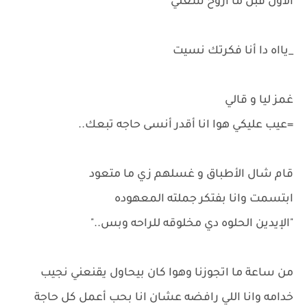
الاول قبل ما أروح شغلي
_يااه دا أنا فكرتك نسيت
غمز ليا و قالي
=عيب عليكي هوا انا أقدر أنسى حاجه تبعك..
قام شال الأطباق و غسلهم زي ما متعود
ابتسمت وانا بفتكر جملته المعهوده
"الإيدين الحلوه دي مخلوقه للراحه وبس.."
من ساعة ما اتجوزنا وهوا كان بيحاول يقنعني نجيب
خدامه وانا اللي رافضه عشان انا بحب أعمل كل حاجة