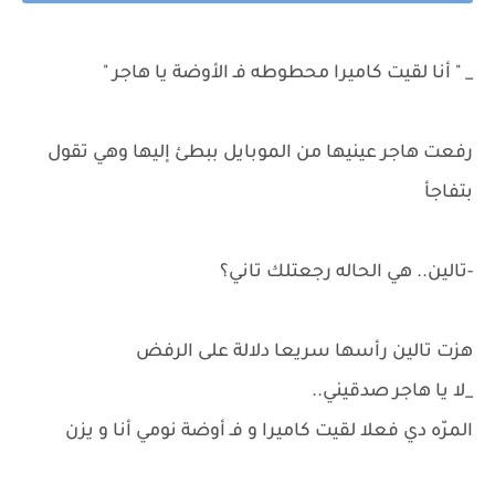
_ " أنا لقيت كاميرا محطوطه فـ الأوضة يا هاجر "
رفعت هاجر عينيها من الموبايل ببطئ إليها وهي تقول
بتفاجأ
-تالين.. هي الحاله رجعتلك تاني؟
هزت تالين رأسها سريعا دلالة على الرفض
_لا يا هاجر صدقيني..
المرّه دي فعلا لقيت كاميرا و فـ أوضة نومي أنا و يزن