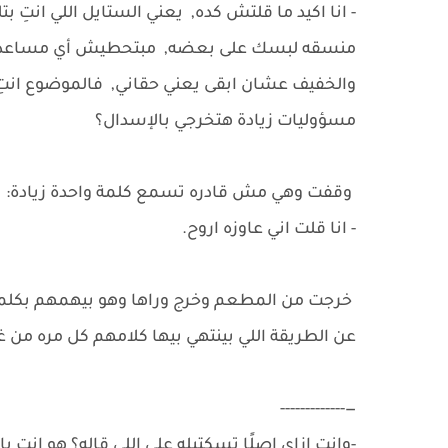
- انا اكيد ما قلتش كده, يعني الستايل اللي انت
منسقه لبسك على بعضه, مبتحطيش أي مساعده لأي
والخفيف عشان ابقى يعني حقاني, فالموضوع انتِ
مسؤوليات زيادة هتخرجي بالإسدال؟
وقفت وهي مش قادره تسمع كلمة واحدة زيادة:
- انا قلت اني عاوزه اروح.
خرجت من المطعم وخرج وراها وهو بيهمهم بكلمات
عن الطريقة اللي بينتهي بيها كلامهم كل مره من غي
—-------------
-وانتِ ازاي اصلًا تسكتيله على اللي قاله؟ هو انت