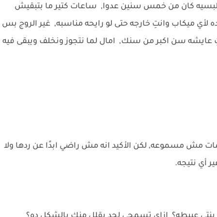
ِ بتلبسيه كان من خمس سنين عدوا, ساعات كتير ما بتبقيش
 ميكاب وانتِ خارجه حتى لو رايحه مناسبه, غير الروج بس
 عايشه سن اكبر من سنك, امال لما نتجوز ونخلف ويبقى فيه
 مش مسموعه, لكن الأكيد انه مش راضي ابدًا عن ردها ولا
ر أي نتيجه.
ِ يا بنتي عبيطه؟ ازاي تسمحي لحد يقلل منك بالشكل ده؟