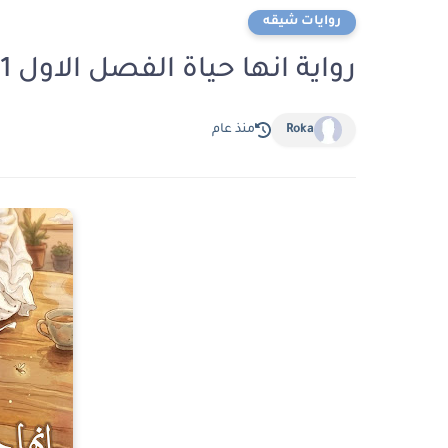
روايات شيقه
رواية انها حياة الفصل الاول 1 بقلم ناهد خالد
Roka
منذ عام