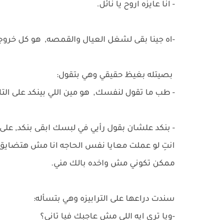
- انا عايزه اروح يا نائل.
-اه جينا بقى لشغل العيال والقمصه, هو كل خروجه
بصيتله بغيظ حقيقي وهي بتقول:
- طب ما تقول لنفسك, هو مين اللي بينكد على التا
- بنكد علشان بقول رأيي في لبسك ابقى بنكد, على
انتِ لو عملت معايا نفس الحاجه انا مش هتضايق,
ممكن تكوني مش واخده بالك مني.
سندت دراعها على الترابيزه وهي بتسأله:
-ويا ترى ايه اللي مش عاجبك فيا تاني؟