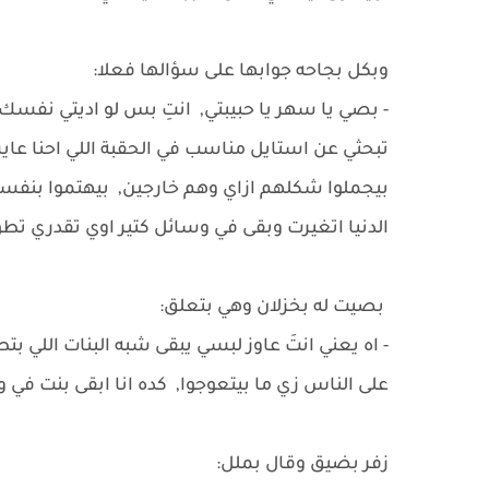
وبكل بجاحه جوابها على سؤالها فعلا:
- بصي يا سهر يا حبيبتي, انتِ بس لو اديتي نفس
تبحثي عن استايل مناسب في الحقبة اللي احنا عاي
بيجملوا شكلهم ازاي وهم خارجين, بيهتموا بنفسه
الدنيا اتغيرت وبقى في وسائل كتير اوي تقدري 
بصيت له بخزلان وهي بتعلق:
- اه يعني انتَ عاوز لبسي يبقى شبه البنات اللي
على الناس زي ما بيتعوجوا, كده انا ابقى بنت في
زفر بضيق وقال بملل: