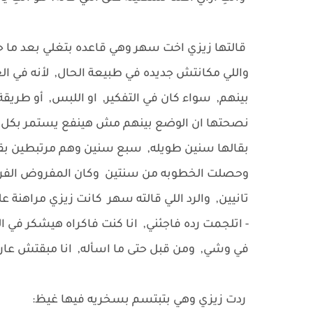
قالتها زيزي اخت سهر وهي قاعده بتغلي بعد ما ح
واللي مكانتش جديده في طبيعة الحال, لأنه في ال
بينهم, سواء كان في التفكير, او اللبس, أو طريق
نصحتها ان الوضع بينهم مش هينفع يستمر بكل الا
بقالها سنين طويله, سبع سنين وهم مرتبطين بقراي
وحصلت الخطوبه من سنتين وكان المفروض الفرح
تانيين, والرد اللي قالته سهر كانت زيزي مراهنة علي
- اتلجمت رده فاجئني, انا كنت فاكراه هيشكر في ا
في وشي, ومن قبل حتى ما اسأله, انا مبقتش عارف
ردت زيزي وهي بتبتسم بسخريه فيها غيظ: