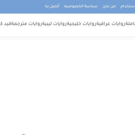
استخدام
من نحن
سياسة الخصوصيه
أتصل بنا
املة
روايات عراقية
روايات خليجية
روايات ليبية
روايات مترجمة
قيد كت