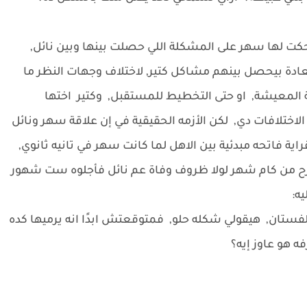
كت لها سهر على المشكلة اللي حصلت بينها وبين نائل,
عادة بيحصل بينهم مشاكل كتير, لاختلاف وجهات النظر ما
ة المعيشة, او حتى التخطيط للمستقبل, وكتير اختها
ختلافات دي, لكن الأزمه الحقيقية في إن علاقة سهر ونائل
ة فاتحه مبدئية بين الاهل لما كانت سهر في تانيه ثانوي,
 من كام شهر لولا ظروف وفاة عم نائل فأجلوه ست شهور
ه:
لفستان, هيقولي شكله حلو, فمتوقعتش ابدًا انه يرميها كده
ه هو عاوز إيه؟