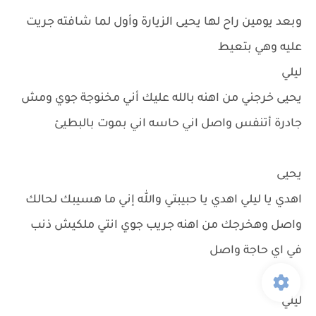
وبعد يومين راح لها يحيى الزيارة وأول لما شافته جريت
عليه وهي بتعيط
ليلي
يحيى خرجني من اهنه بالله عليك أني مخنوجة جوي ومش
جادرة أتنفس واصل اني حاسه اني بموت بالبطيئ
يحيى
اهدي يا ليلي اهدي يا حبيبتي والله إني ما هسيبك لحالك
واصل وهخرجك من اهنه جريب جوي انتي ملكيش ذنب
في اي حاجة واصل
ليلي