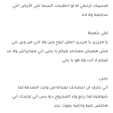
هسيبك ترجعي له لو انطبجت السما علي الأرض انتي
سامعه ولا لاه
ليلي بتعيط
يا مرررى يا مرررى اعمل اروح وين ولا اجي من وين تني
مش هعيش معخحد فيكم يا يحيى اني معايزاش ولا حد
فيكم لا انت ولا هو يا يحي
يحيى
اني عارف ان اعصابك تعبانه من وجت الصدمة لما
شوفتيه لما رجع ولد المحروج ديه بس اني اوعدك اني
هخلص عليه واخليه يموت بجد