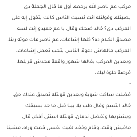
مركب عم ناصر الله يرحمه، أول ما قال الجملة دى
بصيتله، وقولتله انت نسيت الناس كانت بتقول إيه على
المركب دى؟ خالد ضحك وقال يا عم حميدو إنت لسه
مصدق الكلام ده؟ كلها إشاعات، عم ناصر مات موته ربنا،
المركب مالهاش دعوة، الناس بتحب تعمل إشاعات،
وبعدين المركب بقالها شهور واقفة محدش قربلها،
فرصة حلوة ليك،
-
فضلت ساكت شوية وبعدين قولتله تصدق عندك حق،
خالد ابتسم وقال طب يلا بينا قبل ما حد يسبقك
ويشتريها وتفضل ندمان، قولتله استنى أفكر، قال
مافيش وقت، وقام وقف، لقيت نفسى قمت وراه، مشينا