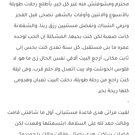
محترم ومشوفتش منه غير كل خير، بأطلع رحلات طويلة
بالأسبوع والاتنين وأوقات بالشهر، نصحى قبل الفجر
ونرمي الشباك ونفضل مستنيين رزق ربنا، والشغلانة
كانت صعبة لكن كنت بحبها، المشكلة إن الحب لوحده
عمره ما بنى مستقبل، كل سنة تعدى كنت بحس إنى
ثابت مكانى، أرجع البيت ألاقي نفس الحال زى ما هو، لا
فلوس اتحوشت ولا بيت اتعدل ولا حلم قرب، وفى ليلة
كنت راجع من رحلة طويلة، دخلت البيت تعبان وهدومى
كلها ريحة بحر،
-
لقيت مراتى هدى قاعدة مستنيانى، أول ما شافتنى قامت
وقالت حمد لله على السلامة، ابتسمتلها وقعدت لكن
فضلت ساكت، هدى بصتلى وقالت مالك يا حميدو؟