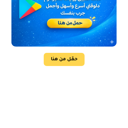
حمّل من هنا