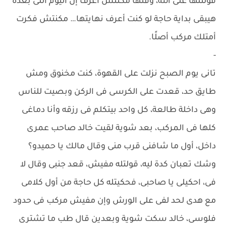
قولتلها على الله، وقتها مكنتش أعرف إن اليوم اللى بعده
هيبقى بداية حاجة لو كنت أعرف نهايتها… مكنتش فكرت
أمتلك مركب أصلًا.
-
تانى يوم الصبح نزلت على القهوة، كنت مخنوق ومش
طايق حد، قعدت على الكرسى فى الركن وبصيت للناس
وهى داخلة طالعة، كل واحد بيتكلم فى رزقه وأنا دماغى
كلها فى المركب، بعد شوية لقيت خالد صاحب عمرى
داخل، أول ما شافنى قرب منى وقال مالك يا حميدو؟
وشك تعبان كدة ليه، قولتله مفيش، قعد جنبى وقال لا
فى، احكيلى يا صاحبى، فحكيتله كل حاجة من أول كلامى
مع هدى لحد لفى على الورش وإن مفيش مركب فى حدود
فلوسى، خالد سكت شوية وبعدين قال طب ما تشترى