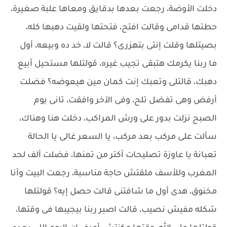
دخلت الأوضة، رجعت بعدها بدقايق ومعاها علبة صغيرة،
حطتها قدامى وقالت افتح، فتحتها ولقيت دهبها كله،
بصيتلها وقلت إنتى بتهزرى؟ قالت لا، خد ده وبيعه، أول
ما ربنا يكرمك هتبقى تجيب غيره، قولتلها مستحيل أبيع
دهبك، قالتلى وتعبك إنت كمان مين هيعوضه؟ فضلت
أرفض وهى تفضل تلح، وفى الآخر وافقت، تانى يوم
الصبح نزلت بدور على ورش المراكب، دخلت هنا وهناك،
سألت على مركب بعد مركب، يا السعر غالى يا الحالة
تعبانة يا عاوزة تصليحات أكتر من تمنها، فضلت ألف لحد
المغرب وللأسف ملقتش حاجة مناسبة، رجعت البيت وأنا
مخنوق، هدى أول ما شافتنى قالت حصل إيه؟ قولتلها
شكله مفيش نصيب، قالت اصبر ربنا بيجيبها فى وقتها،