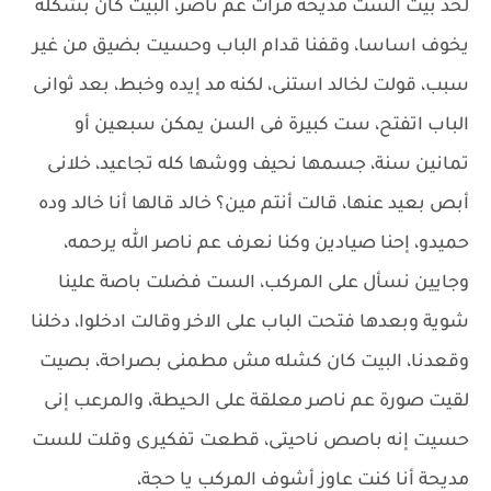
لحد بيت الست مديحة مرات عم ناصر، البيت كان بشكله
يخوف اساسا، وقفنا قدام الباب وحسيت بضيق من غير
سبب، قولت لخالد استنى، لكنه مد إيده وخبط، بعد ثوانى
الباب اتفتح، ست كبيرة فى السن يمكن سبعين أو
تمانين سنة، جسمها نحيف ووشها كله تجاعيد، خلانى
أبص بعيد عنها، قالت أنتم مين؟ خالد قالها أنا خالد وده
حميدو، إحنا صيادين وكنا نعرف عم ناصر الله يرحمه،
وجايين نسأل على المركب، الست فضلت باصة علينا
شوية وبعدها فتحت الباب على الاخر وقالت ادخلوا، دخلنا
وقعدنا، البيت كان كشله مش مطمنى بصراحة، بصيت
لقيت صورة عم ناصر معلقة على الحيطة، والمرعب إنى
حسيت إنه باصص ناحيتى، قطعت تفكيرى وقلت للست
مديحة أنا كنت عاوز أشوف المركب يا حجة،