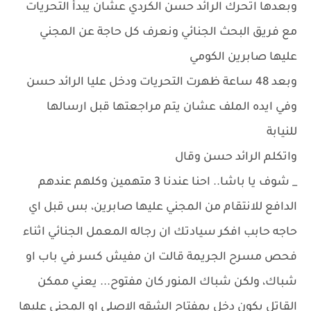
وبعدها اتحرك الرائد حسن الكردي عشان يبدأ التحريات
مع فريق البحث الجنائي ونعرف كل حاجة عن المجني
عليها صابرين الكومي
وبعد 48 ساعة ظهرت التحريات ودخل عليا الرائد حسن
وفي ايده الملف عشان يتم مراجعتها قبل ارسالها
للنيابة
واتكلم الرائد حسن وقال
_ شوف يا باشا.. احنا عندنا 3 متهمين وكلهم عندهم
الدافع للانتقام من المجني عليها صابرين، بس قبل اي
حاجه حابب افكر سيادتك ان رجاله المعمل الجنائي اثناء
فحص مسرح الجريمة قالت ان مفيش كسر في باب او
شباك، ولكن شباك المنور كان مفتوح... يعني ممكن
القاتل يكون دخل بمفتاح الشقه الاصلي او المجني عليها