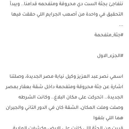
نتفاجئ بجثة الست دي محروقة ومتفحمه قدامنا.. ويبدأ
التحقيق في واحدة من أصعب الجرايم اللي حققت فيها
...
#جثة_متفحمة
#الجزء_الاول
اسمي نصر عبد العزيز وكيل نيابة مصر الجديدة، وصلتنا
اشارة عن جثة محروقة ومتفحمة داخل شقة بعقار بمصر
الجديدة.. اتحركت على مكان البلاغ.. وكانت الشرطه
وصلت وملت المكان، الشقة كان في الدور التاني والجيران
هما اللي بلغوا
قربت من الجثة اللي كانت على الارض وكشفت الملاية