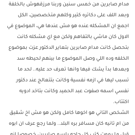
مدام صابرين من خمس سنين وربنا مرزقهوش بالخلفة
وبعد اللف على دكاتره كتير وكلهم متخصصين، الكل
اجمع ان المشكله عنده هو مش عندها هي، الموضوع في
الاول كان ماشي بالتفاهم ولكن مع اي مشكله كانت
بتحصل كانت مدام صابرين بتعاير الدكتور عزت بموضوع
الخلفه وده اللي وصل الموضوع ما بينهم لحيطه سد
وبعدها بدأ يشك فيها وانها تعرف حد عليه.. لحد ما
تسبب ليها في ازمه نفسية وكانت بتتعالج عند دكتور
نفسي اسمه صفوت عبد الحميد وكانت بتاخد ادويه
اكتئاب.
الشخص التاني هو اخوها كامل ولكن هو مش اخ شقيق
من ام تانيه كان مسافر بره البلد.. ولما رجع عرف ان ابوه
قبل ما يموت كتب كل حاجه باسم صابرين، خصوصا انه