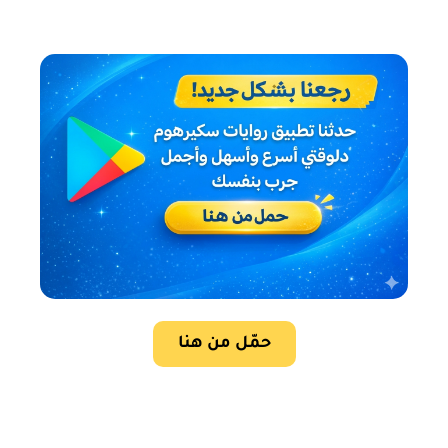
حمّل من هنا