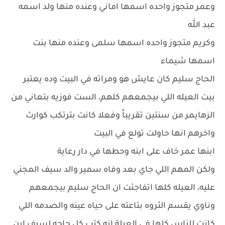
وعمر متجوز واحده اسمها اماني وعنده منها ولد اسمه
عبد الله
وكريم متجوز واحده اسمها سلمى وعنده منها بنت
اسمها شيماء
الحاج سليم كان عايش هو ومراته في البيت وده يعتبر
بيت العيله اللي بيجمعهم كلهم، الست فوزيه بتعاني من
الزهايمر من سنتين تقريباً وفعلا كانت بترتكب كوارث
واخرهم انها حاولت تولع في البيت
ابنها عمر خاف على ابنه وحطها في دار رعاية
ولكن المهم اللي جاي بعد وفاه سمير والد سيف المجني
عليه، العيله كلها اتفاجئت ان الحاج سليم بيجمعهم
وناوي يقسم الثروه بتاعته على حياه عينه والصدمه اللي
كانت للناس كلها في العيلة انه كتب كل حاجه لسيف ابن