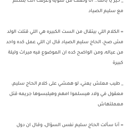
_ خير يا باشا.. انا وصلت من شويه وعرفت انك بتتكلم
مع سليم الصياد
= الكلام اللي بيتقال من الست الكبيره هي اللي قتلت الولد
مش صح، الحاج سليم الصياد قال ان اللي عمل كده واحد
من عياله، ومن الواضح كده ان الموضوع فيه ميراث وليلة
كبيرة
_ طيب معلش يعني، لو همشي على كلام الحاج سليم،
معقول في ولاد هيسلموا امهم وهيلبسوها جريمه قتل
معملتهاش
= أنا سألت الحاج سليم نفس السؤال، وقال ان دول