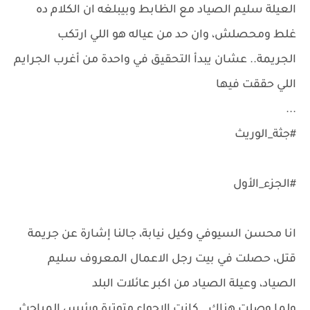
العيلة سليم الصياد مع الظابط وبيبلغه ان الكلام ده
غلط ومحصلش، وان حد من عياله هو اللي ارتكب
الجريمة.. عشان يبدأ التحقيق في واحدة من أغرب الجرايم
اللي حققت فيها
...
#جثة_الوريث
#الجزء_الأول
انا محسن السيوفي وكيل نيابة، جالنا إشارة عن جريمة
قتل، حصلت في بيت رجل الاعمال المعروف سليم
الصياد، وعيلة الصياد من اكبر عائلات البلد
ولما وصلت هناك.. كانت الاجواء متوترة ورئيس المباحث