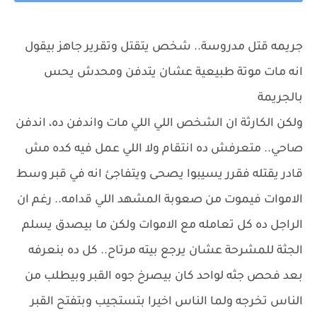
جريمه قتل مدروسة.. شخص يتقتل وتقرير جاهز بيقول
انه مات موتة طبيعية عشان يتدفن ومحدش يحس
بالجريمة
ولكن الكارثة ان الشخص اللي اللي مات واندفن ده، اندفن
صاحي.. متعرفش ده انتقام ولا اللي عمل فيه كده مش
قادر يقتله فقرر يسيبوا يصحى ويتفاجئ انه في قبر وسط
الاموات فيموت من صعوبة المشهد اللي قدامه.. رغم ان
الراجل ده كل تعامله مع الاموات ولكن ما بيصدق يسلم
الجثة للمشرحة عشان يرجع بيته مرتاح.. كل ده بنعرفه
بعد فحص جثه لواحد كان بيصرخ جوه القبر وبيطلب من
الناس تخرجه ولما الناس اخيرا بتستجيب وبتفتح القبر