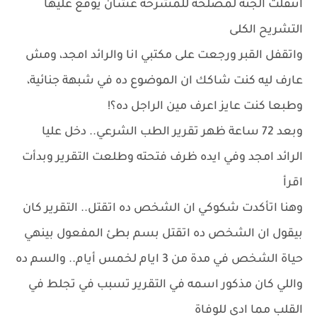
اتنقلت الجثة لمصلحه للمشرحة عشان يوقع عليها
التشريح الكلى
واتقفل القبر ورجعت على مكتبي انا والرائد امجد، ومش
عارف ليه كنت شاكك ان الموضوع ده في شبهة جنائية،
وطبعا كنت عايز اعرف مين الراجل ده؟!
وبعد 72 ساعة ظهر تقرير الطب الشرعي.. دخل عليا
الرائد امجد وفي ايده ظرف فتحته وطلعت التقرير وبدأت
اقرأ
وهنا اتأكدت شكوكي ان الشخص ده اتقتل.. التقرير كان
بيقول ان الشخص ده اتقتل بسم بطئ المفعول بينهي
حياة الشخص في مدة من 3 ايام لخمس أيام.. والسم ده
واللي كان مذكور اسمه في التقرير تسبب في تجلط في
القلب مما ادى للوفاة