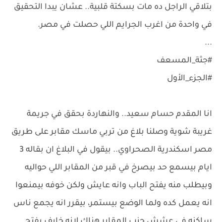
بتلاقي الراجل ده مات بسكتة قلبية.. عشان يبدا التحقيق
في واحدة من اغرب الجرايم اللي حصلت في مصر.
...
#جثة_المسعف
#الجزء_الأول
انا المقدم حسام سعيد.. والنهاردة بحقق في جريمة
غريبة شوية وصلنا بلاغ من تربي ماسك مقابر على طريق
مصر اسكندرية الصحراوي.. بيقول في البلاغ ان بقاله 3
ايام بيسمع حد بيصرخ في قبر من المقابر اللي حواليه
وبيطلب منه يفتح الباب وانه عايش ولكن خوفه بيمنعوا
انه يعمل كده ولما الوضع بيستمر، بيقرر انه يجمع ناس
ساكنه في عشش جنب المقابر هناك لانه خايف يفتح