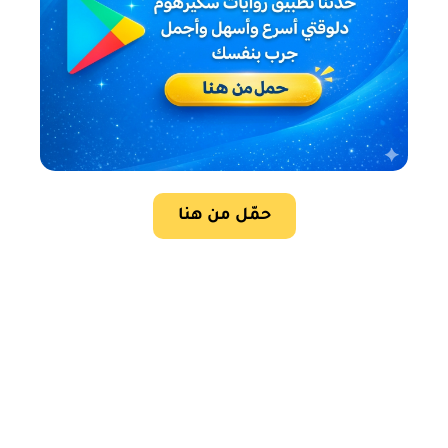
حمّل من هنا