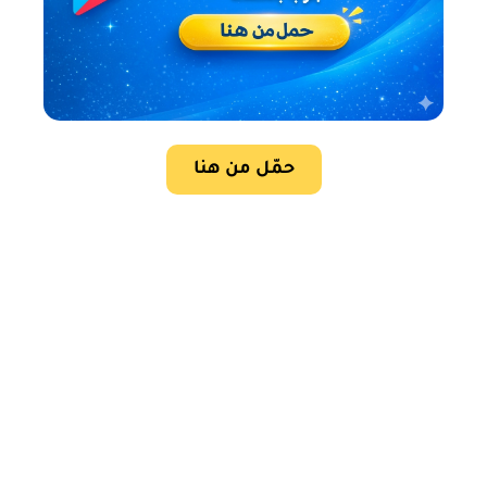
حمّل من هنا