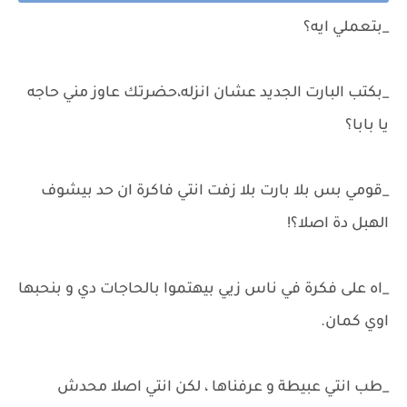
_بتعملي ايه؟
_بكتب البارت الجديد عشان انزله،حضرتك عاوز مني حاجه
يا بابا؟
_قومي بس بلا بارت بلا زفت انتي فاكرة ان حد بيشوف
الهبل دة اصلا؟!
_اه على فكرة في ناس زيي بيهتموا بالحاجات دي و بنحبها
اوي كمان.
_طب انتي عبيطة و عرفناها ، لكن انتي اصلا محدش