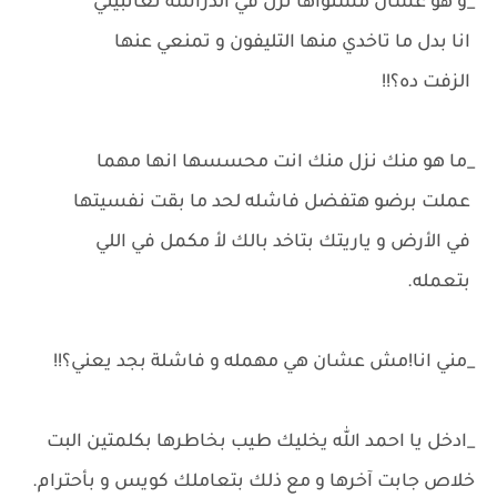
_و هو عشان مستواها نزل في الدراسه تعاتبيني
انا بدل ما تاخدي منها التليفون و تمنعي عنها
الزفت ده؟!!
_ما هو منك نزل منك انت محسسها انها مهما
عملت برضو هتفضل فاشله لحد ما بقت نفسيتها
في الأرض و ياريتك بتاخد بالك لأ مكمل في اللي
بتعمله.
_مني انا!مش عشان هي مهمله و فاشلة بجد يعني؟!!
_ادخل يا احمد الله يخليك طيب بخاطرها بكلمتين البت
خلاص جابت آخرها و مع ذلك بتعاملك كويس و بأحترام.