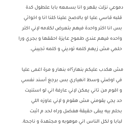
دموعي نزلت بقهر و انا بسمعه بابا علطول كدة
قلبه قاسي عليا او بالاصح علينا كلنا انا و اخواتي
بس انا اكتر واحدة فيهم بتعرض لكلامه لإني اكتر
واحده فيهم عندي طموح عايزة احققها و بجري ورا
حلمي مش زيهم كلمه توديني و كلمه تجيبني.
مش هكدب عليكم بنهار؟اه بنهار و مرة اغمى عليا
في اوضتي وسط انهياري بس برجع أسند نفسي
و اقوم من تاني يمكن لإني عارفة اني لو استنيت
حد يجي يقومني مش هقوم و لإني عاوزه اللي
بحلم بيه يبقى حقيقة هفضل وراه لحد م اثبت
لبابا و لكل الناس اني موهوبه و مجتهدة و ناجحة.