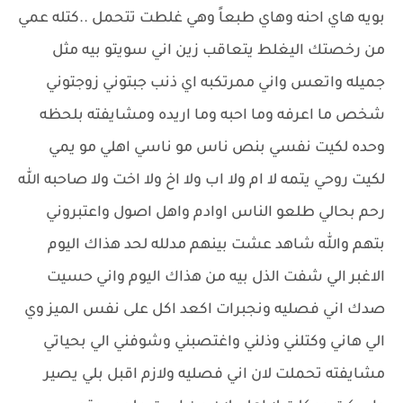
بويه هاي احنه وهاي طبعاً وهي غلطت تتحمل ..كتله عمي
من رخصتك اليغلط يتعاقب زين اني سويتو بيه مثل
جميله واتعس واني ممرتكبه اي ذنب جبتوني زوجتوني
شخص ما اعرفه وما احبه وما اريده ومشايفته بلحظه
وحده لكيت نفسي بنص ناس مو ناسي اهلي مو يمي
لكيت روحي يتمه لا ام ولا اب ولا اخ ولا اخت ولا صاحبه الله
رحم بحالي طلعو الناس اوادم واهل اصول واعتبروني
بتهم والله شاهد عشت بينهم مدلله لحد هذاك اليوم
الاغبر الي شفت الذل بيه من هذاك اليوم واني حسيت
صدك اني فصليه ونجبرات اكعد اكل على نفس الميز وي
الي هاني وكتلني وذلني واغتصبني وشوفني الي بحياتي
مشايفته تحملت لان اني فصليه ولازم اقبل بلي يصير