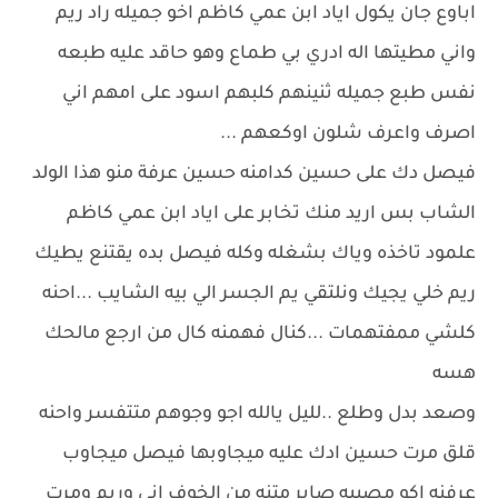
اباوع جان يكول اياد ابن عمي كاظم اخو جميله راد ريم
واني مطيتها اله ادري بي طماع وهو حاقد عليه طبعه
نفس طبع جميله ثنينهم كلبهم اسود على امهم اني
اصرف واعرف شلون اوكعهم ...
فيصل دك على حسين كدامنه حسين عرفة منو هذا الولد
الشاب بس اريد منك تخابر على اياد ابن عمي كاظم
علمود تاخذه وياك بشغله وكله فيصل بده يقتنع يطيك
ريم خلي يجيك ونلتقي يم الجسر الي بيه الشايب ...احنه
كلشي ممفتهمات ...كنال فهمنه كال من ارجع مالحك
هسه
وصعد بدل وطلع ..لليل يالله اجو وجوهم متتفسر واحنه
قلق مرت حسين ادك عليه ميجاوبها فيصل ميجاوب
عرفنه اكو مصيبه صاير متنه من الخوف اني وريم ومرت