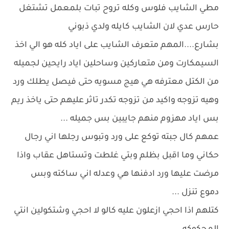
مطي الشايب فلوس وكله تروح تبات بلمعمل تشتغل
حارس عدي لان الشايب كايله ولدي ذبوني
بشارع....المهم متعرف الشايب على اياد كله هو الي اخذ
السيمكارت ومن متعاركين وساحلين اياد رايحين لجميله
من الكتل معترفه هي هيج مسويه حتى فيصل يطلك ورد
وهيه تزوجه واكيد من تزوجه تكدر تاثر عليهم حتى ياخذ ريم
بس اياد مهزوم منهم جايبين بس جميله ...
عمهم كال جبته توكع على ورد وتبوس رجلها اني رجال
حكاني وما اقبل بظلم وبتي غلطت وتستاهل عقاب واذا
مرضت عليها ورد ادفنها هي وعدله اني ساكته وبس
دموع تنزل ...
كتلهم اذا احجي ازعلون عليه كالو لا احجي وشتكولين انتي