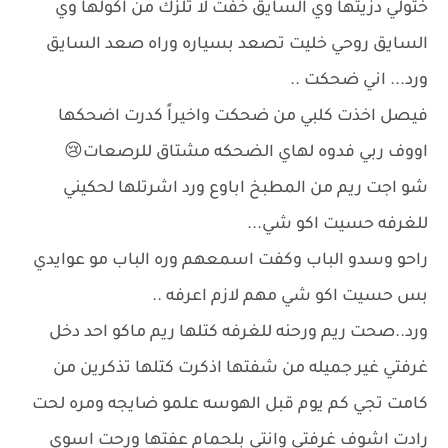
ختولي دزيتها وي السايق خفت لا تلزك من اكولها وي
السايق روحي خليت تصعد بسياره وراه صعد السايق
ورد... اني ضحكت ..
فيصل اخذت كلبي من ضحكت واخيراً كدرت اضحكها
اووف ربي فدوه لهاي الضحكه مشتاق للرصعات😢
شو اجت ريم من المطبخ اباوع ورد اشرتلها لحكيني
للغرفه حسيت اكو شي...
راحو وسدو الباب وكفت اسمعهم وره الباب مو عوايدي
بس حسيت اكو شي مهم لازم اعرفه ..
ورد..صحت ريم ورحنه للغرفه كتلها ريم ماكو احد دخل
غرفتي غير جميله من شفتها اذكرت كتلها تذكرين من
كامت تجي كم يوم قبل الهوسه علمو ضايجه ومره لحت
رادت اشوف غرفتي وانتي بلحمام عفتها ورحت اسوي