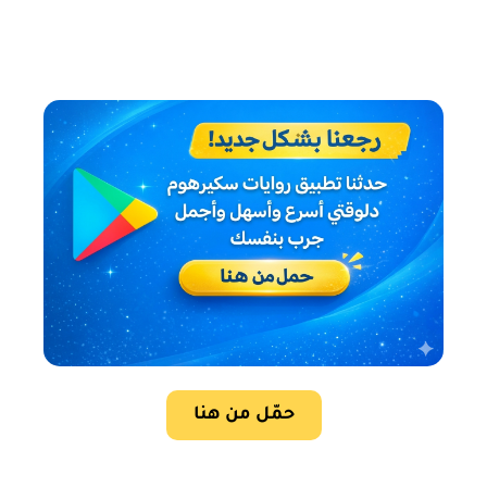
حمّل من هنا