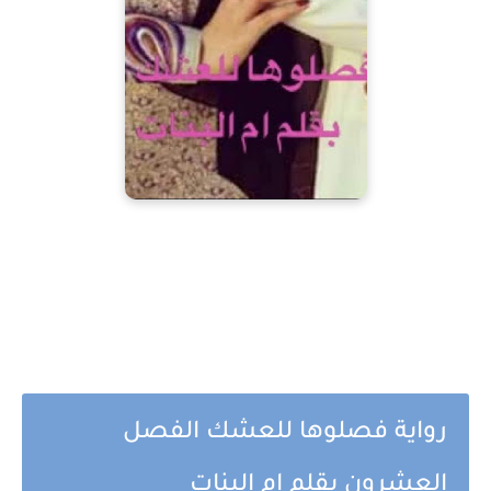
رواية فصلوها للعشك الفصل
العشرون بقلم ام البنات