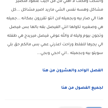
واسكت ومكلت لا اهلي لان من اجيت علمود متصير
مشاكل وهسه نفس الشي ماريد اصير مشاكل ...كل
هذا الي صار بيه وبجميله لان انتو تقررون بمكانه ...جميله
هي وصغيره تكولها انتي الفيصل بقه بالها بس فيصل
وتجون بيوم وليله لا والله عوفي فيصل ميريدج هي طفله
الي يجرها للغلط وراحت اعذرني عمي بس مالكم حق بلي
سويتو بيه وبجميله ..اني احجي وبجي...
الفصل الواحد والعشرون من هنا
لجميع الفصول من هنا