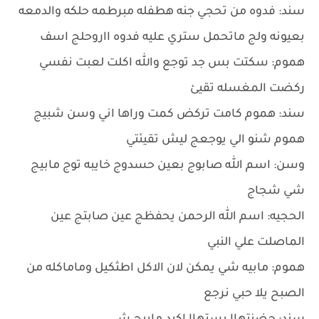
سند: فدوه من تحجي جنه هطفله مبرطمه حلكه والدمعه
بعيونه ولج ماتحمل ستري عليه فدوه ااروحلج اسف
هموم: سكتت بس جد توجع والله اكلت لعبت نفسي
ركضت المغسله تقيئ
سند: هموم كامت تركض كمت وراها اني وسن شبيج
هموم شنو الي يوجعج ليش تقيئتي
وسن: اسم الله صابوج بعين حسدوج خايبه توج مابيج
شي شجاج
الحجيه: اسم الله الرحمن يحفظج عين صابتج عين
الماصلت علي النبي
هموم: مابيه شي يمكن لان الاكل اطثكيل وماماكله من
الصبح يلا حبي نرجع