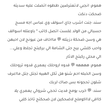
هموم: انجبي لاتعترضين ططوه اتصلت عليه سديته
ضحكت دنكت
سند: جنت اشرب جاي اسولف وي عباس اجه مسج
حسبالي من الولد غلست اتصل كاتب * باوعتله اسوالف
هي وسن ضحكة دزيتله 💬 مااخاف من عيونج لان احبهن
واحب كلشي بيح حتى الشامة الي بركبتج تجلط وعلي...
الي محلي ركبتج الاثار
هموم: ههههه 💬 فدوه اروحلك يعمري فدوه تروحلك
وسن الخبله احم شنو هل ثكل الهبيه تجتل جتل مااعرف
شلون تحجونه بس صاك لربك
سند: 💬 خرب يومج فديت تحجي شروكي يعمري يلا
كاافي لاااكوملج لاضحكين لان ضحكتج تاخذ كلبي