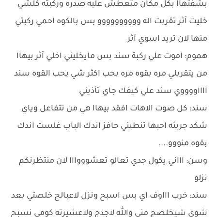
بشفتهاا بكل مكان متعطش عليه صدره وركبته كلشي
خليت آثر تقربت اله وووووووووو بس بالكوه احمي ركبتي
منها لان تريد اسوي آثر
هموم: اموت علي ركبة سند بس مايخليني اخلي آثر بيهاا
من يتقربلي مره بقوه مره بحب اكثر شي يحب القوه سند
ااااووووي سند علي كيفك جاي تأذيني
سند: كل صوت الاهات افقد بيهاا هي من تتفاعل وياي
شكد جريئه احبها تنطيني حافز اندك الباب غلست اندك
بقوه منووو....
وسن: اااني يكول جدي تعالو تعشوووااا لان منتظرنكم
نزلو
سند: خرب اااوف اي بس اسبح ونزل لاعبالج خلصتي بعد
شوي شيخلصج مني والله لاجدج ولاعشيرته كومي نسبح