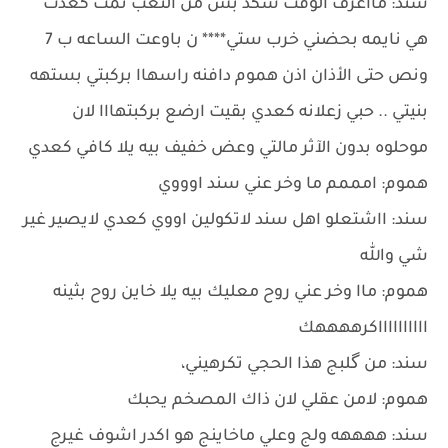
سند: مااعرف الوقت شكد بس من التعب نمت كعدت
هي نايمه بحضني خرب ستي**** ن باوعت الساعه ب 7
ونص حتى الأذان اذن هموم دافنه راسهاا بركبتي بستهه
بنيتي .. حبي زعلانه كعدي بقيت ارضع بركبتهااا لان
موحلوه بدون الآثر مالتي وعض خفيف بيه يلا كافي كعدي
هموم: امممم ما وخر عني سند اوووي
سند: ااشتعلو اهل سند لاتكولين اووي كعدي لايصير غير
شي والله
هموم: ماا وخر عني روح معليك بيه يلا خاين روح بثينه
ااااااااااكرههههك
سند: من گلبج هذا الحجي تكرهيني،
هموم: لامن عقلي لان ذاك المصخم يحبك
سند: ههههه ولج وعلي ماخاينج هو اكدر اشوف غيرج