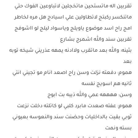
تقربين اله ماتستحين ماتخجلين لاتباوعين الفوك حتي
ماتنكسر ركبتج لاتطاولين علي اسيادج هل مره لخاطر
امج راح اسد موضوع ياويلج وياسواد ليلج لو ااشوفج
تقربين سند والله اشمرج بشارع
بثينه: والله بعد ماتقرب ولاادنه يمهه عذريني شيخه توبه
بعد
هموم: دفعته نزلت وسن راح اصعد انام مو تجيني انتي
ثانيه هم اسويج نفسه
وسن: ههههه عمي والله ذيبه بت ابوج
هموم: عفته صعدت مابرد كلبي لو كاتلته دخلت نزعت
ثوبي بقيت بالداخليات وحضنت سند والنعوسه بعيوني
بسته ونمت