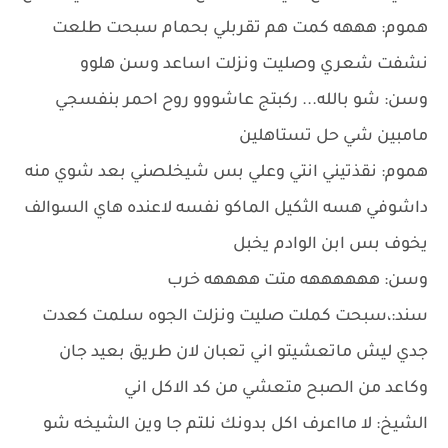
هموم: هههه كمت هم تقربلي بحمام سبحت طلعت
نشفت شعري وصليت ونزلت اساعد وسن هلوو
وسن: شو بالله... ركبتج عاشووو روح احمر بنفسجي
مامبين شي حل تستاهلين
هموم: نقذتيني انتي وعلي بس شيخلصني بعد شوي منه
داشوفي هسه الثكيل الماكو نفسه لاعنده هاي السوالف
يخوف بس ابن الوادم يخبل
وسن: ههههههه متت ههههه خرب
سند:،سبحت كملت صليت ونزلت الجوه سلمت كعدت
جدي ليش ماتعشيتو اني تعبان لان طريق بعيد جان
وكاعد من الصبح متعشي من كد الاكل اني
الشيخ: لا مااعرف اكل بدونك نلتم جا وين الشيخه شو