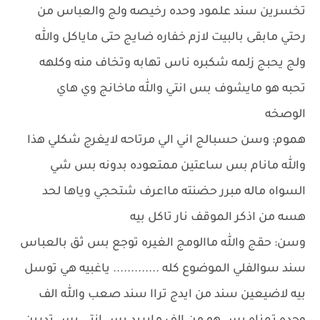
تخسرين سند علمود وحده رخيصه ولج والعباس من
رحتي مابقى بالبيت لازم خفاره ضايج حتى ماياكل والله
ولج يحبج زلمه شكبره ناس تهابه وتخاف منه وكلهه
تحبه هو مايشوف بس انتي والله ماخانج وي هاي
الوصخه
هموم: وسن حسبالج اني الي مرتاحه لايغرج شكلي هذا
والله مانام بس ساعتين ممتعوده بدونه بس شي
السواه ماله مبرر حضنته مااعرف شتحجي وياها لحد
هسه من اذكر الموقف نار تاكل بيه
وسن: حقج والله ماالومج الغيره توجع بس ثق بالعباس
سند سوالفلي الموضوع كله ............. ياغبيه هي توسل
بيه لاضيعين سند من ايدج تراا سند صعب والله الف