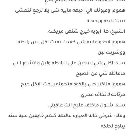
سند: حضنتهاا بستهاا اكيد مابيج شي
هموم: وعيونك الي احبهه مابيه شي يلا نرجع نتعشى
بست ايده ورجعنه
الشيخ: هاا ابويه خيرج شنهي مريضه
هموم: لاجدو مابيه شي كعدت بقيت اكل بس زلاطه
ووشربت لبن
سند: اكلي شي لاتبقين علي الزلاطه ولبن ماتشبع انتي
ماماكله شي من الصبح
هموم: مااكدر حبي بالكوه متحمله ريحت الاكل هيج
مرتاحه لاتخاف عمري
سند: شلون ماخاف عليج انت عافيتي
وفاء: شوفي خاله العياره مالتهه كلهم خايفين عليه سند
يباوع لحلكه