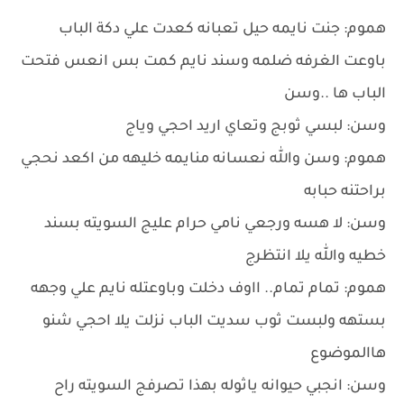
هموم: جنت نايمه حيل تعبانه كعدت علي دكة الباب
باوعت الغرفه ضلمه وسند نايم كمت بس انعس فتحت
الباب ها ..وسن
وسن: لبسي ثوبج وتعاي اريد احجي وياج
هموم: وسن والله نعسانه منايمه خليهه من اكعد نحجي
براحتنه حبابه
وسن: لا هسه ورجعي نامي حرام عليج السويته بسند
خطيه والله يلا انتظرج
هموم: تمام تمام.. ااوف دخلت وباوعتله نايم علي وجهه
بستهه ولبست ثوب سديت الباب نزلت يلا احجي شنو
هاالموضوع
وسن: انجبي حيوانه ياثوله بهذا تصرفج السويته راح