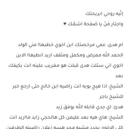
اِتّيه روحي ابريحتك
واحِتار مَنْ يا صَفحة اشمّك ♥️.
ام هدى: عمي مرخصتك ابن اخوي خطبهاا مني الولد
الحمد الله ممرض ومكمل ومثقف اريد انطيهاا الابن
اخوي اني سئلت هدى قبلت هو مغريب علينه انت بكيفك
بعد
الشيخ: اذا هيج بويه انت راضيه ابن خالج حتى ارجع خبر
للشيخ باجر
هدئ: اي جدي قابله الله يوفق زيد
الشيخ: هاي هيه بعد عليمن كل هالحجي زايد مااريد انت
كلي الاخوج يحدد مشيه محد هسه زعلان راضينه الطرفين