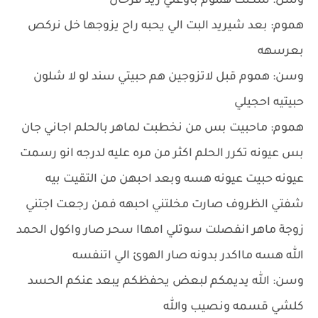
وسن: سكتت هموم باوعلي زيد فرحان
هموم: بعد شيريد البت الي يحبه راح يزوجها خل نركص
بعرسهه
وسن: هموم قبل لاتزوجين هم حبيتي سند لو لا شلون
حبيتيه احجيلي
هموم: ماحبيت بس من نخطبت لماهر بالحلم اجاني جان
بس عيونه تكرر الحلم اكثر من مره عليه لدرجه انو رسمت
عيونه حبيت عيونه هسه وبعد احبهن من التقيت بيه
شفتي الظروف صارت مخلتني احبهه فمن رجعت اجتني
زوجة ماهر انفصلت سوتلي امهاا سحر صار واكول الحمد
الله هسه مااكدر بدونه صار الهوئ الي اتنفسه
وسن: الله يديمكم لبعض يحفظكم يبعد عنكم الحسد
كلشي قسمه ونصيب والله