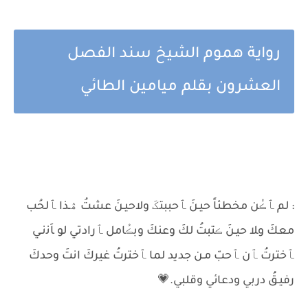
رواية هموم الشيخ سند الفصل
العشرون بقلم ميامين الطائي
: لم ﭑڪُن مخطئاً حيـنَ ﭑحببتکَ ولاحيـنَ عشتُ ۿـذا ﭑلحُب
معكَ وﻼ حيـنَ ڪتبتُ لكَ وعنكَ وبڪُامل ﭑرادتي لو ﺎَﻧنـي
ﭑخترتُ ﭑن ﭑحبّ مـن جديد لما ﭑخترتُ غيركَ انتَ وحدكَ
رفيـقُ دربي ودعائي وقلبي.💗