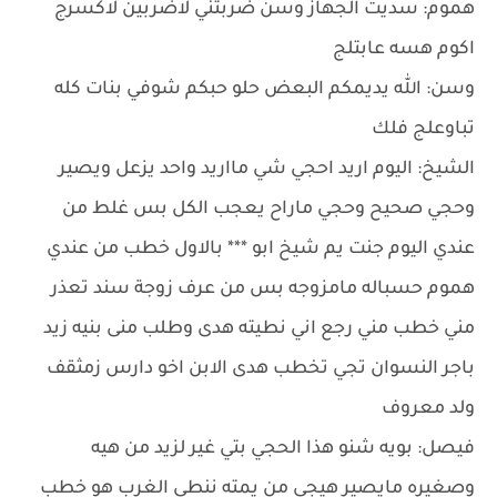
هموم: سديت الجهاز وسن ضربتني لاضربين لاكسرج
اكوم هسه عابتلج
وسن: الله يديمكم البعض حلو حبكم شوفي بنات كله
تباوعلج فلك
الشيخ: اليوم اريد احجي شي مااريد واحد يزعل ويصير
وحجي صحيح وحجي ماراح يعجب الكل بس غلط من
عندي اليوم جنت يم شيخ ابو *** بالاول خطب من عندي
هموم حسباله مامزوجه بس من عرف زوجة سند تعذر
مني خطب مني رجع اني نطيته هدى وطلب منى بنيه زيد
باجر النسوان تجي تخطب هدى الابن اخو دارس زمثقف
ولد معروف
فيصل: بويه شنو هذا الحجي بتي غير لزيد من هيه
وصغيره مايصير هيجي من يمته ننطي الغرب هو خطب