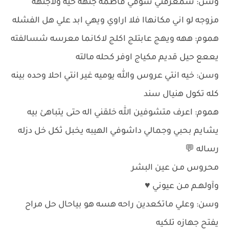
وسن: شمعرفني شوفي فاطمه جنهه حيه ولاجنهه
مزوجه لو اني مكانهاا فلا اراوي ويهي ابد علي هل الفشله
هموم: ههه ويهج عابتلج اكلج لاكانما معرسه شسالفته
يععع حيل قديم مكياج اوفر كحله مالته
وسن: خيه انتي عروس والله يوميه غير انتي احلا وحده بينه
كله تكول هنيال سند
هموم: اعرف متشوفين الله خلقني اله حتى يتباهئ بيه
يشايم بحبي وجمالي داشوفي الهيبه يخبل ثكل خل دزله
رساله 💬
محروس مـن عين البشر
وآولهـم مـن عيوني ♥️
وسن: وعلي ماتكعدين راحه هسه هو بياحال حل مراح
يفتح جهازه تلكيه