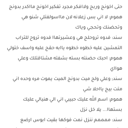
حتى اخونج وربج ولاافكر مجرد تفكير اخونج مااكدر بدونج
هموم: لا اني بس زعلانه لان مااسولفتلي شنو هي
وتحضنك وتحجي وياك
سند: فدوه تروحلج هي وعشيرتهاا فدوه تروح للتراب
التمشين عليه خطوه خطوه ياابه حقج عليه واسف ختولي
هموم: احبك حضنته بسته بشفته مشتاقتلك وعلي
هوااي
سند; وعلي ولج ميت بدونج الميت يموت مره وحده اني
متت بيج يااحلا شي
هموم: اسم الله عليك حبيبي اني الي هنيالي عليك
بستهاا... يلا خل نزل
سند: ممممم ننزل نمت فوكها بقيت ابوس ارضع