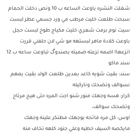
شغلت النشره باوعت الساعه ب 10 ونص دخلت الحمام
سبحت طلعت خليت مرطب مي ورد جسمي عطر لبست
سيت نوم برمت شعري خليت مكياج طوخ لبست حجل
باوعت كلادة ماهر لبستهه مو شي لان حلفني قررت
انزعهاا اضمه نزعته ضميته بصندوگ تباوعت ساعه ب 12
سند ماكو
سند: بقيت شويه كاعد بعدين طلعت الولد بقيت يمهم
نسوالف ونضحك وناركيله
كرار: هسه وجهك منور شنو اجت المره حتى هيج مرتاح
وتضحك سوالف،
اوس: كل مره فاتحه بوجهك مطنكر علينه وجهك
مايكصه السيف خطيه وعلي جنود كلهه تخاف منه