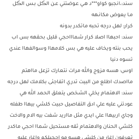
سند:،انجبو كواو***د هـي عـوضتني عـن الڪل بـس الڪل
مـا يعوض مكانـهه
كرار: لهل درجه تحبه ماتكدر بدونه
سند: احبهاا اصلا كرار شماااحجي قليل بحقهه بس اب
يحب بنته ويخاف عليه هي بس كلامهاا وسوالفهاا عندي
تسوه دنيا
اوس: هسه مزوج والله مرات نتعارك تزعل مااهتم
مااصدك اطلع من البيت تدري اتفاجئى بكلامك لهل درجه
سند: الاهتمام يخلي الشخص يتعلق الحمد الله هي
عودتني عليه علي ادق التفاصيل حبيت كلشي بيهاا طفله
وجاي اربيهاا علي ايدي مثل مااريد شفت بيه الام والاخت
كلشي الحنان والاهتمام ثقه مستحيل شماا احجي ماكدر
تعرفون اغار من كلشي هسه مو احجيلكم واغار عليه