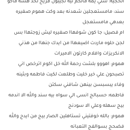
الحجيه: شني يمه مالكم نيه تجيبون فريخ لحد هسه ماكو
سند: مامستعجلين شعدنه بعد وكت هموم صغيره
بعدهي مامستعجل
ام فصيل: جا كون شوفهاا صغيره ليش زوجتهاا بس
لجن حلوه ماردت اضيعهاا من ايدك جنهاا من هذني
الانكريزات وافلام كارتون الاميرات
هموم: اهووو بلشت رحمة الله خل اكوم اترخص اني
تصبحون علي خير خليت وطلعت لكيت فاطمه وبثينه
وفاء يبسبسن بينهن شافني سكتن
فاطمه: حسبالج انسى الي سواه بيه سند والله الا اندمه
بيج سهله وعلي الا سودنج
هموم: بالله خوفتيني تستاهلين الصار بيج من ايدج والله
فضحج بسوالفج التعبانه