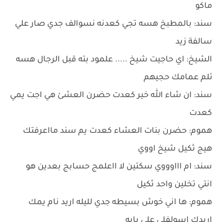
ماكو
سند: بالمطبخ هسه تجي كعدنه نسوالف جدي صار علي
سالفة زيد
الشيخ: اي حاجيت شيخ ..... علمود بته قبل الرجال هسه
ئلم عمامك حجيهم
سند: ان شاء الله خير كعدت حضرن العشئ هي اجت يمي
كعدت
هموم: حضرن بنات العشاء كعدت يم سند مااعرفتك
هيج ثكيل شيخ اووي
سند: ام اااوووي سكتين لا ااعلمج حسابج بعدين هو
انتي تخلين واحد ثكيل
هموم: ها اني خوش بسيطه جدي لليله اريد نام يمك
اريدك اسولفلي علي بابه