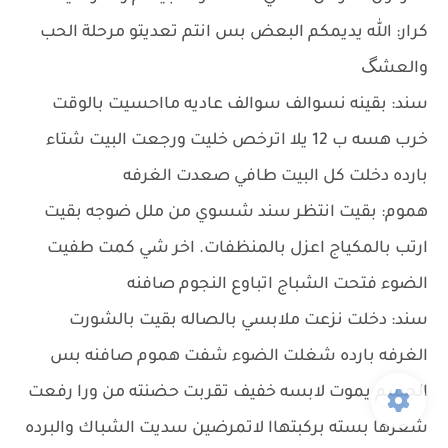
كرار: الله يديمكم البعض بس انتم تعديتو مرحلة الحب
والعشگ
سند: بقينه نسوالف سوالف عاديه مااحسيت بالوقت
خرب هسه ب 12 يلا اترخص خليت ورجعت البيت شتاء
بارده دخلت كل البيت طافي صعدت الغرفه
هموم: بقيت انتظر سند شسوي من ملل ضوجه بقيت
ارتب بالمكياج اعزل بالمنظفات. اخر شي كمت طفيت
الضوء فتحت الشباج اتباوع النجوم صافنه
سند: دخلت نزعت ملابسي بالصاله بقيت بالشورت
الغرفه بارده شغلت الضوء شفت هموم صافنه بس
الجسم يموت لابسه خفيف تقربت حضنته من ورا رفعت
شعرها بسته بركبتهاا لاتمرضين سديت الشباك والبرده