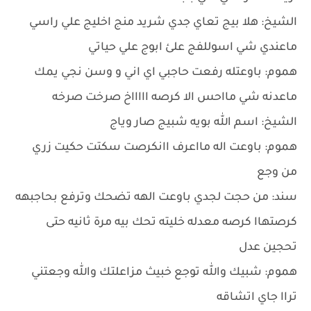
الشيخ: هلا بيج تعاي جدي شريد منج اخليج علي راسي
ماعندي شي اسوللفج علئ ابوج علي حياتي
هموم: باوعتله رفعت حاجبي اي اني و وسن نجي يمك
ماعدنه شي مااحس الا كرصه اااااخ صرخت صرخه
الشيخ: اسم الله بويه شبيج صار وياج
هموم: باوعت اله مااعرف اانكرصت سكتت حكيت زري
من وجع
سند: من حجت لجدي باوعت الهه تضحك وترفع بحاجبهه
كرصتهاا كرصه معدله خليته تحك بيه مرة ثانيه حتى
تحجين عدل
هموم: شبيك والله توجع خبيث مزاعلتك والله وجعتني
تراا جاي اتشاقه