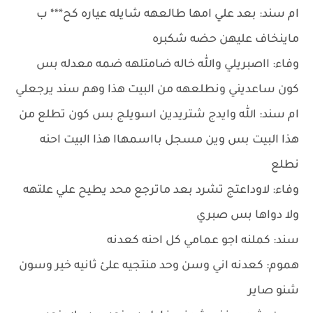
ام سند: بعد علي امها طالعهه شايله عياره كح*** ب
ماينخاف عليهن حضه شكبره
وفاء: ااصبريلي والله خاله ضامتلهه ضمه معدله بس
كون ساعديني ونطلعهه من البيت هذا وهم سند يرجعلي
ام سند: الله وايدج شتريدين اسويلج بس كون تطلع من
هذا البيت بس وين مسجل بااسمهاا هذا البيت احنه
نطلع
وفاء: لاوداعتج تشرد بعد ماترجع محد يطيح علي علتهه
ولا دواها بس صبري
سند: كملنه اجو عمامي كل احنه كعدنه
هموم: كعدنه اني وسن وحد منتجيه علئ ثانيه خير وسون
شنو صاير