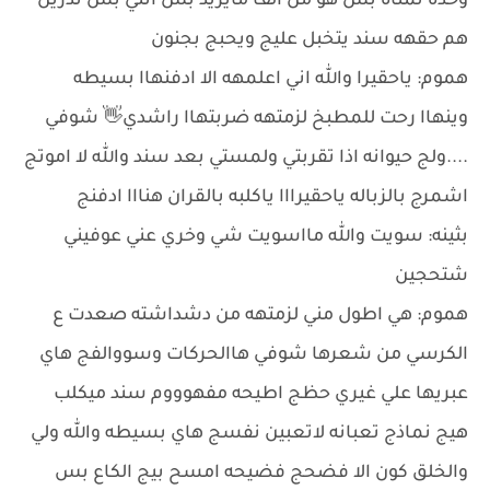
وحده تمناه بس هو من الف مايريد بس انتي بس تدرين
هم حقهه سند يتخبل عليج ويحبج بجنون
هموم: ياحقيرا والله اني اعلمهه الا ادفنهاا بسيطه
وينهاا رحت للمطبخ لزمتهه ضربتهاا راشدي👋 شوفي
....ولج حيوانه اذا تقربتي ولمستي بعد سند والله لا اموتج
اشمرج بالزباله ياحقيرااا ياكلبه بالقران هنااا ادفنج
بثينه: سويت والله مااسويت شي وخري عني عوفيني
شتحجين
هموم: هي اطول مني لزمتهه من دشداشته صعدت ع
الكرسي من شعرها شوفي هاالحركات وسووالفج هاي
عبريها علي غيري حظج اطيحه مفهوووم سند ميكلب
هيج نماذج تعبانه لاتعبين نفسج هاي بسيطه والله ولي
والخلق كون الا فضحج فضيحه امسح بيج الكاع بس