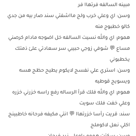
مبينه السالفه فرتهاا فر
وسن: اي وعلي خرب ولج مااشفتي سند صار بيه من جدي
كالو خطبوج منه
هموم: اي والله نسيت السالفه خل اضوجه مادام كرصني
مساع 💬 شوفي زوجي حبيبي سر سعادتي علئ ذمتك
يخطبوني
وسن: استري علي نفسج لايكوم يطيح حظج هسه
ويسويج قوطيه
هموم: اي والله فلك قرأ الرساله رفع راسه خزرني خزره
وعلي خفت فلك سويت
سند: قريت رأسا خزرتهاا 💬 انتي مكيفه فرحانه خاطبينج
اكلي نعل لاكوملج