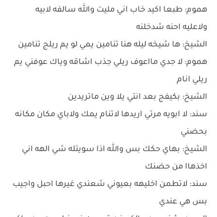
هموم: طبعا اكيد خاب اني مليت والله سالفه لابيه
ولاعليه احنه شدخلنه
الشيخ: ها شيخه ليله هنا تنامين يمي لو يم ريلج تنامين
هموم: لا جدي مااعوف ريلي جذب اشاقه وياك عوفني يم
ريلي انام
الشيخ: بكيفج بعد انتي يلا وين ماتريدين
سند: لا ابويه مرتي اريدها لاتنام يمك ولاباي مكان مكانه
بحضني
الشيخ: بهاي حكك بس والله اذا سويتله شي الهه اني
اخذهاا من حضنك
سند: لاتطمن اخليهه بعيوني شعندي غيرها احبل واجيب
بس هي عندي