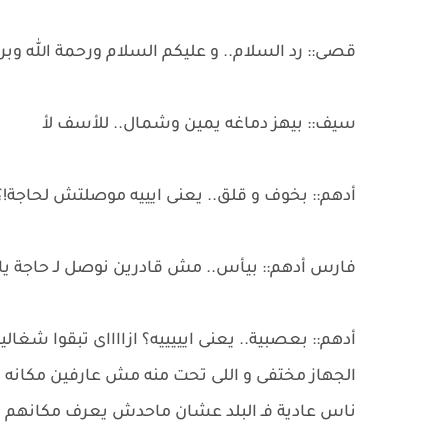
قصى:: رد السلام.. و عليكم السلام ورحمة الله وبركا
سيف:: بيهز دماغه يمين وشمال.. للأسف لأ
أدهم:: بخوف و قلق.. يعنى ايييه موصلتش لحاجة!؟
فارس أدهم:: بيأس.. مش قادرين نوصل لـ حاجة يا 
أدهم:: بعصبية.. يعنى ايييييه؟ ازااااى تبقوا شغالي
الجهاز مختفى و اللى تحت منه مش عارفين مكانه 
ناس عادية فـ البلد عشان ماحدش يعرف مكانهم ف