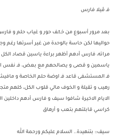
فـ ڤيلا فارس
بعد مرور أسبوع من خـtـف حور 
حواليها لكن حاسة بالوحدة من غير أسرتها رغم وجو
مراته، فارس أدهم أظهر براءة ياسين قصاد الكل من
ياسمين و قصى و يصالحهم مع بعض، فـ نفس الو
فـ المستشفى قاعد فـ اوضة حلم الخاصة و مافيش م
رهيب و تقيلة و الخوف مالي قلوب الكل، كلهم متجم
الايام الاخيرة شافوا سيف و فارس أدهم داخلين ال
كراسي قابلتهم بتعب و أرهاق
سيف:: بتنهيدة.. السلام عليكم ورحمة الله