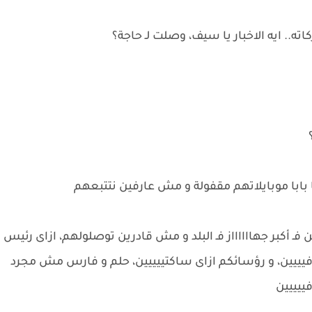
ته.. ايه الاخبار يا سيف، وصلت لـ حاجة؟
بابا موبايلاتهم مقفولة و مش عارفين نتتبعهم
ن فـ أكبر جهااااااز فـ البلد و مش قادرين توصلولهم، ازاى رئيس
فيييين، و رؤسائكم ازاى ساكتييييين، حلم و فارس مش مجرد
ييييين