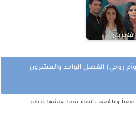
(توأم روحي) الفصل الواحد والعشرون
صعباً، وما أصعب الحياة عندما نعيشها بلا حلم.