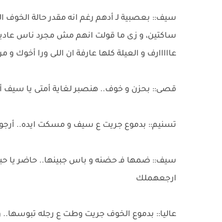
سيف:: بعصبية لـ أدهم رغم انه مقدر حالة الخوف ا
ساكتين، و زى ما قولت انهم مش مجرد ناس عادي
عااااارف و العيلة كلها عارفة ان اللى ورا أخوك و
قصى:: بحزن و خوف.. هنصبر لغاية أمتى يا سيف 
تسنيم:: بدموع جريت ع سيف و مسكت ايده.. أرجوك
سيف:: ضمها فـ حضنه و باس جبينها.. حاضر يا 
ارجعهملك
عاليا:: بدموع الخوف جريت وطت ع رجله تبوسها..