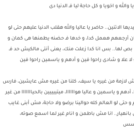
لله و اخويا و كل حاجة ليا فـ الدنيا دى
الاتنين.. حاضر يا عاليا والله هقلب الدنيا عليهم حتى لو
ن أرجعهم هعمل كدا، و خدها فـ حضنه يطمنها هى كمان و
ص لها.. بس انا كدا زعلت منك، يعنى أنتى مالكيش حد فـ
 لا علا و شادى راحوا فين و أدهم و ياسمين راحوا فين
ناش لازمة من غيره يا سيف، كلنا من غيره مش عايشين، فارس
دهم و ياسمين و عاليا هواااااا، ميتييييين بالحيااااااا من غير
 حتى لو العالم كله حوالينا برضو ولا حاجة، مش أبنى غايب
انهيار.. انا مش باطمن و انام غير لما اسمع صوته،
سسسس