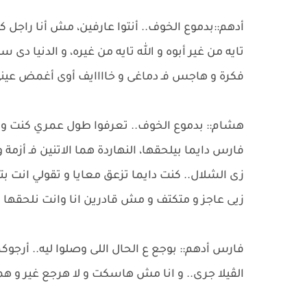
أدهم::بدموع الخوف.. أنتوا عارفين، مش أنا راجل 
تايه من غير أبوه و الله تايه من غيره، و الدنيا دى
فكرة و هاجس فـ دماغى و خاااايف أوى أغمض عين
هشام:: بدموع الخوف.. تعرفوا طول عمري كنت وا
فارس دايما بيلحقها، النهاردة هما الاتنين فـ أزمة
زى الشلال.. كنت دايما تزعق معايا و تقولي انت ب
زيى عاجز و متكتف و مش قادرين انا وانت نلحقها
فارس أدهم:: بوجع ع الحال اللى وصلوا ليه.. أرجو
الڤيلا جرى.. و انا مش هاسكت و لا هرجع غير و هم