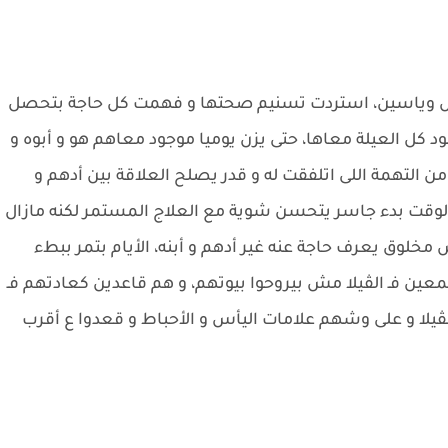
و غياب حلم و فارس وياسين، استردت تسنيم صحتها و فهمت كل حاجة بتحصل
د كل العيلة معاها، حتى يزن يوميا موجود معاهم هو و أبوه و
 التهمة اللى اتلفقت له و قدر يصلح العلاقة بين أدهم و
قت بدء جاسر يتحسن شوية مع العلاج المستمر لكنه مازال
خلوق يعرف حاجة عنه غير أدهم و أبنه، الأيام بتمر ببطء
عين فـ الڤيلا مش بيروحوا بيوتهم، و هم قاعدين كعادتهم فـ
ڤيلا و على وشهم علامات اليأس و الأحباط و قعدوا ع أقرب