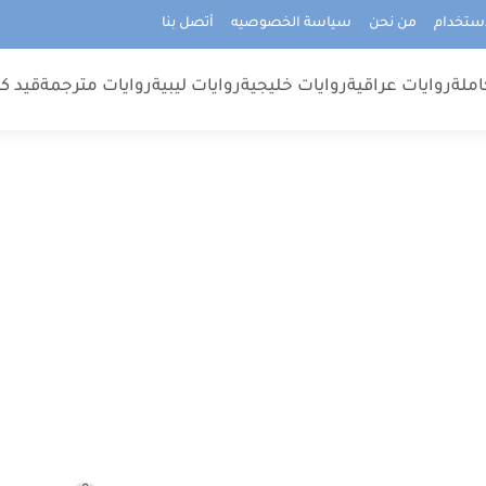
استخدام
من نحن
سياسة الخصوصيه
أتصل بنا
املة
روايات عراقية
روايات خليجية
روايات ليبية
روايات مترجمة
قيد كت