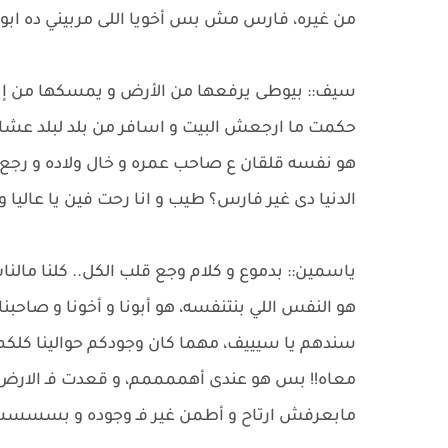
من غيره، فارس مش بس أخويا اللى مربيني ده ابويا وا
سيف:: بيوطى يرفعها من الأرض و يمسكها من إيديها 
حكمت ما ارجعش البيت و اسافر من بلد لبلد عشا
هو نفسه قلقان ع صاحب عمره و خال ولاده و رجع ب
الدنيا دى غير فارس؟ طيب و انا رحت فين يا عاليا و
ياسمين:: بدموع و كلام وجع قلب الكل.. كلنا مال
هو النفس اللي بنتنفسه، هو أبونا و أخونا و صاحبنا، أ
سندهم يا سيييف، مهما كان وجودكم حوالينا كلكم و
معاه!! بس هو عندى أهممممم، و قعدت فـ الارض ب
مابعرفش ارتاح و أطمن غير فـ وجوده و بس