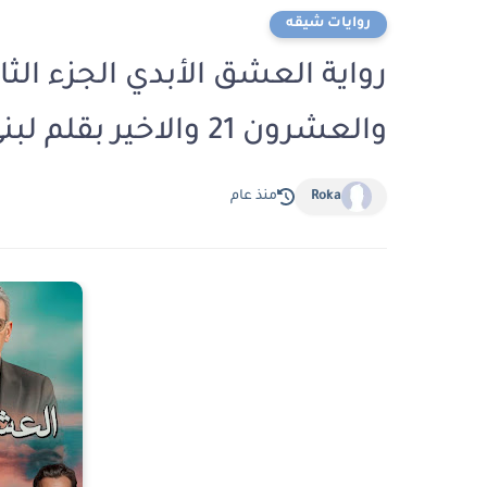
روايات شيقه
رواية العشق الأبدي الجزء الثا
والعشرون 21 والاخير بقلم لبني دراز
Roka
منذ عام