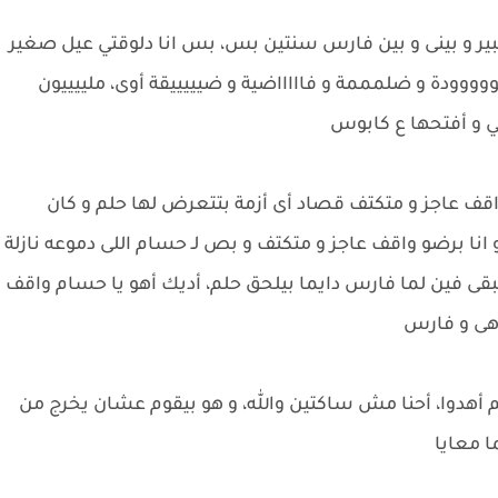
كبير و بينى و بين فارس سنتين بس، بس انا دلوقتي عيل صغير
 سووووودة و ضلمممة و فاااااضية و ضيييييقة أوى، ملييييون
ي و أفتحها ع كابوس
قف عاجز و متكتف قصاد أى أزمة بتتعرض لها حلم و كان
 و انا برضو واقف عاجز و متكتف و بص لـ حسام اللى دموعه نازلة
تبقى فين لما فارس دايما بيلحق حلم، أديك أهو يا حسام واقف
 هى و فارس
كم أهدوا، أحنا مش ساكتين والله، و هو بيقوم عشان يخرج من
ا معايا