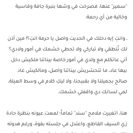
"سمير" عنها، فصرخت في وشها بنبرة جافة وقاسية
وخالية من أي رحمة:
ـ وانتِ إيه دخلك في الحديت واصل يا حرمة انتِ؟! مين أذن
لك تُنطقي ولا تباركي ولا تحطي خشمك في أمور ولادي؟
أني عاتكلم مع ولدي في أمور خاصة بيناتنا ملكيش دخل
بيها عاد، ما تتحشريش بيناتنا واصل، ومالكيش عاد
صالح بجميلنا ولا بقبيحنا، ولا ليكِ كلام في وسط العيلة،
لمي لسانك دي واقفلي خشمك.
هنا، اتغيرت ملامح "سند" تماماً؛ لمعت عيونه بنظرة حادة
زي السيف القاطع، واعتدل في جلسته بقوة، ورغم هدوئه