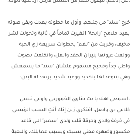
ـ عن إذنكم، تليفون مهم من الشغل لازمن أرد عليه دلوك.
خرج "سند" من جنبهم، وأول ما خطوته بعدت وبقى صوته
بعيد، ملامح "رابحة" اتغيرت تماماً في ثانية وتحولت لشر
مخيف، وقربت من "نغم" بخطوات سريعة زي الحية
وولعت عيونها بنيران الحقد والغل، واتكلمت بصوت
واطي جداً وفحيح مسموم علشان "سند" ما يسمعش
وهي بتتوعد لها بتهديد ووعيد شديد يرتعد له البدن:
ـ اسمعي اهنه يا بت حناوي الخمورجي واوعي تنسي
كلامي دي واصل، افتكري زين إنك أنتِ السبب الرئيسي
في فرقة ولادي وحرقة قلب ولدي "سمير" اللي قاعد
مكسور وضهره محني بسبك وبسبب عمايلك، واللعبة