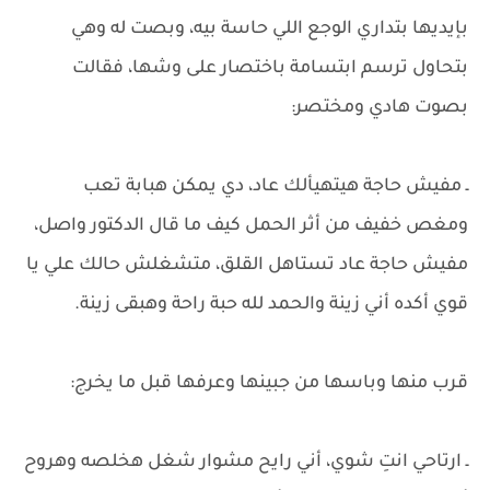
بإيديها بتداري الوجع اللي حاسة بيه، وبصت له وهي
بتحاول ترسم ابتسامة باختصار على وشها، فقالت
بصوت هادي ومختصر:
ـ مفيش حاجة هيتهيألك عاد، دي يمكن هبابة تعب
ومغص خفيف من أثر الحمل كيف ما قال الدكتور واصل،
مفيش حاجة عاد تستاهل القلق، متشغلش حالك علي يا
قوي أكده أني زينة والحمد لله حبة راحة وهبقى زينة.
قرب منها وباسها من جبينها وعرفها قبل ما يخرج:
ـ ارتاحي انتِ شوي، أني رايح مشوار شغل هخلصه وهروح