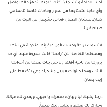
أجيب الحاجة و "شيماء" أختكِ كلميها تجهز حالها واصل
وأي حاجة هتحتاجها من هدوم وحاجات خاصة تلمها هي
كمان، علشان العمال هتاجي تشتِغل في البيت من
صباحية ربنا.
ابتسمت براحة وحست لأول مرة إنها متجوزة في بيتها
ومملكتها الخاصة، لأن "رابحة" كانت محرجة عليها أي حد
يزورها من ناحية أهلها ولا حتى يبات عندها من أخواتها
البنات وهما كانوا صغيرين وشكرته وهي بتضغط على
إيده بحنان:
ـ ربنا يخليك ليا ويبارك بعمرك يا حبيبي، ويهدي لك عيالك
ويبارك لك فيهم، ويخليني ليك طبعاً.