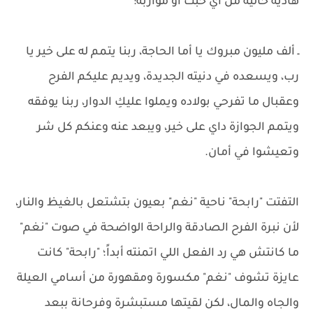
هادية خالية من أي خبث أو مواربة:
ـ ألف مليون مبروك يا أما الحاجة، ربنا يتمم له على خير يا
رب، ويسعده في دنيته الجديدة، ويديم عليكم الفرح
وعقبال ما تفرحي بولاده ويملوا عليكِ الدوار، ربنا يوفقه
ويتمم الجوازة داي على خير، ويبعد عنه وعنكم كل شر
وتعيشوا في أمان.
التفتت "رابحة" ناحية "نغم" بعيون بتشتعل بالغيظ والنار،
لأن نبرة الفرح الصادقة والراحة الواضحة في صوت "نغم"
ما كانتش هي رد الفعل اللي اتمنته أبداً؛ "رابحة" كانت
عايزة تشوف "نغم" مكسورة ومقهورة من أسامي العيلة
والجاه والمال، لكن لقيتها مستبشرة وفرحانة ببعد