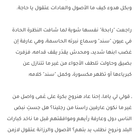
وبكل هدوء كيف ما الأصول والعادات عتقول يا حاجة.
راجعت "رابحة" نفسها شوية لما شافت النظرة الحادة
في عيون "سند" وسماع نبرته الحاسمة، وهي عارفة إن
غضب ابنها شديد، ومحدش يقدَر يقف قدامه، فزفرت
بضيق وحاولت تلطف الأجواء من غير ما تتنازل عن
كبرياءها أو تظهر مكسورة، وكمل "سند" كلامه:
ـ قولي لي ياما، إحنا عاد هنروح بكرة على عَمى واصل من
غير ما نكون عارفين راسنا من رجلينا؟ هل جستِ نبض
الناس دول وعارفة رأيهم وموافقتهم قبل ما ناخد كبارات
البلد ونروح نطلب يد بتهم؟ الأصول والرزانة عتقول لازمن