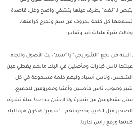
بتبص لـ "نغم" بطرف عينها بتشفي واضح وغل، قاصدة
تسمعها كل كلمة بحروف من سم وتجرح كرامتها،
وقالت بنبرة مليانة كيد وتفاخر:
ـ البنتة من نجع "الشوربجي" يا "سند"، بت الأصول والجاه،
عيلتها ناس كبارات ومأصلين في البلد، مالهم يغطي عين
الشمس، وناس أسياد وليهم كلمة مسموعة في كل
شبر وصوب، ناس مأصلين وأغنيا ومعروفين للجميع،
مش مقطوعين من شجرة ولا لاجئين حدا حد! عيلة تشرف
الصغير قبل الكبير، وخطوبتهم لـ "سمير" هتكون هزة للبلد
كلاتها ورفع راس لدارنا.