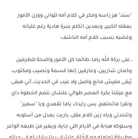
"سند" هز راسه وفكر في كلام أمه لثواني ووزن الأمور
بعقله الكبير، وبعدين اتكلم بنبرة هادية رغم غليانه
وغضبه بسبب كلام أمه الناشف:
ـ على بركة الله ياما، طالما كل الأمور واضحة للطرفين
وكمان شاريين، وعارفين إنها قسمة ونصيب ومكتوب،
يُبقى مفيش مانع واصل ولا عيب في الحديت، أني هبقى
مع عيلتنا بكرة العصر طوالي علشان نتمم الخطوة داي
ونقرا فاتحتهم، بس رايدك ياما تقعدي ويا "سمير"
وتتحدتي وياه زين كلام عقل، ياريت يعدل من أسلوبه
وسلوكه هبابة في الأيام اللي جاية، ويغير من طبعه الواعر
وطريقة تعامله مع الخَلق علشان ربنا يبارك له في حياته