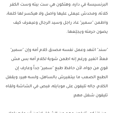
البرنسيسة في داره، وهتكون هي ست بيته وست الكفر
كلاته، ومحدش عيعلى عليها واصل ولا هيكسر لها كلمة،
واطمن "سمير" عاد راجل وسيد الرجال وعيعرف كيف
يصون حرمته ويجلِعها.
"سند" اتنهد وعمل نفسه مصدق كلام أمه وإن "سمير"
فعلاً اتغير، ورغم إنه اطمن شوية لكلام أمه بس مش
قوي من جواه، لأن حافظ طبع "سمير" جداً وعارف إن
الطبع الصعب ما بيتغيرش بالساهل، ولسه هيرد ويقفل
الكلام، جاله تليفون على موبايله، فبص في الشاشة ولقاه
تليفون شغل مهم: