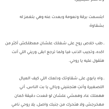
ابتسمت برقة ونعومة وبعدت عنه وهي بتغمز له
بشقاوة:
ـ طب خلاص روح على شغلك علشان معطلكش أكثر من
اكده، وتجيب الذنب فيا ولما ترجع ابقى وريني اللي أنت
هتقول عليه يا روحي.
ـ واه يابوي على شقاوتك ودلعك اللي كيف العيال
اللصغيرة وأنتِ هتجننيني وياكي يا بت الناس، أني
ههملك عاد وهمشي علشان لو قعدت دقيقة كمان
مهخرجش ولا هتحرك من جنبك واصل، يلا روحي نامي