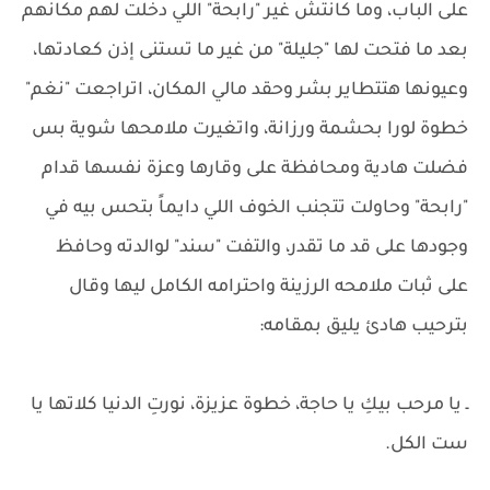
على الباب، وما كانتش غير "رابحة" اللي دخلت لهم مكانهم
بعد ما فتحت لها "جليلة" من غير ما تستنى إذن كعادتها،
وعيونها هتتطاير بشر وحقد مالي المكان، اتراجعت "نغم"
خطوة لورا بحشمة ورزانة، واتغيرت ملامحها شوية بس
فضلت هادية ومحافظة على وقارها وعزة نفسها قدام
"رابحة" وحاولت تتجنب الخوف اللي دايماً بتحس بيه في
وجودها على قد ما تقدر، والتفت "سند" لوالدته وحافظ
على ثبات ملامحه الرزينة واحترامه الكامل ليها وقال
بترحيب هادئ يليق بمقامه:
ـ يا مرحب بيكِ يا حاجة، خطوة عزيزة، نورتِ الدنيا كلاتها يا
ست الكل.