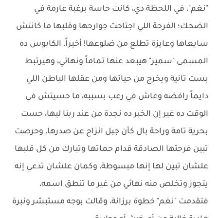
"نغم"، في اللحظة دي، كانت حاسة برغبة عارمة في
الضحك؛ الفرحة اللي اجتاحت جوارحها وقلبها ما كانتش
سايعاها وعايزة تطلع من ضلوعها! أخيراً، الكابوس ده
المسمى "سمير" هيبعد عنها تماماً ونهائي، وهيرتبط
بست تانية ويخرج من حياتها ومن عقلها الباطن اللي
دايماً رافضه وعاش في رعب بسببه، ما حسيتش في
الوقت ده غير إن الخبر ده نجدة من عند ربنا ليها، حست
بحرية تامة وراحة بال كأن جبل انزاح عن صدرها، وحرصت
تبين فرحتها الصادقة قدام حماتها وتبارك من كل قلبها
علشان تبين لها إنها مبسوطة، وكمان علشان تدعي إنه
يتجوز وتخلص منه نهائي من غير ما تنطق اسمه،
فتقدمت "نغم" خطوة برزانة، وقالت بوجه مستبشر ونبرة