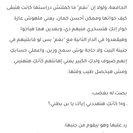
الجامعة، ولولا إن "نغم" ما كملتش دراستها كانت هتبقى
كيف خواتها وممكن أحسن كمان، يعني ملهوش عازة
حوار إنكِ هتسخري منيهم دي، وبعدين هما هياجوا
وهيقعدوا في الدار التانية مع "نغم" بس لو قابلتيهم في
جنينة البيت ولا حاجة بوش سمح وزين، واعملي حسابكِ
إنهم ضيوف ولدكِ الكبير يعني إهانتهم كأنكِ هتهنيني
ومش هيحصل طيب وقتها.
بصت له بغضب:
ـ وه! كأنكِ هتهددني إياك يا بن بطني؟
رد عليها وهو بيقوم من جنبها: