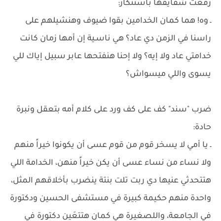
رفعت شفايفها باستنكار:
ـ وه! هما كمان الخدامين بقوا ضيوف وهنشيلهم على
راسنا في الزمن دي عاد؟ هي ناسـية إن أمها زمان كانت
خدامتي عاد ولا إيه؟ ولا إحنا هنفتحها عابر سبيل إياك للي
يسوى واللي ميسواش؟
ضرب "سند" كف على كف ورد على كلام أمه بتعقل ونبرة
حادة:
ـ يا أمي لا يسخر قوم من قوم عسى أن يكونوا خيراً منهم
ولا نساء من نساء عسى أن يكن خيراً منهن، الخدامة اللي
هتتحدثي عنيها دي ربت تلت بنتة ينضرب بأخلاقهم المثل،
واحدة منهم حكيمة كبيرة في مستشفى الحسين ودكتورة
في الجامعة، واللصغيرة هي كمان هتتعَين دكتورة في