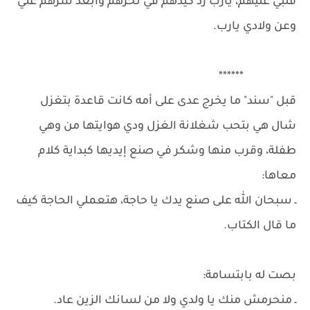
قلبي عليهم، يارب رد كيدهم في نحرهم وابعد شرهم عني
وعن ولادي يارب.
******
قبل "سند" ما يخرج عدى على أمه كانت قاعدة بتغزل
شال هي بتحب شغلانة الغزل ودي هوايتها من وهي
طفلة، وقرب منها وشكر في صنع إيديها كبداية كلام
معاها:
ـ سبحان الله على صنع يدك يا حاجة، هتعملي الحاجة كيف
ما قال الكتاب.
بصت له بابتسامة:
ـ منحرمش منك يا ولدي ولا من لسانك الزين عاد.