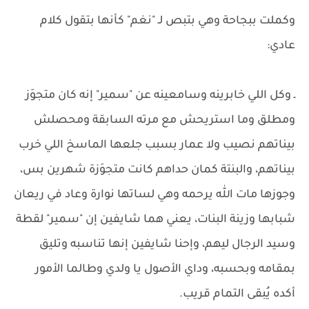
وكملت ببجاحة وهي بتبص لـ "نغم" كأنها بتقول كلام
عادي:
ـ وكل اللي خابرينه وسامعينه عن "سمير" إنه كان متجوَز
ومطلق وما استريحش مع مرته السابقة ومحصلش
بيناتهم نصيب ولا عمار بسبب جلعها الماسخ اللي خرب
بيناتهم، والبنتة كمان حداهم كانت متجوَزة شهرين بس،
وجوزها مات الله يرحمه وهي لساتها نوارة وعاد في ريعان
شبابها وزينة البنات، يعني هما شايفين إن "سمير" لقطة
وسيد الرجال ليهم، وإحنا شايفين إنها تناسبه وتليق
بمقامه وبحسبه، وداي الأصول يا ولدي وطالما الأمور
أكده يُبقى التمام قريب.