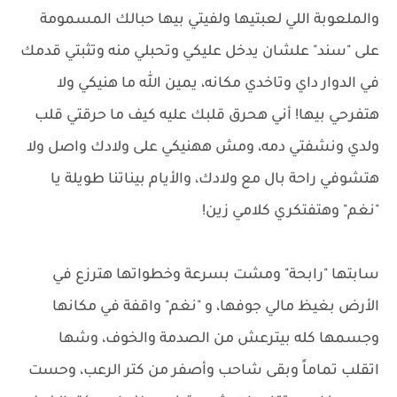
والملعوبة اللي لعبتيها ولفيتي بيها حبالك المسمومة
على "سند" علشان يدخل عليكي وتحبلي منه وتثبتي قدمك
في الدوار داي وتاخدي مكانه، يمين الله ما هنيكي ولا
هتفرحي بيها! أني هحرق قلبك عليه كيف ما حرقتي قلب
ولدي ونشفتي دمه، ومش ههنيكي على ولادك واصل ولا
هتشوفي راحة بال مع ولادك، والأيام بيناتنا طويلة يا
"نغم" وهتفتكري كلامي زين!
سابتها "رابحة" ومشت بسرعة وخطواتها هترزع في
الأرض بغيظ مالي جوفها، و "نغم" واقفة في مكانها
وجسمها كله بيترعش من الصدمة والخوف، وشها
اتقلب تماماً وبقى شاحب وأصفر من كتر الرعب، وحست