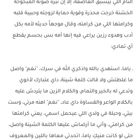
التام اللي بيسبق العاصفة، إلا إن نبرة صوته المبحوحة
الخشنة خرجت محذرة وقوية حماية لزوجته وحبيبة قلبه
وكرامتها اللي من كرامته، وقال موجهاً حديثه لأمه بكل
أدب وهدوء رزين يراعي فيه إنها أمه بس بحسم يقطع
أي تمادي:
ـ ياما، استهدي بالله واذكري الله في سرك، "نغم" واصل
ما غلطتش ولا قالت كلمة شينة، داي عتبارك لأخوي
وتدعي له بالخير والتمام، والكلام الزين ما يتردش عليه
بالكلام الواعر والقساوة داي عاد، "نغم" اهنه مرتي، وست
بيتي، وحبلة في ولدي اللي عيحمل اسمي، يعني كرامتها
من كرامتي، وأني ما أرضاش عليها الكلمة الشينة واصل،
حتى لو كانت منيكِ ياما، اتحدتي معاها باللين والمعروف