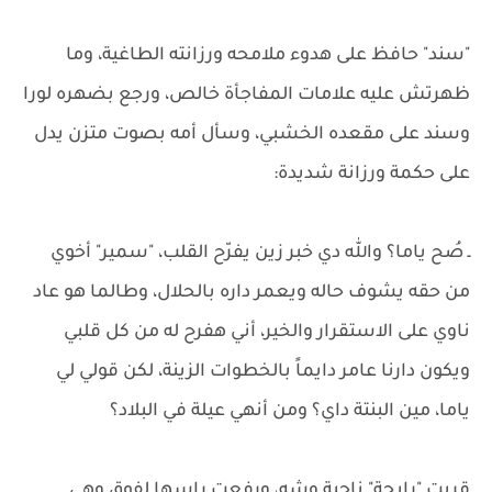
"سند" حافظ على هدوء ملامحه ورزانته الطاغية، وما
ظهرتش عليه علامات المفاجأة خالص، ورجع بضهره لورا
وسند على مقعده الخشبي، وسأل أمه بصوت متزن يدل
على حكمة ورزانة شديدة:
ـ صُح ياما؟ والله دي خبر زين يفرّح القلب، "سمير" أخوي
من حقه يشوف حاله ويعمر داره بالحلال، وطالما هو عاد
ناوي على الاستقرار والخير، أني هفرح له من كل قلبي
ويكون دارنا عامر دايماً بالخطوات الزينة، لكن قولي لي
ياما، مين البنتة داي؟ ومن أنهي عيلة في البلاد؟
قربت "رابحة" ناحية وشه، ورفعت راسها لفوق وهي