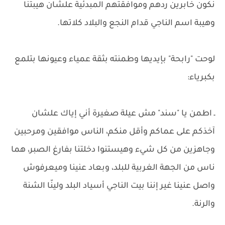
نكون خابرين ردهم وموافقتهم المبدئية علشان هيبتنا
وهيبة اسم الناجي قدام النجع والبلاد كلاتها.
لوحت "رابحة" بإيديها وطمنته بثقة عمياء وعيونها بتلمع
بكبرياء:
ـ اطمن يا "سند" مش عيلة صغيرة أني إياك علشان
آخذكم على عماكم وأقل منكم، الناس موافقين ومرحبين
وجاهزين من كل شيء وهيستنوا دخلتنا بفارغ الصبر، هما
ناس من الجهة الغربية للبلد، وبعاد عنينا وميعرفوش
واصل عنينا غير إننا بيت الناجي أسياد البلد ولينّا الشنة
والرنة.