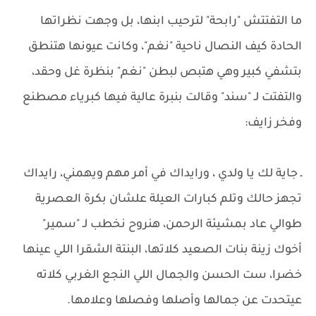
ما التفتتش "رابحة" لترحيب ابنها، بل وجهت نظراتها
الحادة كيف النصال ناحية "نغم"، وكانت عيونها هتنطق
بتشفي كبير وهي هتبص لبطن "نغم" بنظرة غل وحقد،
والتفتت لـ "سند" وقالت بنبرة عالية فيها كبرياء مصطنع
وفخر زايف:
ـ جاية لك يا ولدي ، ورايداك في أمر مهم ويهمني، رايداك
تجهز حالك وتلم كبارات العيلة علشان بكرة العصرية
طوالي عاد بمشيئة الرحمن، هنروح نخطب لـ "سمير"
أخوك زينة بنات الصعيد كلاتها، البنتة الشقرا اللي عينها
خضرا، ست الحسن والجمال اللي النجع الغربي كلاته
عيتحدت عن جمالها وأصلها وفصلها وعلامها.