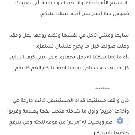
ـ لا سمح الله يا حاجة ولا بهددكِ ولا حاجة، أني بعرِفكِ
ضيوفي خط أحمر بس أكده، سلام عليكم.
سابها ومشي تاكل في نفسها وتكلم روحها بغل وحقد،
وعلت صوتها قبل ما يخرج علشان تستفزه:
ـ آه ما إحنا سكتنا له دخل بحماره، وبقى بيتي كيف الزرايب
كل من هب ودب ياجي يقرفنا اهنه، تاتكم الهم كلاتكم.
********
كان واقف مستنيها قدام المستشفى كانت خارجة هي
وأختها "مريم" وأول ما شافته فتحت بقها بصدمة وقربوا
بخطواتهم وبصيت له "مريم" من فوقه لتحته وهي بترفع
حاجبها باستنكار: