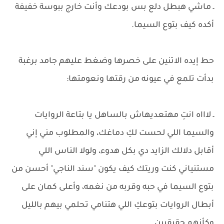
ـ ماشي هبطل دلع بس بودعك وأنت خارج ببوسة خفيفة
أكده كيف بتوع السيما.
حط إيده الاتنين على خصرها وضغط عليهم جامد برغبة
بدأت تلمع في عيونه من رقتها ونعومتها:
ـ لاااه انتِ مهتعديهاش بالساهل يا بتاعة الروايات
والسيما اللي لحست لكِ دماغك، والمطلوب مني إني
أقابل دلالك الزايد دي بكل هدوء، ولولا الناس اللي
مستنياني كنت وريتك كيف يكون "سند الناجي" أحسن من
بتوع السيما في حبه وقربه من نغمه، وأعلى كمان على
أبطال الروايات بتوعكِ اللي هتنامي تحلمي بيهم بالليل
وكأنهم حقيقيين.