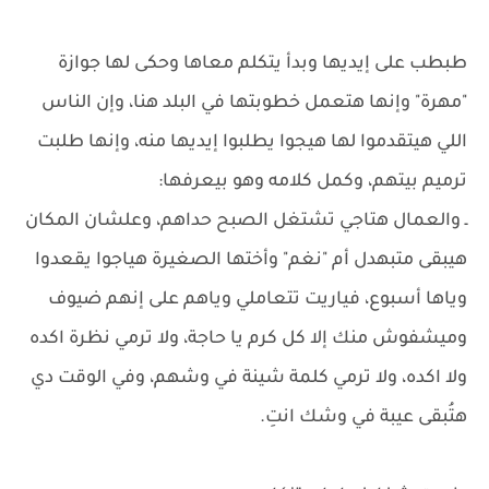
طبطب على إيديها وبدأ يتكلم معاها وحكى لها جوازة
"مهرة" وإنها هتعمل خطوبتها في البلد هنا، وإن الناس
اللي هيتقدموا لها هيجوا يطلبوا إيديها منه، وإنها طلبت
ترميم بيتهم، وكمل كلامه وهو بيعرفها:
ـ والعمال هتاجي تشتغل الصبح حداهم، وعلشان المكان
هيبقى متبهدل أم "نغم" وأختها الصغيرة هياجوا يقعدوا
وياها أسبوع، فياريت تتعاملي وياهم على إنهم ضيوف
وميشفوش منك إلا كل كرم يا حاجة، ولا ترمي نظرة اكده
ولا اكده، ولا ترمي كلمة شينة في وشهم، وفي الوقت دي
هتُبقى عيبة في وشك انتِ.