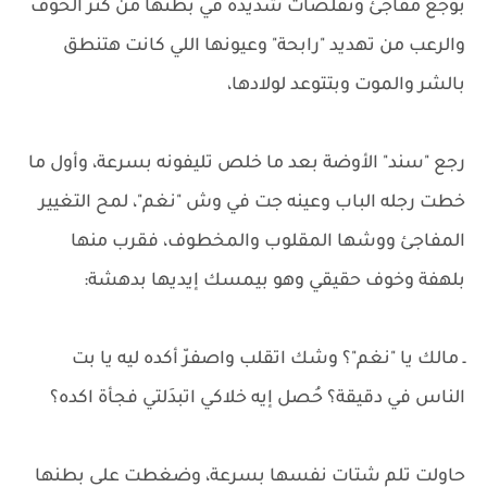
بوجع مفاجئ وتقلصات شديدة في بطنها من كتر الخوف
والرعب من تهديد "رابحة" وعيونها اللي كانت هتنطق
بالشر والموت وبتتوعد لولادها،
رجع "سند" الأوضة بعد ما خلص تليفونه بسرعة، وأول ما
خطت رجله الباب وعينه جت في وش "نغم"، لمح التغيير
المفاجئ ووشها المقلوب والمخطوف، فقرب منها
بلهفة وخوف حقيقي وهو بيمسك إيديها بدهشة:
ـ مالك يا "نغم"؟ وشك اتقلب واصفرّ أكده ليه يا بت
الناس في دقيقة؟ حُصل إيه خلاكي اتبدَلتي فجأة اكده؟
حاولت تلم شتات نفسها بسرعة، وضغطت على بطنها