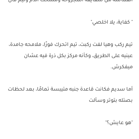
القماشة من شفايفه المجروحة ومسحت الدم وتيم قال
" كفاية، يلا اخلصي"
تيم ركب وهيا لفت ركبت، تيم اتحرك فورًا، ملامحه جامدة،
عينيه على الطريق، وكأنه مركز بكل ذرة فيه عشان
ميفكرش.
أما سديم فكانت قاعدة جنبه متيبسة تمامًا، بعد لحظات
بصتله بتوتر وسألت
"هو عايش؟"