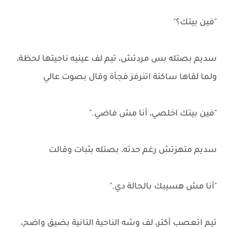
"فين بيتك؟"
سديم بصتله بس مردتش، تيم لف عينيه ناحيتها لحظة،
ولما لقاها ساكتة اتنرفز فجأة وقال بصوت عالي
"فين بيتك اخلصي، أنا مش فاضي."
سديم متهزتش رغم حدته، بصتله بثبات وقالت
"أنا مش هسيبك بالحالة دي."
تيم اتعصب أكتر، لف وشه الناحية التانية بضيق واضح،