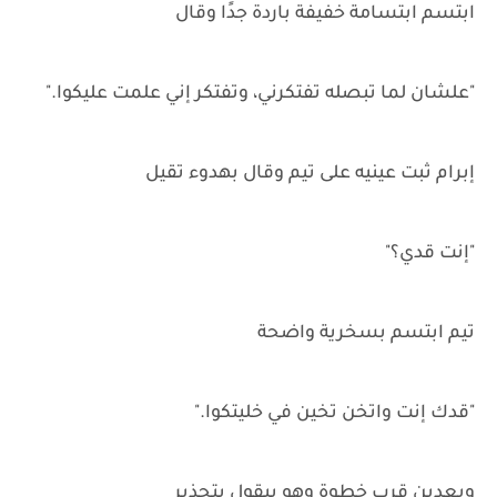
ابتسم ابتسامة خفيفة باردة جدًا وقال
"علشان لما تبصله تفتكرني، وتفتكر إني علمت عليكوا."
إبرام ثبت عينيه على تيم وقال بهدوء تقيل
"إنت قدي؟"
تيم ابتسم بسخرية واضحة
"قدك إنت واتخن تخين في خليتكوا."
وبعدين قرب خطوة وهو بيقول بتحذير