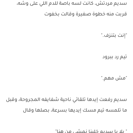
سديم مردتش، كانت لسه باصة للدم اللي على وشه،
قربت منه خطوة صغيرة وقالت بخفوت
"إنت بتنزف."
تيم رد ببرود
"مش مهم."
سديم رفعت إيدها تلقائي ناحية شفايفه المجروحة، وقبل
ما تلمسه تيم مسك إيديها بسرعة، بصلها وقال
" يلا يا سديم خلينا نمشي من هنا"