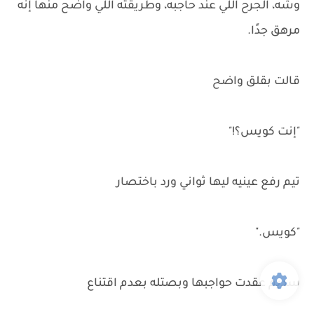
وشه، الجرح اللي عند حاجبه، وطريقته اللي واضح منها إنه
مرهق جدًا.
قالت بقلق واضح
"إنت كويس؟!"
تيم رفع عينيه ليها ثواني ورد باختصار
"كويس."
سديم عقدت حواجبها وبصتله بعدم اقتناع