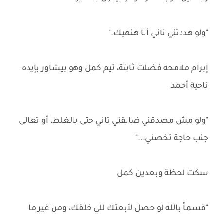
"ولو هددتني تاني أنا هنهيك."
إبرام ملامحه فضلت ثابتة، تيم كمل وهو بيشاور بإيده
ناحية أحمد
"ولو مش مصدقني ضايقني تاني حتى بالغلط، أو تعالى
جنب حاجة تخصني..."
سكت لحظة وبعدين كمل
"قسماً بالله لو حصل لأبعتك للي خلقك، ومن غير ما