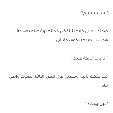
"سديييييييييم!"
صوته العالي خلاها تنتفض مكانها وتبصله بصدمة،
همست بعدها بخوف حقيقي
"أنا بجد خايفة عليك."
تيم سكت ثانية، وبعدين قال للمرة التالتة بصوت واطي
حاد
"فين بيتك؟!"