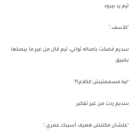
تيم رد ببرود
"للأسف."
سديم فضلت باصاله ثواني، تيم قال من غير ما يبصلها
بضيق
"ليه مسمعتيش الكلام؟!"
سديم ردت من غير تفكير
"علشان مكنتش هعرف أسيبك عمري."