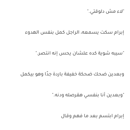
"لاء مش دلوقتي."
إبرام سكت يسمعه، الراجل كمل بنفس الهدوء
"سيبه شوية كده علشان يحس إنه انتصر."
وبعدين ضحك ضحكة خفيفة باردة جدًا وهو بيكمل
"وبعدين أنا بنفسي هقرصله ودنه."
إبرام ابتسم بعد ما فهم وقال