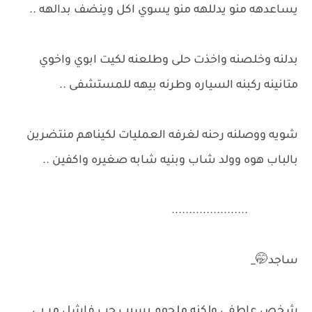
يساعدهه منو يدللهه منو يسوي اكل وينضف بدالهه ..
بدلنه وخلصنه واخذت حلى وطلعنه لكيت ابوي واخوي
متانينه ركبنه السياره وطرنه بيهه للمستشفى ..
شويه ووصلنه رحنه لغرفه العمليات لكيناهم منتضرين
بالباب هوه وولد شاب وبنيه شابه صغيره واكفين ..
......................
ساجد🤭_
شخص عاطفي ولكنه ملجوم بسبب حب فاشل مر بي