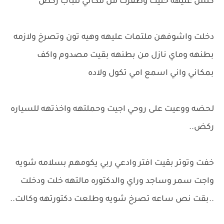
كلش عليهه خليت وطفرت من مكاني للباب ركض
دخلت واشوفهن ملتمات عليهه وهيه تون وتصرخ ولازمه
بطنهه وماي نازل من بطنهه بقيت مصدوم واكف
بمكاني واني اسمع امي تكول ولاده
لحضه ووعيت على روحي اجيت وحملتهه واخذتهه للسياره
ركض..
خفت وتوتر بقيت افتر وادعي ربي يكومهم بسلامه شويه
واجت سمر وساجد وراي والدكتوره مالتهه خلت ودخلت
..بقت نص ساعه تصرخ شويه وطلعت دكتورتهه وكالت..