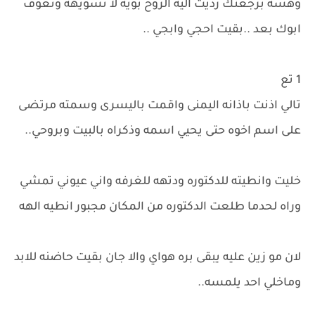
وهسه برجعتك رديت اليه الروح بويه لا تسويهه وتعوف
ابوك بعد ..بقيت احجي وابجي ..
1 تع
تالي اذنت باذانه اليمنى واقمت باليسرى وسمته مرتضى
على اسم اخوه حتى يحيي اسمه وذكراه بالبيت وبروحي..
خليت وانطيته للدكتوره ودتهه للغرفه واني عيوني تمشي
وراه لحدما طلعت الدكتوره من المكان مجبور انطيه الهه
لان مو زين عليه يبقى بره هواي والا جان بقيت حاضنه للابد
وماخلي احد يلمسه..