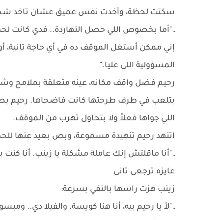
سكتت لحظة، وأخدت نفس عميق عشان تاخد شجا
ـ "أما بخصوص اللي حصل النهاردة.. فدي كانت لح
إني ممكن أستغل الموقف ده في أي حاجة تانية، أو 
المسؤولية اللي عليا."
رحيم فضل واقف مكانه، عينه متعلقة بملامح وشها 
بتلعب في طرف طرحتها كانت فاضحاها. رحيم بصلها ب
اللي جواها فعلاً ولا بتحاول تهرب من الموقف.
اتنهد رحيم تنهيدة مسموعة، وبص بعيد عنها للح
ـ "أنا ماقلتش إنك عاملة مشكلة يا زينب. أنا كن
عايزه ترجعى تانى
زينب هزت راسها بالنفي بسرعة:
ـ "لأ يا رحيم بيه، أنا هنا كويسة. والفيلا دي.. 