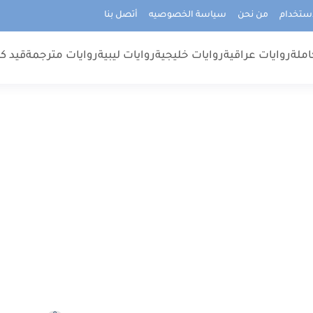
استخدام
من نحن
سياسة الخصوصيه
أتصل بنا
املة
روايات عراقية
روايات خليجية
روايات ليبية
روايات مترجمة
قيد كت