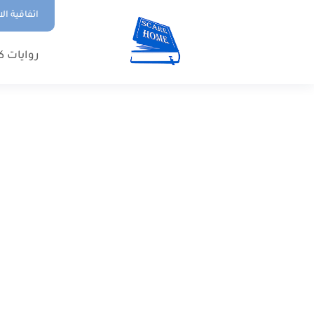
اتفاقية ال
روايات ك