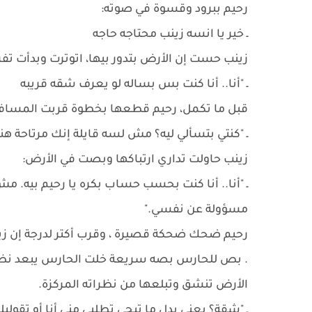
رحيم ببرود وقسوة في صوته:
ـ خير يا انسه زينب محتاجه حاجه
زينب حست إن الأرض بتدور بيها، اتوترت وبدأت تفرك
ـ "أنا.. أنا كنت بس بساله لو يعرف شقه قريبه
قبل ما تكمل، رحيم قطعها بخطوة قربت المسافة ب
ـ "كنتي بتسألي ليه؟ مش لسه قايلة إنك مرتاحة هنا؟
زينب حاولت تداري ارتباكها وبصت في الأرض:
ـ "أنا.. أنا كنت بحسب حساب بكره يا رحيم بيه. 
مسؤولة عن نفسي."
رحيم ضحك ضحكة قصيرة ، وقرب أكتر لدرجة إن زين
. بص للحارس بصه سريعة خلت الحارس يبعد نظره ف
الأرض تنشق وتبلعها من نظراته المركزة.
ـ "شقة؟ يعني بدل ما تيجي تطلبي مني أنا أو تقولي