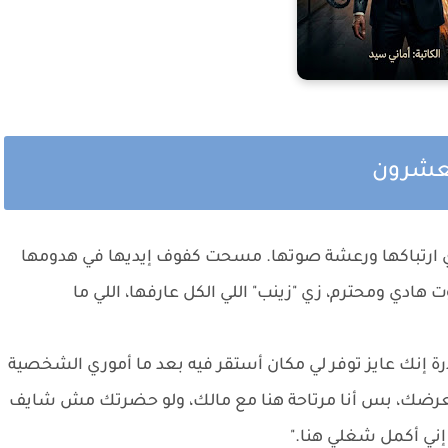
العشرون
ري ارتباكها ورعشة صوتها. مسحت كفوف إيديها في هدومها
ادي ومحترم، زي "زينب" اللي الكل عارفها، اللي ما
مقدرة إنك عايز توفر لي مكان أستقر فيه بعد ما أموري الشخصية
لعرضك، بس أنا مرتاحة هنا مع مالك، ولو حضرتك مش شايف
إني أكمل شغلي هنا."