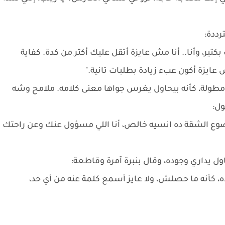
رددة:
كتير، وأنا.. أنا مش عايزة أتقل عليك أكتر من كدة. كفاية
يزة أكون عبء زيادة بطلبات تانية."
طولة، كأنه بيحاول يغرس جواها معنى كلامه. ملامح وشه
ول:
وضوع الشقة ده انسيه خالص، أنا اللي مسؤول عنك وعن راحتك
 يداري وجوده، وقال بنبرة آمرة وقاطعة:
ده، كأنه ما حصلش، ولا عايز أسمع كلمة عنه من أي حد،