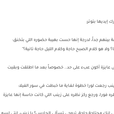
 إيديها بتوتر:
ينهم جداً، لدرجة إنها حست بهيبة حضوره اللي بتخنق:
 ولا هو كلام الصبح حاجة وكلام الليل حاجة تانية؟"
مش عايزة أكون عبء على حد.. خصوصاً بعد ما اطلقت وبقيت
ب رجعت لورا خطوة لغاية ما خبطت في سور الفيلا:
ورا، ورجع ركز نظره على زينب اللي كانت حاسة إنها عايزة
لي إنك محتاجة حاجة، تروحي تسألي الحارس؟ يا زينب، إنتي لسه