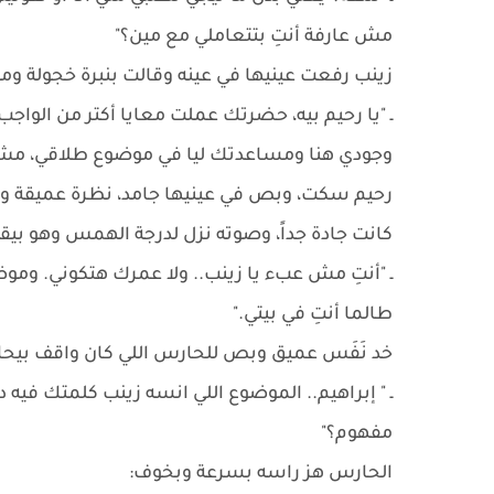
مش عارفة أنتِ بتتعاملي مع مين؟"
زينب رفعت عينيها في عينه وقالت بنبرة خجولة ومت
ـ "يا رحيم بيه، حضرتك عملت معايا أكتر من الواجب ب
وجودي هنا ومساعدتك ليا في موضوع طلاقي، مش عا
رحيم سكت، وبص في عينيها جامد، نظرة عميقة وم
كانت جادة جداً، وصوته نزل لدرجة الهمس وهو بيق
ـ "أنتِ مش عبء يا زينب.. ولا عمرك هتكوني. وم
طالما أنتِ في بيتي."
خد نَفَس عميق وبص للحارس اللي كان واقف بيحاول
ـ " إبراهيم.. الموضوع اللي انسه زينب كلمتك فيه 
مفهوم؟"
الحارس هز راسه بسرعة وبخوف: