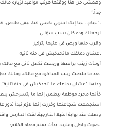
وهمشى من هنا ووقتها هرتب مواعيد لزياره مالك ، 
جداً."
ـ "تمام.. بما إنك اخترتي تكملي هنا، يبقى خلاص. ه
ارجعلك وده كان سبب سؤالى
وقرب منها وبص فى عنيها بتركيز
ـ عشان دماغك ماتخدكيش فى حته تانيه
أومأت زينب براسها ورجعت تكمل تانى مع مالك
بعد ما خلصت زينب المذاكرة مع مالك، ومالك دخل
ودنها: "عشان دماغك ما تاخدكيش في حتة تانية".
كأنها مجرد موظفة بيطمن إنها ما بتسرحش ببعي
استجمعت شجاعتها وقررت إنها لازم تبدأ تدور على 
وصلت عند بوابة الفيلا الخارجية، لقت الحارس واق
بصوت واطي ومتردد، بدأت تفتح معاه الكلام: