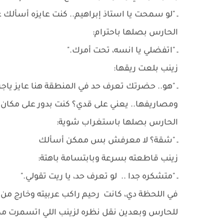
ـ "لو سمحت يا استاذ إبراهيم.. كنت عايزه أسألك ع
الحارس بصلها باحترام:
ـ "اتفضلي يا انسه، تحت أمرك."
زينب بلعت ريقها:
ـ "هو.. حضرتك تعرف حد في المنطقة هنا عايز ي
ومصاريفها.. يعني على قدي؟ كنت بدور على مكان 
الحارس بصلها باستغراب شوية:
ـ "شقة؟ لا معرفش بس ممكن أسألك
زينب قاطعته بسرعة وبابتسامة باهتة:
ـ "متشكره جدا .. لو تعرف حد، يا ريت تقولي."
في اللحظة دي، كانت رحيم راكب عربيته وخارج من ا
للحارس وبعدين نقل نظره لزينب اللي اتسمرت مك