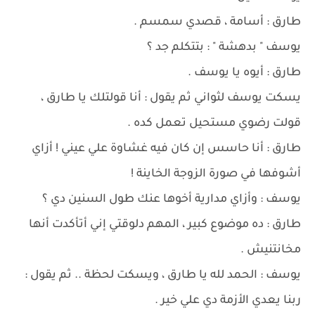
طارق : أسامة ، قصدي سمسم .
يوسف " بدهشة " : بتتكلم جد ؟
طارق : أيوه يا يوسف .
يسكت يوسف لثواني ثم يقول : أنا قولتلك يا طارق ،
قولت رضوي مستحيل تعمل كده .
طارق : أنا حاسس إن كان فيه غشاوة علي عيني ! أزاي
أشوفها في صورة الزوجة الخاينة !
يوسف : وأزاي مدارية أخوها عنك طول السنين دي ؟
طارق : ده موضوع كبير ، المهم دلوقتي إني أتأكدت أنها
مخانتنيش .
يوسف : الحمد لله يا طارق ، ويسكت لحظة .. ثم يقول :
ربنا يعدي الأزمة دي علي خير .