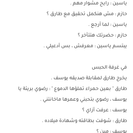
ياسين : رايح مشوار مهم .
حازم : مش هنكمل تحقيق مع طارق ؟
ياسين : لما أرجع .
حازم : حضرتك هتتأخر ؟
يبتسم ياسين : معرفش ، بس أدعيلي .
في غرفة الحبس
يخرج طارق لمقابلة صديقه يوسف .
طارق " بعين حمراء تملؤها الدموع " : رضوي بريئة يا
يوسف ، رضوي بتحبني وعمرها ماخانتني .
يوسف : عرفت أزاي ؟
طارق : شوفت بطاقته وشهادة ميلاده .
يوسف : مين ؟