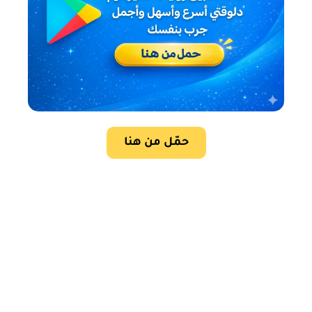
حمّل من هنا