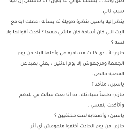
دليل واحد ... يسكت لثواني ثم يقول : أنا حاسس إن فيه
سبب تاني !
ينظر إليه ياسين بنظرة طويلة ثم يسأله : عملت ايه مع
البت اللي كان أسامة كان ماشي معها ؟ أخدت أقوالها ولا
لسه ؟
حازم : لأ ، دي كانت مسافرة هي وأهلها البلد من يوم
الجمعة ومرجعوش إلا يوم الاتنين ، يعني بعيد عن
القضية خالص .
ياسين : متأكد ؟
حازم : طبعاً سيادتك ، ده أنا بعت سألت في بلدهم
وأتأكدت بنفسي .
ياسين : وأصحابه لسه مختفيين ؟
حازم : من يوم الحادث أختفوا ملهومش أي أثر !