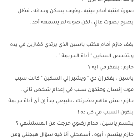
والله العظيم أتا برئ " .
صورة ابنتيه أمام عينيه ، وخوف يسكن وجدانه ، فظل
يصرخ بصوت عالٍ ، لكن صوته لم يسمعه أحد .
​يقف حازم أمام مكتب ياسين الذي يرتدي قفازين في يده
ويتفحص السكين " أداة الجريمة " .
حازم : بتفكر في ايه ؟
ياسين : بفكر إن دي " ويشير إلي السكين " كانت سبب
موت إنسان وهتكون سبب في إعدام شخص تاني .
حازم : مش فاهم حضرتك ، طبيعي جداً إن أي أداة جريمة
بتكون السبب في كل ده !
يبتسم ياسين : مدام رضوي خرجت من المستشفي ؟
حازم يبتسم : أيوه ، أسمحلي أنا فيه سؤال هيجنني ومن