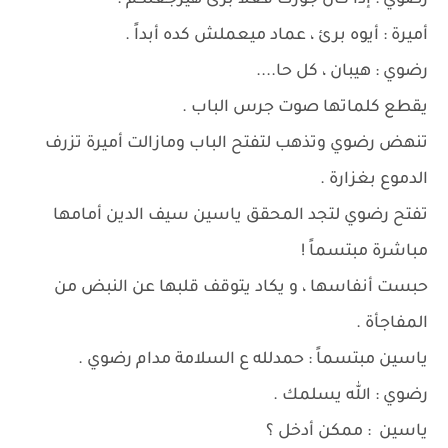
رضوي : إذا كان جوزك فعلاً برئ هيرجعلكم .
أميرة : أيوه برئ ، عماد ميعملش كده أبداً .
رضوي : هيبان ، كل حا....
يقطع كلماتها صوت جرس الباب .
تنهض رضوي وتذهب لتفتح الباب ومازالت أميرة تزرف
الدموع بغزارة .
تفتح رضوي لتجد المحقق ياسين سيف الدين أمامها
مباشرة مبتسماً !
حبست أنفاسها ، و يكاد يتوقف قلبها عن النبض من
المفاجأة .
ياسين مبتسماً : حمدلله ع السلامة مدام رضوي .
رضوي : الله يسلمك .
ياسين : ممكن أدخل ؟