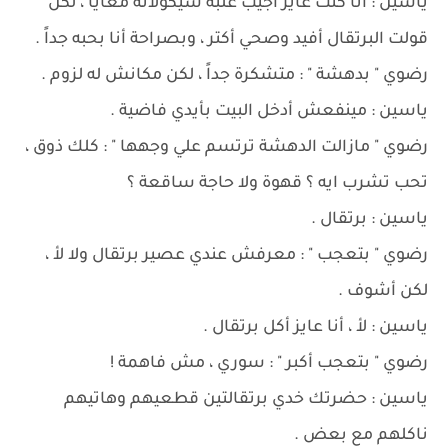
ياسين : أنا كنت عايز أجيب علبة شيكولاتة معايا ، لكن
قولت البرتقال أفيد وصحي أكتر ، وبصراحة أنا بحبه جداً .
رضوي " بدهشة " : متشكرة جداً ، لكن مكانش له لزوم .
ياسين : مينفعش أدخل البيت بأيدي فاضية .
رضوي " مازالت الدهشة ترتسم علي وجهها " : كلك ذوق ،
تحب تشرب ايه ؟ قهوة ولا حاجة ساقعة ؟
ياسين : برتقال .
رضوي " بتعجب " : معرفش عندي عصير برتقال ولا لأ ،
لكن أشوف .
ياسين : لأ ، أنا عايز أكل برتقال .
رضوي " بتعجب أكبر " : سوري ، مش فاهمة !
ياسين : حضرتك خدي برتقالتين قطعيهم وهاتيهم
ناكلهم مع بعض .