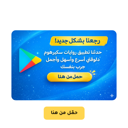
حمّل من هنا