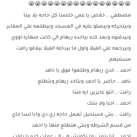
😭😭😭😭😭😭😭😭😭😭😭😭😭😭😭😭
مصطفي .. خلاص يا عمي خلصنا كل حاجه يلا بينا
وبيتحركه وبيصلو عليه في المسجد وبيطلعه علي المقابر
وبيدفنوه وبعد كده بياخده ريهام الي كانت منهاره اووي
وبيرجعه علي الفيلآ واول ما بيدخله الفيلآ بيلاقو رافت
مستنيهم
احمد .. خدي ريهام وطلعوا فوق يا ناهد
ناهد .. حاضر يا احمد وبتاخد ريهام وبتطلع
رافت .. انتو عايزين ايه مننا
احمد .. احنا ولا بنتك
رافت .. بنتي مستحيل تعمل حاجه زي دي وانا لسا جاي
من قسم الشرطه وبنتي هتطلع منها يا احمد
احمد .. انا بتمني ما تكونش هي الي عملت كده يا رافت