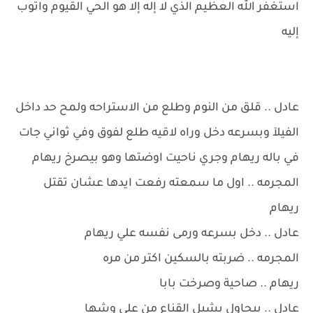
استغفر الله العظيم الذي لا إله إلا هو الحي القيوم واتوب
إليه
عادل .. قلق من النوم وطلع من الاستراحه ولمح حد داخل
الفيلآ وبسرعه دخل وراه لاقيه طلع لفوق وفي ثواني جات
في باله ريهام وجري ناحيت اوضتها وهو بيصرخ ريهام
المجرمه .. اول ما سمعته رفعت ايدها عشان تقتل
ريهام
عادل .. دخل بسرعه ورمى نفسه علي ريهام
المجرمه .. ضربته بالسكين اكتر من مره
ريهام .. صاحية وصرخت بابا
عادل .. بيحاول يشيل القناع من علي وشها