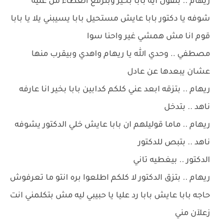
ريهام .. بتقول ايه بابا بخير وبترفع الغطاء من عليه
شوفه يا دكتور بابا عايش مستحيل بابا يسيبني يلا يا بابا
قوم انا مش همشي غير واحنا سوا
مصطفي .. وحدي الله يا ريهام واهدي وبيقرب منها
عشان يبعدها عن عادل
ريهام .. بتزقه ابعد عني كلكم كدابين بابا بخير انا عارفه
ناهد .. بتدخل
ريهام .. ماما قوليلهم ان بابا عايش خلي الدكتور يشوفه
ناهد .. بتبص للدكتور
الدكتور .. بيغطيه تاني
ريهام .. بتزق الدكتور لا كلكم اطلعوا بره انتو ما تعرفوش
حاجه بابا عايش بابا رد عليا يا حبيبي ليه مش بتكلمني انت
زعلآن مني