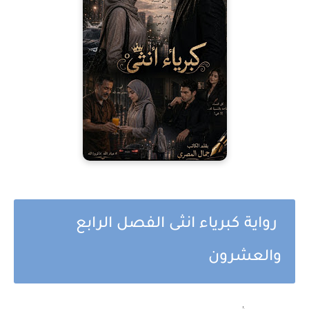
رواية كبرياء انثى الفصل الرابع
والعشرون