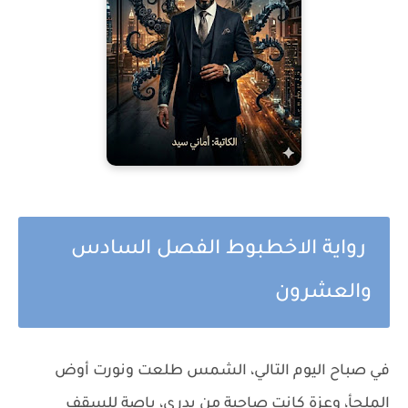
رواية الاخطبوط الفصل السادس
والعشرون
في صباح اليوم التالي، الشمس طلعت ونورت أوض
الملجأ، وعزة كانت صاحية من بدري، باصة للسقف