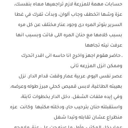
حسابات مهمة للمزرعة لازم تراجعيها معاه بنفسك،
عزة وشها اتخطف وجاب ألوان، وبدأت تفرك في غطا
السرير بتوتر المره دى وجود عنار مختلف عن كل مره
بسبب كلامها مع حنان المره اللى فاتت وبسبب انها
عرفت نيته تجاهها
ـ حاضر هقوم اجهز واخرج انا حاسه انى اقدر اتحرك
وممكن انزل المزرعه تانى
عصر نفس اليوم، عربية عمار وقفت قدام الدار. نزل
بهيبته الطاغية، لابس قميص كحلي مبرز طوله وعرضه،
وفي إيده ملفات الشغل. دخل الدار بخطوات ثابتة،
واستقبلته حنان بترحيب حار، ودخلته مكتبها وكانت عزه
منظراع عشان تقابله وتبدا شغل