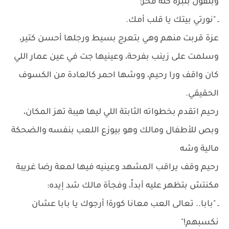
وبتقول بنبرة كله فخر:
ـ "نورتي بيتك يا قلب أمك.
عزة قربت منهم وهي بتعرج بسيط ورجلها أحسن كتير،
وسلمت على زينب بفرحة، وعينيها جت في عين عمار اللي
كان واقف ورا رحيم، ووشها احمر كالعادة من الكسوف
الحقيقي.
رحيم اتقدم بخطواته الثابتة اللي ليها هيبة تهز المكان،
وبص للأطفال ومالك وهو بيوزع اللعب بنفسه والضحكة
مالية وشه
رحيم وقف يراقب المشهد وعينيه فيها لمعة رضا غريبة
مكنتش بتظهر عليه أبداً، وفجأة مالك شد إيده:
ـ "بابا.. تعالى العب معانا كورة! أرجوك يا بابا عشان
نكسبهم!"