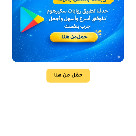
حمّل من هنا