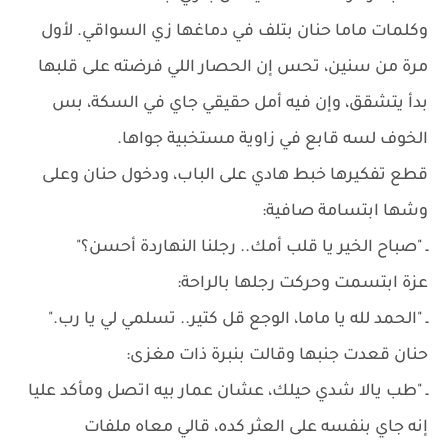
وكلمات ماما حنان بتلف في دماغها زي السواقي. لأول
مرة من سنين، تحس إن الحصار اللي فرضته على قلبها
بدأ يتشقق، وإن فيه أمل حقيقي جاي في السكة، بس
الخوف لسه قابع في زاوية مستخبية جواها.
قطع تفكيرها خبط هادي على الباب، ودخول حنان وعلى
وشها ابتسامة صافية:
ـ "صباح الخير يا قلب أمك.. رجلنا النهاردة أحسن؟"
عزة ابتسمت وحركت رجلها بالراحة:
ـ "الحمد لله يا ماما، الوجع قل كتير.. تسلمي لي يا رب."
حنان قعدت جنبها وقالت بنبرة ذات مغزى:
ـ "طب يالا شدي حيلك، عشان عمار بيه اتصل ومأكد عليا
إنه جاي بنفسه على العثر كده، قالي معاه ملفات