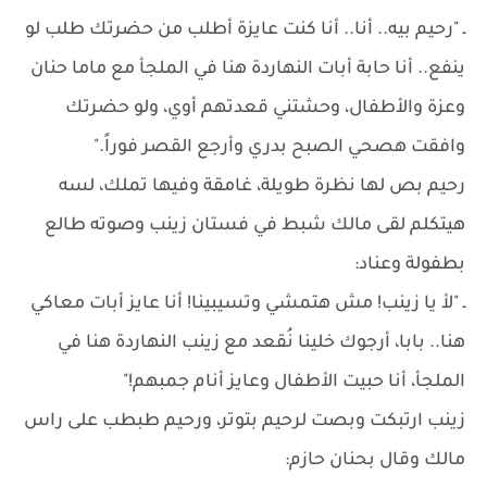
ـ "رحيم بيه.. أنا.. أنا كنت عايزة أطلب من حضرتك طلب لو
ينفع.. أنا حابة أبات النهاردة هنا في الملجأ مع ماما حنان
وعزة والأطفال، وحشتني قعدتهم أوي، ولو حضرتك
وافقت هصحي الصبح بدري وأرجع القصر فوراً."
رحيم بص لها نظرة طويلة، غامقة وفيها تملك، لسه
هيتكلم لقى مالك شبط في فستان زينب وصوته طالع
بطفولة وعناد:
ـ "لأ يا زينب! مش هتمشي وتسيبينا! أنا عايز أبات معاكي
هنا.. بابا، أرجوك خلينا نُقعد مع زينب النهاردة هنا في
الملجأ، أنا حبيت الأطفال وعايز أنام جمبهم!"
زينب ارتبكت وبصت لرحيم بتوتر، ورحيم طبطب على راس
مالك وقال بحنان حازم: