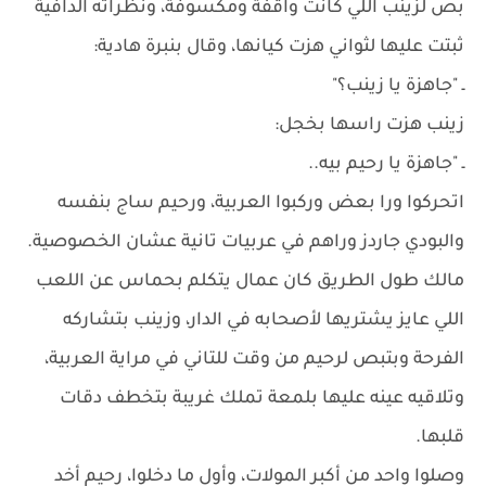
بص لزينب اللي كانت واقفة ومكسوفة، ونظراته الدافية
ثبتت عليها لثواني هزت كيانها، وقال بنبرة هادية:
ـ "جاهزة يا زينب؟"
زينب هزت راسها بخجل:
ـ "جاهزة يا رحيم بيه..
اتحركوا ورا بعض وركبوا العربية، ورحيم ساج بنفسه
والبودي جاردز وراهم في عربيات تانية عشان الخصوصية.
مالك طول الطريق كان عمال يتكلم بحماس عن اللعب
اللي عايز يشتريها لأصحابه في الدار، وزينب بتشاركه
الفرحة وبتبص لرحيم من وقت للتاني في مراية العربية،
وتلاقيه عينه عليها بلمعة تملك غريبة بتخطف دقات
قلبها.
وصلوا واحد من أكبر المولات، وأول ما دخلوا، رحيم أخد