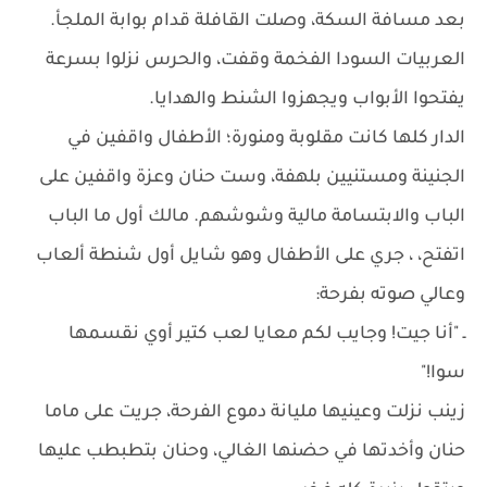
بعد مسافة السكة، وصلت القافلة قدام بوابة الملجأ.
العربيات السودا الفخمة وقفت، والحرس نزلوا بسرعة
يفتحوا الأبواب ويجهزوا الشنط والهدايا.
الدار كلها كانت مقلوبة ومنورة؛ الأطفال واقفين في
الجنينة ومستنيين بلهفة، وست حنان وعزة واقفين على
الباب والابتسامة مالية وشوشهم. مالك أول ما الباب
اتفتح، ، جري على الأطفال وهو شايل أول شنطة ألعاب
وعالي صوته بفرحة:
ـ "أنا جيت! وجايب لكم معايا لعب كتير أوي نقسمها
سوا!"
زينب نزلت وعينيها مليانة دموع الفرحة، جريت على ماما
حنان وأخدتها في حضنها الغالي، وحنان بتطبطب عليها