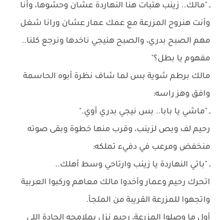
ـ "مالك.. زينب هتبات هنا النهاردة عشان وحشوها، وأنا
وأنت هنروح المزرعة مع عمك عمار عشان ورانا شغل
مهم الصبح بدري، والصبح هنيجي ناخدها ونرجع كلنا..
مفهوم يا بطل؟"
مالك برطم شوية بس لما شاف نظرة أبوه الحاسمة
وافق وهز راسه:
ـ "ماشي يا بابا.. بس نيجي بدري أوي."
رحيم لف وبص لزينب، وقرب منها خطوة وبقى صوته
منخفض ومرعب في دفيء تملكه:
ـ "باتي النهاردة يا زينب وارتاحي وسط أهلك..
اتحرك رحيم وعمار وأخدوا مالك معاهم وركبوا العربية
واتجهوا للمزرعة القريبة من الملجأ.
أول ما وصلوا المزرعة، رحيم نزل بملامحه الجادة اللي