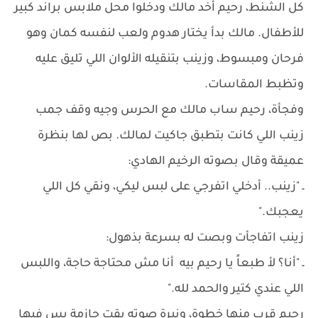
كل الشنط، رحيم أخد مالك ودخلوا محل ملابس براند كبير
للأطفال. مالك بدأ يختار هدوم ولعب لنفسه كمان وهو
فرحان ومبسوط، وزينب بتنقيله الألوان اللي تليق عليه
وتظبط المقاسات.
وفجأة، رحيم ساب مالك مع الحرس وجيه وقف جمب
زينب اللي كانت بتطبق جاكيت لمالك. بص لها بنظرة
عميقة وقال بصوته الرخيم الهادي:
ـ "زينب.. أدخلي اتفرجي على لبس ليكي، ونقي كل اللي
يعجبك."
زينب اتفاجأت وبصت له بسرعة بذهول:
ـ "أنا؟ لأ طبعاً يا رحيم بيه أنا مش محتاجة حاجة، واللبس
اللي عندي كتير والحمد لله."
رحيم قرب منها خطوة، ونبرة صوته بقت حازمة بس فيها