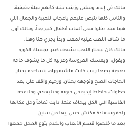
مالك في إيده، ومشى وزينب جنبه كأنهم عيلة حقيقية،
والناس كلها بتبص عليهم بإعجاب للهيبة والجمال اللي
هما فيه. دخلوا محل ألعاب أطفال كبير جداً، ومالك أول
ما شاف اللعب عينيه لمعت وبدأ يجري هنا وهنا.
مالك كان بيختار اللعب بشغف كبير، يمسك الكورة
ويقول: ويمسك العروسة وعربيه كل ما يشوف حاجه
تعجبه يجبعا زينب كانت ماشية وراه، بتساعده يختار
الحاجات الصح وتوجهه بحنان، ورحيم واقف على بعد
خطوات، حاطط إيديه في جيوبه ومتابعهم، وملامحه
القاسية اللي الكل بيخاف منها، دابت تماماً وحل مكانها
راحة وسعادة مكنش حس بيها من سنين.
بعد ما خلصوا قسم الألعاب والخدم بتوع المحل جمعوا