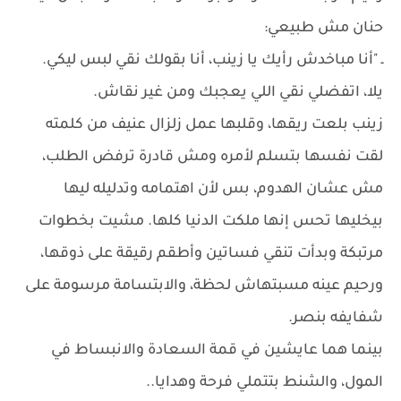
حنان مش طبيعي:
ـ "أنا مباخدش رأيك يا زينب، أنا بقولك نقي لبس ليكي.
يلا، اتفضلي نقي اللي يعجبك ومن غير نقاش.
زينب بلعت ريقها، وقلبها عمل زلزال عنيف من كلمته
لقت نفسها بتسلم لأمره ومش قادرة ترفض الطلب،
مش عشان الهدوم، بس لأن اهتمامه وتدليله ليها
بيخليها تحس إنها ملكت الدنيا كلها. مشيت بخطوات
مرتبكة وبدأت تنقي فساتين وأطقم رقيقة على ذوقها،
ورحيم عينه مسبتهاش لحظة، والابتسامة مرسومة على
شفايفه بنصر.
بينما هما عايشين في قمة السعادة والانبساط في
المول، والشنط بتتملي فرحة وهدايا..