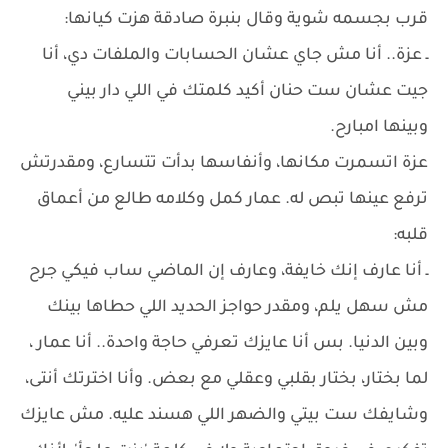
قرب بجسمه شوية وقال بنبرة صادقة هزت كيانها:
ـ عزة.. أنا مش جاي عشان الحسابات والملفات دي، أنا
جيت عشان ست حنان أكيد كلمتك في اللي دار بيني
وبينها امبارح.
عزة اتسمرت مكانها، وأنفاسها بدأت تتسارع، ومقدرتش
ترفع عينها تبص له. عمار كمل وكلامه طالع من أعماق
قلبه:
ـ أنا عارف إنك خايفة، وعارف إن الماضي ساب فيكي جرح
مش سهل يلم، ومقدر حواجز الحديد اللي حطاها بينك
وبين الدنيا. بس أنا عايزك تعرفي حاجة واحدة.. أنا عمار ،
لما بختار، بختار بقلبي وعقلي مع بعض. وأنا اخترتك أنتى،
وشايفك ست بيتي والضهر اللي هسند عليه. مش عايزك