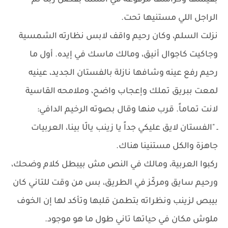
بقيمتها وكرامتها مرفوعة في السما بفضل ربنا ثم
الراجل اللي مستنيها تحت.
نزلت السلم، وكان رحيم واقف لابس نظارته الشمسية
وجاكيت كاجوال أنيق، ومالك ماسك في إيده. أول ما
رحيم رفع عينه وشافها نازلة بالفستان الجديد، عينيه
لمعت ببريق تملك وإعجاب واضح، وملامحه القاسية
لانت تماماً. قرب منها وقال بصوته الرخيم الدافي:
ـ "الفستان لايق عليكي جداً يا زينب يالّا بينا، العربيات
جاهزة والكل مستنينا هناك.
ركبوا العربية، ومالك في النص مش بيبطل كلام وضحك،
ورحيم سايق ومركّز في الطريق، بس من وقت للتاني كان
بيبص لزينب ونظراته بتطمن قلبها وتأكد لها إن الخوف
ملوش مكان في حياتها تاني طول ما هو موجود.