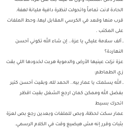
عمار دخل المكتب، وأول ما عينه جت على عزة، ملامحه
الحادة لانت تماماً واتحولت لنظرة دافية مليانة لهفة.
قرب منها وقعد في الكرسي المقابل ليها، وحط الملفات
على المكتب .
ـ ألف سلامة عليكي يا عزة.. إن شاء الله تكوني أحسن
النهاردة؟
عزة نزلت عينيها الأرض والدموية هربت لخدودها اللي بقت
زي الطماطم:
ـ الله يسلمك يا عمار بيه.. الحمد لله، وبقيت أحسن كتير
بفضل الله وممكن كمان ارجع الشغل بقيت اقظر
اتحرك بسيط
عمار سكت لحظة، وبص للملفات وبعدين رجع بص لعزة
بثبات وقرر إنه مش هيضيع وقت في الكلام الرسمي.