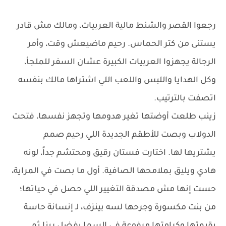
رجعوا القصر والشنط مالية العربيات، ومالك مش قادر
يستنى من كتر الحماس. رحيم ماضيعش وقت، وأمر
الرجالة يجهزوا العربيات الكبيرة عشان السفر للملجأ،
وكل الهدايا واللبس واللعب اللي اشتراها مالك بنفسه
اتصفت بالترتيب.
زينب طلعت أوضتها تغير هدومها وتجهز نفسها، فتحت
الدولاب وبصت للأطقم الجديدة اللي رحيم صمم
يشتريها لها. اختارت فستان رقيق ومحتشم جداً، لونه
هادي ويليق بملامحها الصافية. أول ما بصت في المراية،
حست إنها مش مصدقة التغيير اللي حصل في حياتها؛
من بنت مكسورة وجرحها لسه بينزف، لـ إنسانة حاسة