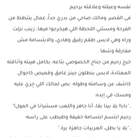
نفسه وعيلته وعلاقته برحيم
فى القصر، ومالك صاحي من بدري جداً، عمال يتنطط من
الفرحة ومستني اللحظة اللي هيخرجوا فيها. زينب نزلت
وراه وهي لابس طقم رقيق وهادي، والابتسامة مش
مفارقة وشها .
خرج رحيم من جناح الخصوصي بتاعه، بكامل هيبته وأناقته
المعتادة، لابس بنطلون جينز غامق وقميص كاجوال
كاشف عن وسامته وطوله. بص لمالك اللي جِري عليه
ومسك في إيده:
ـ "بابا! يلا بينا بقا، أنا جاهز واللعب مستنيانا في المول!"
رحيم ابتسم ابتسامة خفيفة وطبطب على راسه:
ـ "يلا يا بطل، العربيات جاهزة برة."