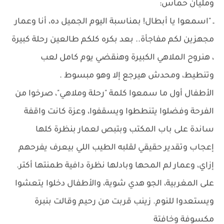
ومليان حماس:
ـ "اسمعوا يا أبطال! بمناسبة اليوم الجميل ده، أنا وعمار
مجهزين لكم مفاجأة.. بعد بكره كلكم طالعين رحلة كبيرة
، هنروح الملاهي الكبيرة وهنقضي يوم كامل لعب
وتنطيط، ومحدش هيرجع إلا وهو مبسوط .
الأطفال أول ما سمعوا كلمة "رحلة وملاهي"، صرخوا من
الفرحة وفضلوا يتنططوا ويسقفوا، وعزة كانت واقفة
ساندة على باب المكتب وبتبص لعمار بنظرة كلها
إعجاب وتقدير حقيقي لقلبه الطيب اللي بيعرف يفرحهم
إزاي، وعمار لم المحها وبادلها نظرة دافية طمنتها أكتر.
على المغربية، الجو هدي شوية، والأطفال دخلوا يتعشوا
ويستعدوا للنوم. زينب قربت من رحيم وقالت بنبرة
مكسوفة وخافتة