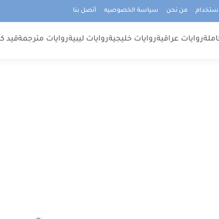
استخدام
من نحن
سياسة الخصوصيه
أتصل بنا
املة
روايات عراقية
روايات خليجية
روايات ليبية
روايات مترجمة
قيد كت