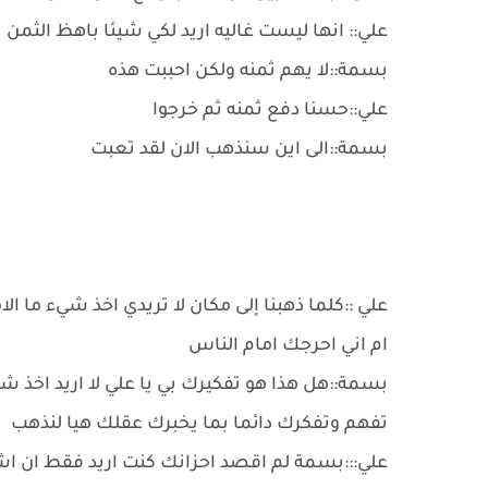
علي:: انها ليست غاليه اريد لكي شيئا باهظ الثمن
بسمة::لا يهم ثمنه ولكن احببت هذه
علي::حسنا دفع ثمنه ثم خرجوا
بسمة::الى اين سنذهب الان لقد تعبت
علي ::كلما ذهبنا إلى مكان لا تريدي اخذ شيء ما ال
ام اني احرجك امام الناس
بسمة::هل هذا هو تفكيرك بي يا علي لا اريد اخذ شيئ
تفهم وتفكرك دائما بما يخبرك عقلك هيا لنذهب
علي:::بسمة لم اقصد احزانك كنت اريد فقط ان اش