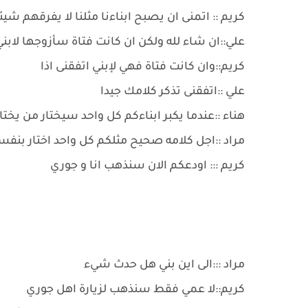
كريم :: اتمنى ان يصبح ابناءنا مثلنا لا يفرقهم شيئا
علي::ان شاء لله ولكن ان كانت فتاة سأزوجها لابني
كريم::وان كانت فتاة فهي لإبني اتفقنى اذا
علي ::اتفقنى تذكر كلامك جيدا
هناء ::عندما يكبر ابناءكم كل واحد سيختار من يختار
مراد ::اجل كلامه صحيح مثلكم كل واحد اختار بنفس
كريم ::: اودعكم الان سنذهب انا و جوري
مراد :::الى اين بني هل حدث شيء
كريم::لا عمي فقط سنذهب لزيارة اهل جوري