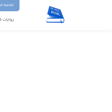
اتفاقية ال
روايات ك