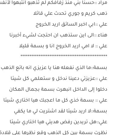
مراد ::حسنا بني منذ زفافكم لم تذهبو انتبهوا لأن
ذهب كريم و جوري تحدث علي قائلا
علي ::ابي اخبر السائق اريد الخروج
هناء ::الى اين ستذهب ان احتجت لشيء أخبرنا
علي :: لا امي اريد الخروج انا و بسمة قليلا
************************************************
بسمة::ما الذي نفعله هنا يا عزيزي انه بائع الذهب 
علي ::عزيزتي دعينا ندخل و ستعلمي كل شيئا
دخلوا إلى الداخل انبهرت بسمة بجمال المكان
علي :: بسمة خذي كل ما اعجبك هيا اختاري شيئا
بسمة::لا اريد شيئا لقد اشتريت لي ما يكفي
علي::هل تريدين رفض هديتي هيا اختاري شيئا
نظرت بسمة بين كل الذهب وقع نظرها على قلادة ر