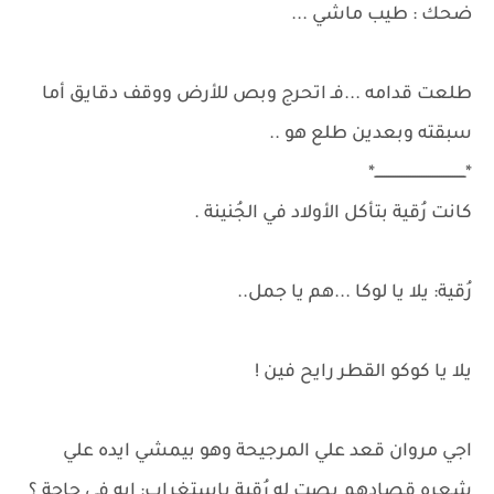
ضحك : طيب ماشي ...
طلعت قدامه ...فـ اتحرج وبص للأرض ووقف دقايق أما
سبقته وبعدين طلع هو ..
*ـــــــــــــــــــــــــــــــــــــــــ*
كانت رُقية بتأكل الأولاد في الجُنينة .
رُقية: يلا يا لوكا ...هم يا جمل..
يلا يا كوكو القطر رايح فين !
اجي مروان قعد علي المرجيحة وهو بيمشي ايده علي
شعره قصادهم بصت له رُقية باستغراب: ايه في حاجة ؟