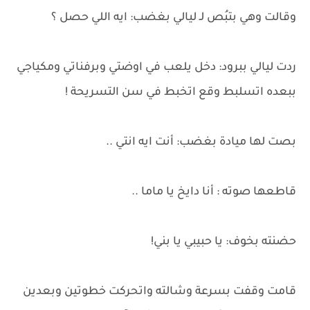
وقالت وهي بتبُص لـ ليالي بغضب: ايه اللي حصل ؟
ردت ليالي ببرود: دخل يلعب في اوضتي وبرفناتي ومكياجي
ببعده اتسلبط وقع اتخبط في سن التسريحة !
بصت لها ميادة بغضب: أنت ايه انتي ..
قاطعها صوته : أنا دايخ يا ماما ..
حضنته بخوف: يا حبيبي يا بني!
قامت وقفت بسرعة وشالته واتحركت خطوتين وبعدين