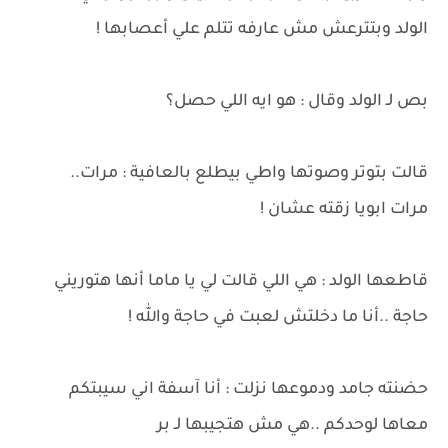
الولد وبتترعش مش عارفه تتلم علي أعصابها !
بص لـ الولد وقال : هو ايه اللي حصل؟
قالت بتوتر وصوتها واطي بيطلع بالعافية : مرات..
مرات ابويا زقته عشان !
قاطعها الولد : هي اللي قالت لي يا ماما أنها هتوريني
حاجة ..أنا ما دخلتش لعبت في حاجة والله !
حضنته جامد ودموعها نزلت : أنا آسفة اني سيبتكم
معاها لوحدكم ..هي مش هتجيبها لـ بر