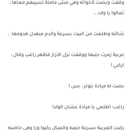
وقفت وبصت لأخواته وهي مش مآمنة تسيبهم معاها :
تعالوا يا ولاد ..
شالته وطلعت من البيت بسرعة والدم مبهدل هدومها ..
عربية زمرت جنبها ووقفت نزل الازاز فظهر راغب وقال :
اركبي !
بصت له ميادة بتوتر : بس !
راغب: اطلعي يا ميادة عشان الولد!
ركبت العربية بسرعة جمبه والعيال ركبوا ورا وهي حاضنه