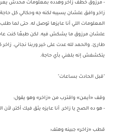
- مرزوق خطف زاخر وهدده بمعلومات محدش يعرفه
زاخر وافق علشان يسيبه لكنه جه وحكالي كل حاج
المعلومات اللي أنا عايزها توصل له. حتى لما ط
علشان مرزوق ما يشكش فيه. لكن طبعًا كنت ع
طارئ. والحمد لله عدت على خير وربنا نجاني. زاخر
يتكشفش إنه بلغني بأي حاجة.
"قبل الحادث بساعات"
وقف «أيمن» واقترب من «زاخر» وهو يقول:
- هو ده الصح يا زاخر. أنا عايزه يثق فيك أكتر، ل
قطب «زاخر» جبينه وهتف: