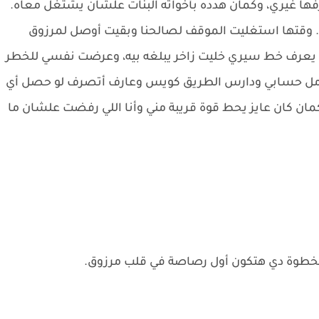
ا غيري، وكمان هدده بأخواته البنات علشان يشتغل معاه.
ة. وقتها استغليت الموقف لصالحنا وبقيت أوصل لمرزوق
لب يعرف خط سيري خليت زاخر يبلغه بيه، وعرضت نفسي للخطر
امل حسابي ودارس الطريق كويس وعارف أتصرف لو حصل أي
 كمان كان عايز يحط قوة قريبة مني وأنا اللي رفضت علشان ما
أن الخطوة دي هتكون أول رصاصة في قلب مرزوق.