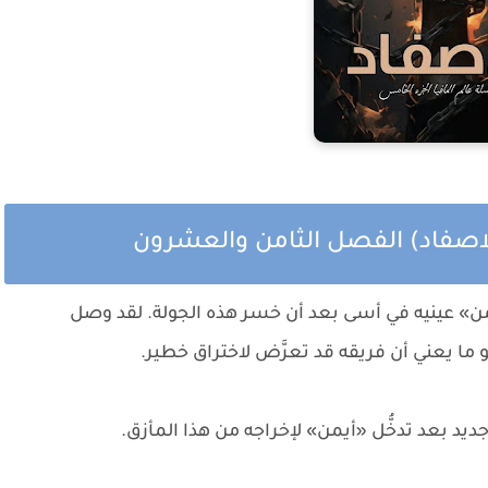
لاصفاد) الفصل الثامن والعشرون
«أيمن» عينيه في أسى بعد أن خسر هذه الجولة. لقد وصل
 ما يعني أن فريقه قد تعرَّض لاختراق خطير.
د بعد تدخُّل «أيمن» لإخراجه من هذا المأزق.