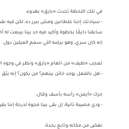
في تلك اللحظة تحدث «بارق» بهدوء:
- سيادتك إحنا غلطانين ومش ببرر ده، لكن فيه نقطة
سابقنا دايمًا بخطوة وأكيد فيه حد بينا بيبعت ل
إنه كان سري، وهو برضه اللي سمم العيلين دول.
تعجب «طيف» من اتهام «بارق» ونظر في وجوه الجم
- هل بالفعل يوجد خائن بينهم؟ من يكون؟ إنه يثق ب
حرك «أيمن» رأسه بأسف وقال:
- ودي مصيبة تانية، إن بقى بينا فجوة لدرجة إننا 
نهض من مكانه وتابع بحدة: