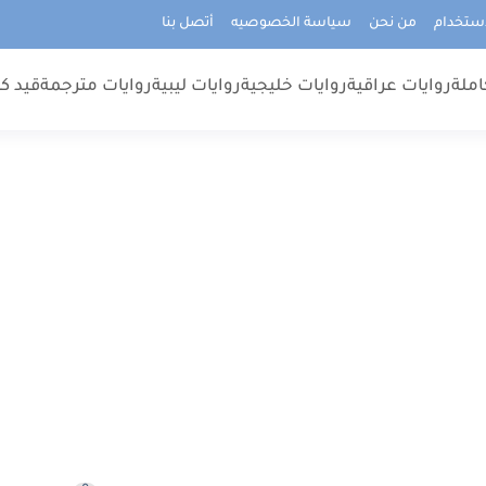
استخدام
من نحن
سياسة الخصوصيه
أتصل بنا
املة
روايات عراقية
روايات خليجية
روايات ليبية
روايات مترجمة
قيد كت