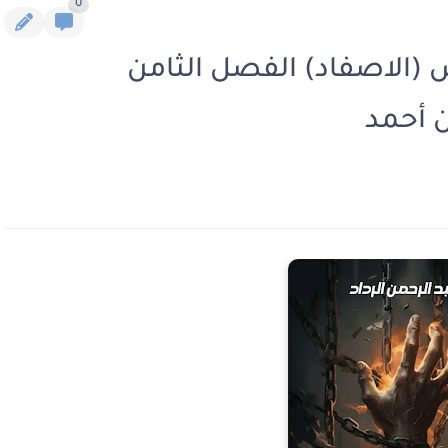
0
س (الاصفاد) الفصل الثامن