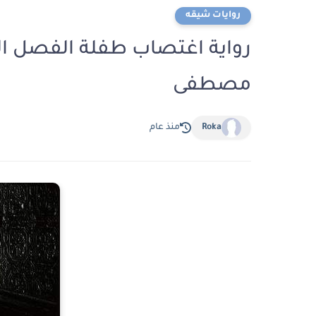
روايات شيقه
مصطفى
Roka
منذ عام