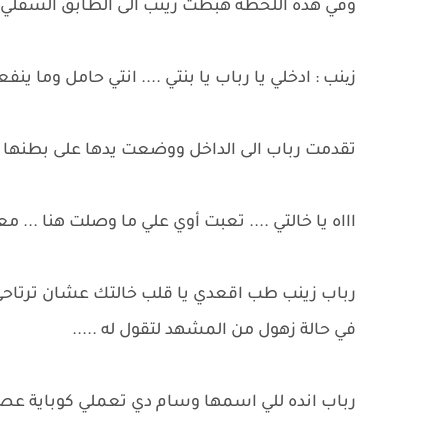
وفي هذه اللحظة هبطت زينب الى الطابق السفلي لت
زینب : ادخلي يا رباب يا بنتي .... انتي حامل وما ي
تقدمت رباب الى الداخل ووضعت يدها على بطنها م
اااه يا خالتي .... تعبت أوي علي ما وصلت هنا ..
رباب زينب طب اقعدي يا قلب خالتك عشان ترتاحي
في حالة زهول من المشهد لتقول له .....
رباب انده للي اسمها وسام دي تعملي كوباية ع