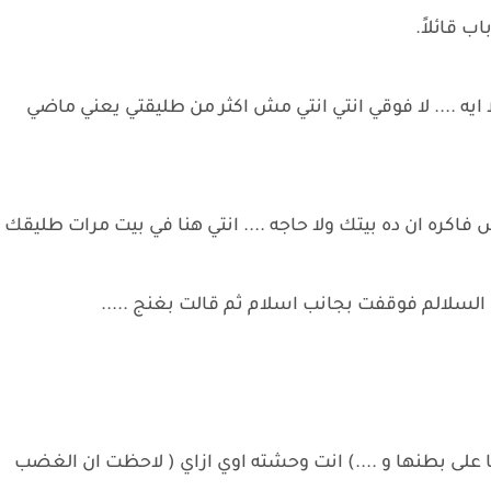
ب قائلاً.
ا ايه .... لا فوقي انتي انتي مش اكثر من طليقتي يعني ماضي
يش فاكره ان ده بيتك ولا حاجه .... انتي هنا في بيت مرات طليقك
لسلالم فوقفت بجانب اسلام ثم قالت بغنج .....
لى بطنها و ....) انت وحشته اوي ازاي ( لاحظت ان الغضب