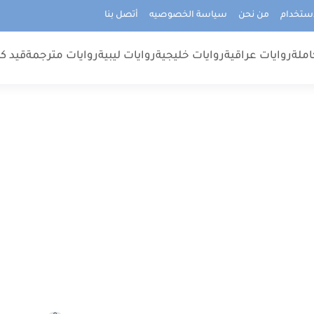
استخدام
من نحن
سياسة الخصوصيه
أتصل بنا
املة
روايات عراقية
روايات خليجية
روايات ليبية
روايات مترجمة
قيد كت