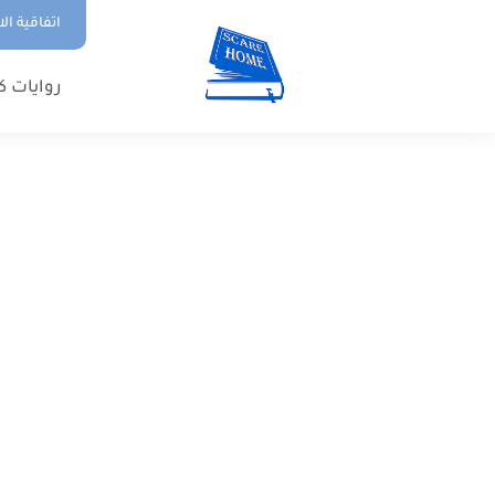
اتفاقية ال
روايات ك