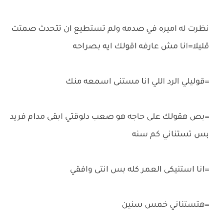
نظرت له اميره في صدمه ولم تستطيع ان تتحدث صمتت
قليلا=انا مش عارفه اقولك ايه بصراحه
=قوليلي الرد اللي انا مستنى اسمعه منك
=بص هقولك على حاجه هو صعب دلوقتي ابقى مدام فريد
بس تستناني كم سنه
=انا استنيكى العمر كله بس انتى وافقي
=هتستناني خمس سنين