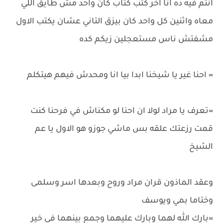
انتم فيه ده انا اخر كتب كتاب كان واحد مش طايق اللي
معاه واثنين كل واحد كان بيزق التاني عشان يكتب الاول
مشفتش ناس مستعجلين زيكم كده
= احنا غير يا شيخنا ابدا بيا انا ومحدش فيهم هيتكلم
=تعرف يا مراد لولا ان احنا لو مكناش في فرحنا كنت
قمت رزعتك علقه بس ماشي جوزو هو الاول يا عم
الشيخ
وعقد الماذون قران مراد وروح وبعدها اسر وسلمى
وختاما بمي ويوسف
=بارك الله لهما وبارك عليهما وجمع بينهما في خير