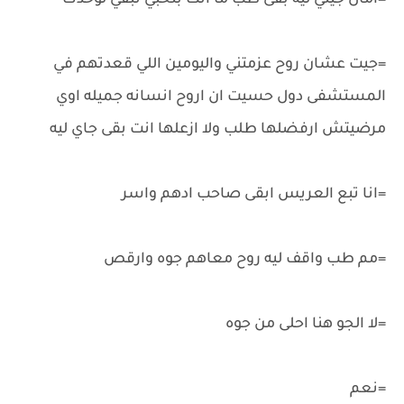
=امال جيتي ليه بقى طب ما انت بتحبي تبقي لوحدك
=جيت عشان روح عزمتني واليومين اللي قعدتهم في
المستشفى دول حسيت ان اروح انسانه جميله اوي
مرضيتش ارفضلها طلب ولا ازعلها انت بقى جاي ليه
=انا تبع العريس ابقى صاحب ادهم واسر
=مم طب واقف ليه روح معاهم جوه وارقص
=لا الجو هنا احلى من جوه
=نعم