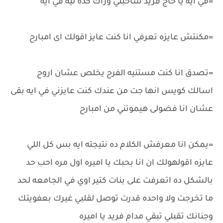
=في ايه يا حاج فريد ساحبني وراك كده ليه في ايه
=مكنتش عايزه تعرفي انا كنت عايز اقولك اى امبارح
=تصدق انا كنت مستنيه الفرح يخلص عشان اروح
اسالك كويس انها جت من عندك كنت عايزني في ايه بقى
عشان انا فضولى هيموتني من امبارح
=يمكن انا معرفش الكلام ده نتيجته ايه بس كل اللي
عايزه اقولهولك ان انا بحبك يا اميره اول مره احب حد
بالشكل ده اتعرفت على بنات كتير اوي في الجامعه لحد
ما تخرجت ولا واحده قدرت توصل لقلبي غيرك بعفويتك
وجنانك تقبلي تبقي مدام فريد يا اميره