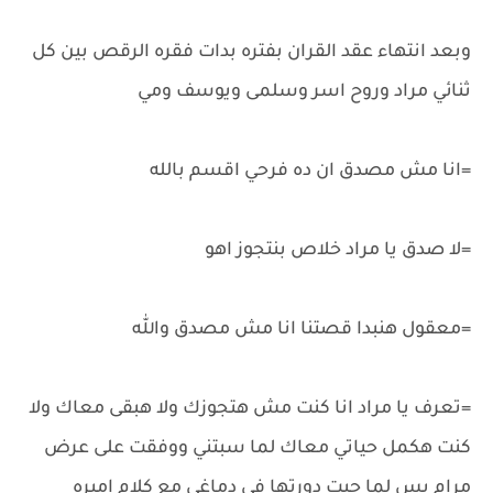
وبعد انتهاء عقد القران بفتره بدات فقره الرقص بين كل
ثنائي مراد وروح اسر وسلمى ويوسف ومي
=انا مش مصدق ان ده فرحي اقسم بالله
=لا صدق يا مراد خلاص بنتجوز اهو
=معقول هنبدا قصتنا انا مش مصدق والله
=تعرف يا مراد انا كنت مش هتجوزك ولا هبقى معاك ولا
كنت هكمل حياتي معاك لما سبتني ووفقت على عرض
مرام بس لما جيت دورتها في دماغي مع كلام اميره