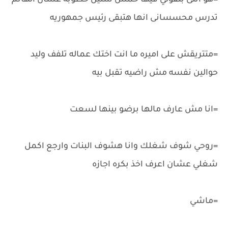
=هو انتى بتقولي فيها خمس سنين خطوبه عشان الهانم
تدرس محسسانى انها هتبقى رئيس جمهوريه
=متتريقش على اميره ما انت اختك عماله تلفف وليد
حوالين نفسه مش راضيه تقبل بيه
=انا مش عارف مالها برضو بينها لسعت
=روحي شوف شغلك وانا هشوف البنات وارجع اكمل
شغلي عشان اعرف اخذ بكره اجازه
=ماشي