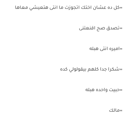
=كل ده عشان اختك اتجوزت ما انتى هتعيشي معاها
=تصدق صح اقنعتنى
=اميره انتى هبله
=شكرا جدا كلهم بيقولولي كده
=حبيت واحده هبله
=مالك