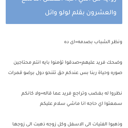
والعشرون بقلم لولو وائل
ونظر الشباب بصدمه=اى ده
وضحك فريد عليهم=صدقوا تؤمنوا بايه انتم محتاجين
صوره وحياة ربنا بس عندكم حق تتنحو دول برضو قمرات
نظروا له بغضب وتراجع فريد عما قاله=ولا كانكم
سمعتوا اي حاجه انا ماشي سلام عليكم
وذهبوا الفتيات الى الاسفل وكل زوجه ذهبت الى زوجها