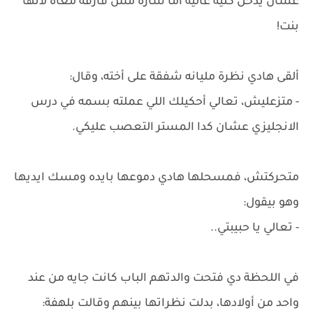
عشان يدخل كليه عاليه أما سارة مش فارقه معاه لأنها
بنت!
ألقى هادي نظرة مليانه شفقة على أخته، وقال:
- متزعليش، تعالي أحكيلك اللي عملته بسمه في درس
الانجليزي عشان كدا المستر التعصب عليكي.
متحركتش، فمسحلها هادي دموعها بايده ومسك ايديها
وهو بيقول:
- تعالي يا حبيبتي..
في اللحظة دي فتحت والدتهم الباب كانت جايه من عند
واحد من أولادها، بدلت نظراتها بينهم وقالت بلهفة: