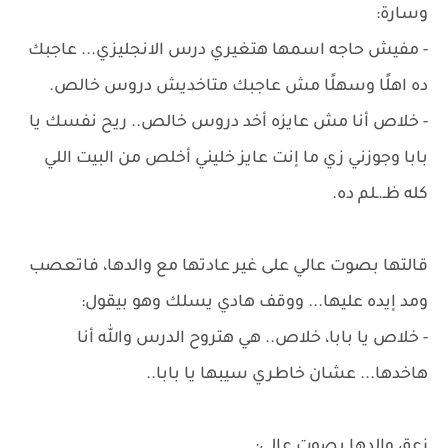
وسارة:
- مفيش حاجه اسمها هتغيري درس الانجليزي... عاجبك
ده اهلًا وسهلًا مش عاجبك متاخديش دروس خالص.
- خلاص أنا مش عايزه أخد دروس خالص.. ريح نفسك يا
بابا وجوزني زي ما إنت عايز خليني أخلص من البيت اللي
كله ظـ.ـلم ده.
قالتها بصوت عالي على غير عادتها مع والدها، فاتعصب
ومد إيده عليها... ووقف هادي يسلك وهو بيقول:
- خلاص يا بابا، خلاص.. هي هتروح الدرس والله أنا
هاخدها... عشان خاطري سيبها يا بابا..
زعق والدها بصوت عالي: