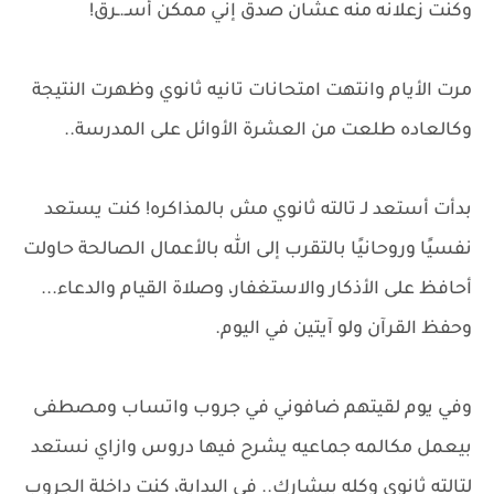
وكنت زعلانه منه عشان صدق إني ممكن أسـ.ـرق!
مرت الأيام وانتهت امتحانات تانيه ثانوي وظهرت النتيجة
وكالعاده طلعت من العشرة الأوائل على المدرسة..
بدأت أستعد لـ تالته ثانوي مش بالمذاكره! كنت يستعد
نفسيًا وروحانيًا بالتقرب إلى الله بالأعمال الصالحة حاولت
أحافظ على الأذكار والاستغفار، وصلاة القيام والدعاء...
وحفظ القرآن ولو آيتين في اليوم.
وفي يوم لقيتهم ضافوني في جروب واتساب ومصطفى
بيعمل مكالمه جماعيه يشرح فيها دروس وازاي نستعد
لتالته ثانوي وكله بيشارك.. في البداية، كنت داخلة الجروب