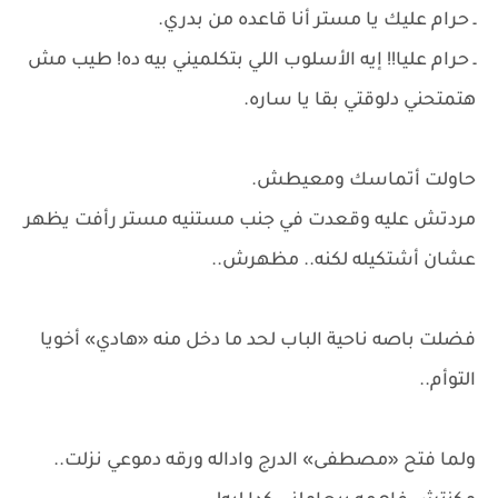
ـ حرام عليك يا مستر أنا قاعده من بدري.
ـ حرام عليا!! إيه الأسلوب اللي بتكلميني بيه ده! طيب مش
هتمتحني دلوقتي بقا يا ساره.
حاولت أتماسك ومعيطش.
مردتش عليه وقعدت في جنب مستنيه مستر رأفت يظهر
عشان أشتكيله لكنه.. مظهرش..
فضلت باصه ناحية الباب لحد ما دخل منه «هادي» أخويا
التوأم..
ولما فتح «مصطفى» الدرج واداله ورقه دموعي نزلت..