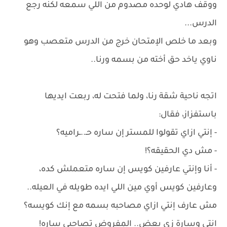
ووقف هادي لوحده مصدوم من اللي سمعه لكنه رجع
الدرس...
وبعد ما خلص الإمتحان خرج من الدرس متعصب وهو
ناوي ياخد حق أخته من بسمه ورنا..
اتجه ناحية شقة رنا، ولما فتحت له، ربعت ايديها
باستفزاز، فقال:
- إنتي ازاي تقولوا للمستر إن ساره حـ..ـراميه؟
- مش دي الحقيقه؟!
- أنا وإنتي عارفين كويس إن ساره متعملش كده،
وعارفين كويس أوي مين اللي ايده طويله في العيله..
مش عارف إنتي ازاي مصاحبه بسمه مع إنك كويسه؟
انتي وسارة زي بعض.. المفروض تصاحبي ساره!