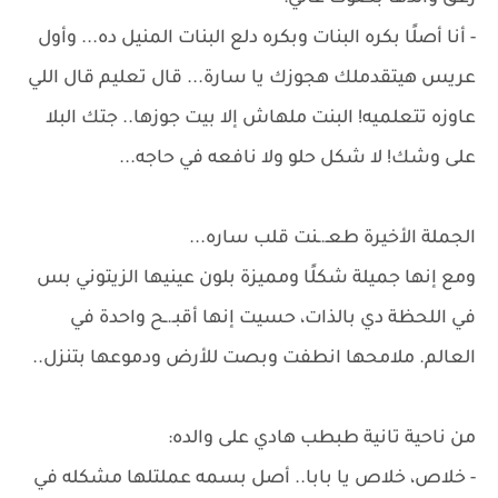
- أنا أصلًا بكره البنات وبكره دلع البنات المنيل ده... وأول
عريس هيتقدملك هجوزك يا سارة... قال تعليم قال اللي
عاوزه تتعلميه! البنت ملهاش إلا بيت جوزها.. جتك البلا
على وشك! لا شكل حلو ولا نافعه في حاجه...
الجملة الأخيرة طعـ.ـنت قلب ساره...
ومع إنها جميلة شكلًا ومميزة بلون عينيها الزيتوني بس
في اللحظة دي بالذات، حسيت إنها أقبـ.ـح واحدة في
العالم. ملامحها انطفت وبصت للأرض ودموعها بتنزل..
من ناحية تانية طبطب هادي على والده:
- خلاص، خلاص يا بابا.. أصل بسمه عملتلها مشكله في