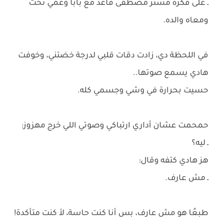
ـ على فكره مستر مصطفى قاعد مع بابا وعمي تحت
ومعاه والده.
في اللحظة دي، زادت دقات قلبي لدرجة خضتني، وخوفت
هادي يسمع صوتها..
حسيت بحرارة في وشي وجسمي كله.
حمحمت عشان أداري ارتباكي وصوتي اللي خرج مهزوز:
ـ ليه؟
هز هادي كتفه وقال:
ـ مش عارف.
طبعًا هو مش عارف، بس أنا كنت حاسة، لأ كنت متأكدة!