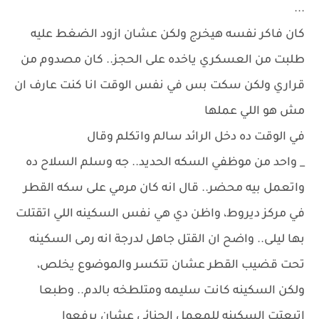
...
كان فاكر نفسه هيخرج ولكن عشان ازود الضغط عليه
طلبت من العسكري ياخده على الحجز.. كان مصدوم من
قراري ولكن سكت بس في نفس الوقت انا كنت عارف ان
مش هو اللي عملها
في الوقت ده دخل الرائد سالم واتكلم وقال
_ واحد من موظفي السكه الحديد.. جه وسلم السلاح ده
واتعمل بيه محضر.. قال انه كان مرمي على سكه القطر
في مركز ديروط، واظن دي هي نفس السكينه اللي اتقتلت
بها ليلى.. واضح ان القتل جاهل لدرجة انه رمى السكينه
تحت قضيب القطر عشان تتكسر والموضوع يخلص،
ولكن السكينه كانت سليمه ومتلطخه بالدم.. وطبعا
اتبعتت السكينه للمعمل الجنائي عشان يرفعوا