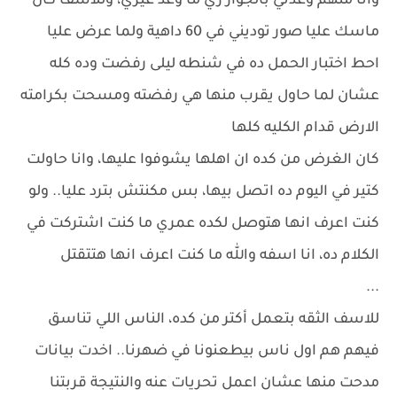
وانا منهم وعدني بالجواز زي ما وعد غيري، وللاسف كان
ماسك عليا صور توديني في 60 داهية ولما عرض عليا
احط اختبار الحمل ده في شنطه ليلى رفضت وده كله
عشان لما حاول يقرب منها هي رفضته ومسحت بكرامته
الارض قدام الكليه كلها
كان الغرض من كده ان اهلها يشوفوا عليها، وانا حاولت
كتير في اليوم ده اتصل بيها، بس مكنتش بترد عليا.. ولو
كنت اعرف انها هتوصل لكده عمري ما كنت اشتركت في
الكلام ده، انا اسفه والله ما كنت اعرف انها هتتقتل
...
للاسف الثقه بتعمل أكتر من كده، الناس اللي تناسق
فيهم هم اول ناس بيطعنونا في ضهرنا.. اخدت بيانات
مدحت منها عشان اعمل تحريات عنه والنتيجة قربتنا