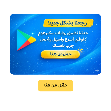
حمّل من هنا