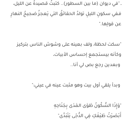
ـ "في ديوان (ما بين السطور).. كتبتُ قصيدةً عن الليل،
فـفي سكونِ الليلِ تولدُ الحقائقُ التي يَعجزُ ضجيجُ النهارِ
عن قولِها."
"سكت لحظة، ولف بعينه على وشوش الناس بتركيز
وكأنه بيستجمع إحساس الأبيات،
وبعدين رجع بص لي أنا..
وبدأ يلقي أول بيت وهو مثبت عينه في عيني:"
"وَإِذَا السُّكُونُ طَوَى المَدَى بِجَنَاحِهِ
أَبْصَرْتُ طَيْفَكِ فِي الدُّجَى يَتَبَدَّى"