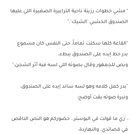
" مشي خطوات رزينة ناحية الترابيزة الصغيرة اللي عليها
الصندوق الخشبي 'الشيك'."
"القاعة كلها سكتت تماماً، حتى النفس كان مسموع
بدر حط إيده على الصندوق ببطء،
وبص للجمهور وقال بصوته اللي لسه فيه أثر الشجن:"
"بدر كمل كلامه وهو لسه ساند إيده على الصندوق،
ونبرة صوته بقت أوضح:
ـ 'زي ما قولت في البوستر.. حضوركم هو النص الناقص
في قصائدي. والنهاردة،