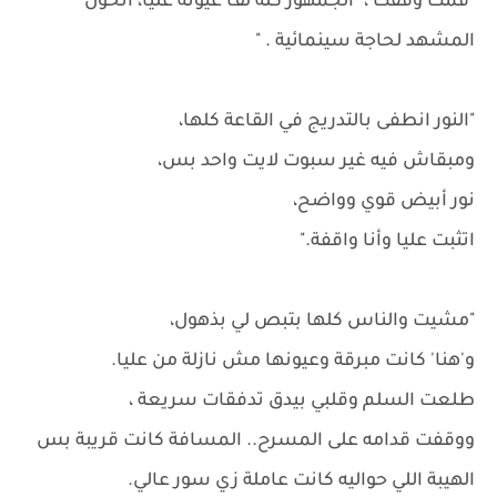
"قمت وقفت ، "الجمهور كله لف عيونه عليا، اتحول
المشهد لحاجة سينمائية . "
"النور انطفى بالتدريج في القاعة كلها،
ومبقاش فيه غير سبوت لايت واحد بس،
نور أبيض قوي وواضح،
اتثبت عليا وأنا واقفة."
"مشيت والناس كلها بتبص لي بذهول،
و'هنا' كانت مبرقة وعيونها مش نازلة من عليا.
طلعت السلم وقلبي بيدق تدفقات سريعة ،
ووقفت قدامه على المسرح.. المسافة كانت قريبة بس
الهيبة اللي حواليه كانت عاملة زي سور عالي.