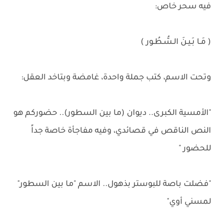
فيه سحر خاص:
( مَـا بَـيـنَ الـسُّـطُـور )
وتحت الاسم، كتب جملة واحدة، غامضة وبتاخد العقل:
"الأمسية الكبرى.. ديوان (ما بين السطور).. حضوركم هو
النص الناقص في قصائدي، وفيه مفاجأة خاصة جداً
للحضور "
"فضلت باصة للبوستر بذهول.. الاسم "ما بين السطور"
لمسني أوي"