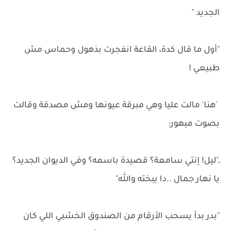
الجديد "
"أول ما قال كدة، القاعة انفجرت بذهول وحماس مش
طبيعي !
'هنا' مالت عليا وهي مبرقة عيونها ومش مصدقة وقالت
بصوت مبهور:
ـ"ليل! إنتي سامعة؟ قصيدة باسمه؟ وفي الديوان الجديد؟
يا نهار جمال ..دا يبخته والله"
"بدر بدأ يسحب الأرقام من الصندوق الخشبي اللي كان