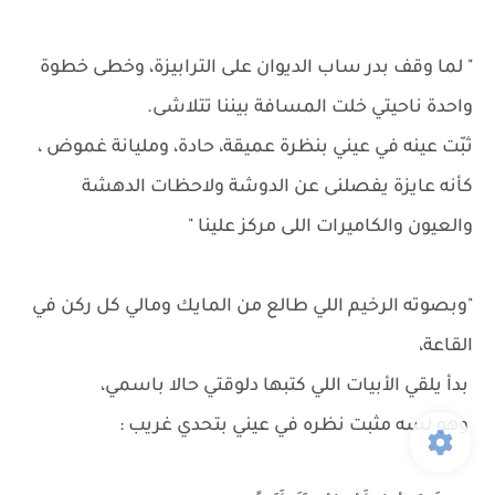
" لما وقف بدر ساب الديوان على الترابيزة، وخطى خطوة
واحدة ناحيتي خلت المسافة بيننا تتلاشى.
ثبّت عينه في عيني بنظرة عميقة، حادة، ومليانة غموض ،
كأنه عايزة يفصلنى عن الدوشة ولاحظات الدهشة
والعيون والكاميرات اللى مركز علينا "
"وبصوته الرخيم اللي طالع من المايك ومالي كل ركن في
القاعة،
بدأ يلقي الأبيات اللي كتبها دلوقتي حالا باسمي،
وهو لسه مثبت نظره في عيني بتحدي غريب :