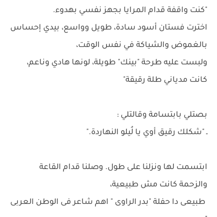
"كنت واقفة قدام المرايا بجهز نفسي بهدوء.
اخترت فستان أسود سادة، طويل وواسع، بيدي إحساس
بالغموض والشياكة في نفس الوقت،
ولبست عليه طرحة "بينك" طويلة، لونها هادي وناعم،
كانت مدياني طلة رقيقة"
بصتلي بابتسامة وقالتلي :
ـ "شكلك رقيق أوي يا لُيلو النهاردة."
ابتسمت لها ونزلنا على طول. وصلنا قدام القاعة
والزحمة كانت مش طبيعية،
طبيعى دا حفلة "بدر الراوى " اهم شاعر فى الوطن العربى