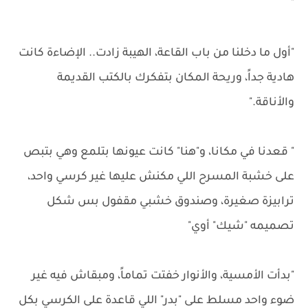
"
"أول ما دخلنا من باب القاعة، الهيبة زادت.. الإضاءة كانت
هادية جداً، وريحة المكان بتفكرك بالكتب القديمة
والأناقة."
" قعدنا في مكانا، و"هنا" كانت عيونها بتلمع وهي بتبص
على خشبة المسرح اللي مكنش عليها غير كرسي واحد،
ترابيزة صغيرة، وصندوق خشبي مقفول بس شكل
تصميمه "شيك" أوي"
"بدأت الأمسية، والأنوار خفتت تماماً، ومبقاش فيه غير
ضوء واحد مسلط على "بدر" اللي قاعدة على الكرسي بكل