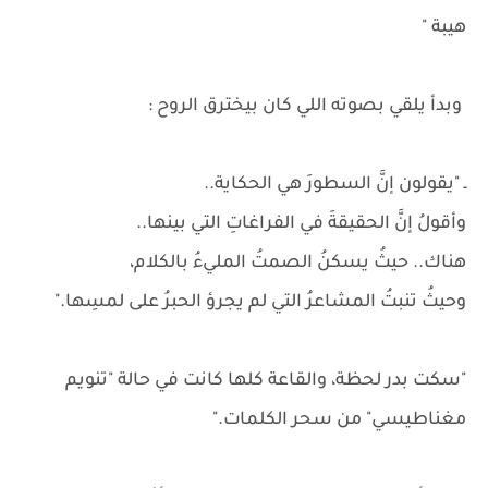
هيبة "
وبدأ يلقي بصوته اللي كان بيخترق الروح :
ـ "يقولون إنَّ السطورَ هي الحكاية..
وأقولُ إنَّ الحقيقةَ في الفراغاتِ التي بينها..
هناك.. حيثُ يسكنُ الصمتُ المليءُ بالكلام،
وحيثُ تنبتُ المشاعرُ التي لم يجرؤ الحبرُ على لمسِها."
"سكت بدر لحظة، والقاعة كلها كانت في حالة "تنويم
مغناطيسي" من سحر الكلمات."