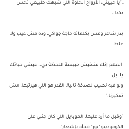
ـ "يا حبيبتي، الأرواح الحلوة اللي شبهك طبيعي تحس
بكدا..
بدر شاعر ومس بكلماته حاجة جواكي، وده مش عيب ولا
غلط.
المهم إنك متبقيش حبيسة اللحظة دي.. عيشي حياتك
يا ليل،
ولو فيه نصيب لصدفة تانية، القدر هو اللي هيرتبها، مش
تفكيرنا."
"وقبل ما أرد عليها، الموبايل اللي كان جنبي على
الكومودينو "نور" فجأة بإشعار".