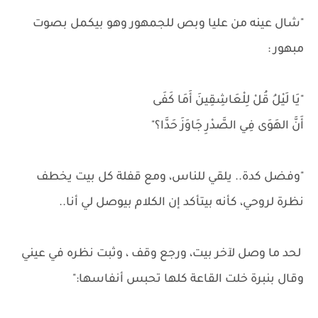
"شال عينه من عليا وبص للجمهور وهو بيكمل بصوت
مبهور :
"يَا لَيْلُ قُلْ لِلْعَاشِقِينَ أَمَا كَفَى
أَنَّ الهَوَى فِي الصَّدْرِ جَاوَزَ حَدَّا؟"
"وفضل كدة.. يلقي للناس، ومع قفلة كل بيت يخطف
نظرة لروحي، كأنه بيتأكد إن الكلام بيوصل لي أنا..
لحد ما وصل لآخر بيت، ورجع وقف ، وثبت نظره في عيني
وقال بنبرة خلت القاعة كلها تحبس أنفاسها:"