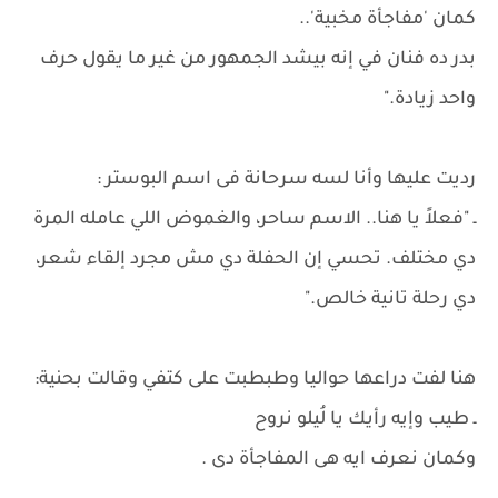
كمان 'مفاجأة مخبية'..
بدر ده فنان في إنه بيشد الجمهور من غير ما يقول حرف
واحد زيادة."
رديت عليها وأنا لسه سرحانة فى اسم البوستر :
ـ "فعلاً يا هنا.. الاسم ساحر، والغموض اللي عامله المرة
دي مختلف. تحسي إن الحفلة دي مش مجرد إلقاء شعر،
دي رحلة تانية خالص."
هنا لفت دراعها حواليا وطبطبت على كتفي وقالت بحنية:
ـ طيب وإيه رأيك يا لُيلو نروح
وكمان نعرف ايه هى المفاجأة دى .