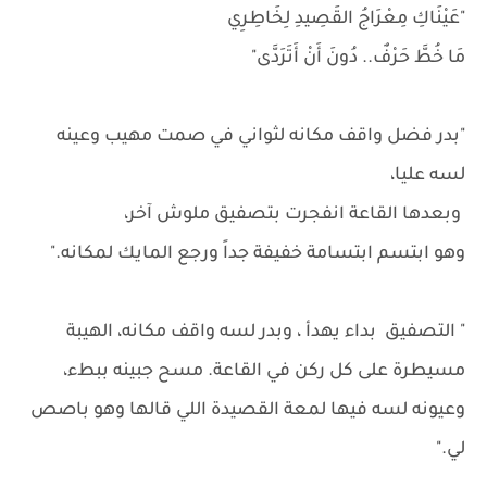
"عَيْنَاكِ مِعْرَاجُ القَصِيدِ لِخَاطِرِي
مَا خُطَّ حَرْفٌ.. دُونَ أَنْ أَتَرَدَّى"
"بدر فضل واقف مكانه لثواني في صمت مهيب وعينه
لسه عليا،
وبعدها القاعة انفجرت بتصفيق ملوش آخر،
وهو ابتسم ابتسامة خفيفة جداً ورجع المايك لمكانه."
" التصفيق بداء يهدأ ، وبدر لسه واقف مكانه، الهيبة
مسيطرة على كل ركن في القاعة. مسح جبينه ببطء،
وعيونه لسه فيها لمعة القصيدة اللي قالها وهو باصص
لي."