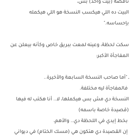
ناقصة (بيت واحد) بس،
البيت ده اللي هيكسب النسخة هو اللي هيكمله
بإحساسه."
سكت لحظة، وعينه لمعت ببريق خاص وكأنه بيعلن عن
المفاجأة الأكبر:
ـ "أما صاحب النسخة السابعة والأخيرة..
فالمفاجأة ليه مختلفة.
النسخة دي مش بس هيكملها، لا.. أنا هكتب له فيها
(قصيدة خاصة باسمه)
بخط إيدي في اللحظة دي.. والأهم،
إن القصيدة دي هتكون هي (مسك الختام) في ديواني