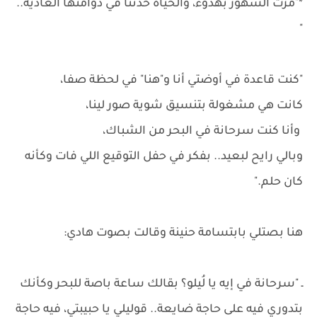
*"مرت الشهور بهدوء، والحياة خدتنا في دوامتها العادية..
"
"كنت قاعدة في أوضتي أنا و"هنا" في لحظة صفا،
كانت هي مشغولة بتنسيق شوية صور لينا،
وأنا كنت سرحانة في البحر من الشباك،
وبالي رايح لبعيد.. بفكر في حفل التوقيع اللي فات وكأنه
كان حلم."
هنا بصتلي بابتسامة حنينة وقالت بصوت هادي:
ـ "سرحانة في إيه يا لُيلو؟ بقالك ساعة باصة للبحر وكأنك
بتدوري فيه على حاجة ضايعة.. قوليلي يا حبيبتي، فيه حاجة