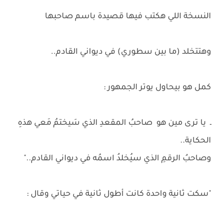
النسخة اللي هكتب فيها قصيدة باسم صاحبها
وهتتخلد (ما بين سطوري) في ديواني القادم..
كمل هو بيحاول يوتر الجمهور :
ـ يا ترى مين هو صاحبُ المقعدِ الذي سَيختمُ مَعي هذهِ
الحكاية..
وصاحبُ الرقمِ الذي سيُخلدُ اسمُه في ديواني القادم.."
"سكت ثانية واحدة كانت أطول ثانية في حياتي وقال :