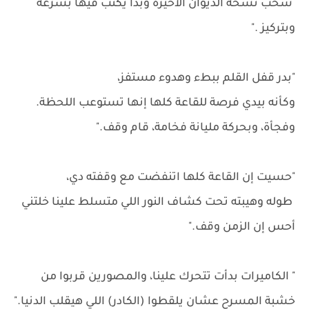
سحب نسخة الديوان الأخيرة وبدأ يكتب فيها بسرعة
وبتركيز ."
"بدر قفل القلم ببطء وهدوء مستفز،
وكأنه بيدي فرصة للقاعة كلها إنها تستوعب اللحظة.
وفجأة، وبحركة مليانة فخامة، قام وقف."
"حسيت إن القاعة كلها اتنفضت مع وقفته دي،
طوله وهيبته تحت كشاف النور اللي متسلط علينا خلتني
أحس إن الزمن وقف."
" الكاميرات بدأت تتحرك علينا، والمصورين قربوا من
خشبة المسرح عشان يلقطوا (الكادر) اللي هيقلب الدنيا."