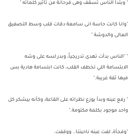
" وبتدأ الناس تسقف وهى فرحانة من تأثير كلماته "
"وانا كانت حاسة انى سامعة دقات قلب وسط التصفيق
العالى والدوشة "
" "الناس بدأت تهدى تدريجياً، وبدر لسه على وشه
الابتسامة اللي تخطف القلب، كانت ابتسامة هادية بس
فيها ثقة غريبة."
" رفع عينه وبدأ يوزع نظراته على القاعة، وكأنه بيشكر كل
واحد موجود بكلمة مكتومة."
"وفجأة، لفت عينه ناحيتنا.. ووقفت.