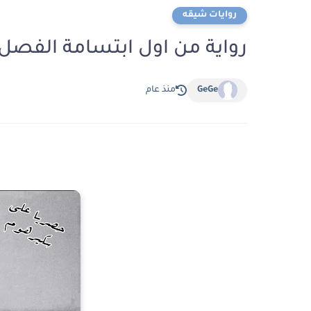
روايات شيقه
رواية من اول ابتسامة الفصل الثاني 2 بقلم 
GeGe
منذ عام