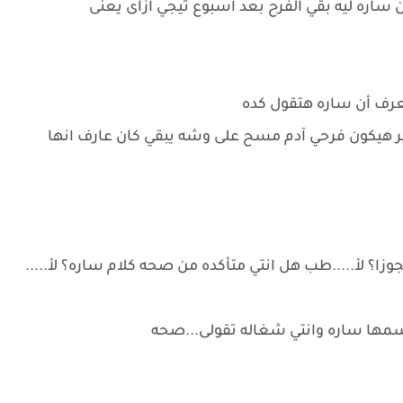
 ساره ليه بقي الفرح بعد اسبوع تيجي ازاى يعنى
عرف أن ساره هتقول كده
ر هيكون فرحي آدم مسح على وشه يبقي كان عارف انها
جوزا؟ لأ.....طب هل انتي متأكده من صحه كلام ساره؟ لأ.....
اسمها ساره وانتي شغاله تقولى...صحه