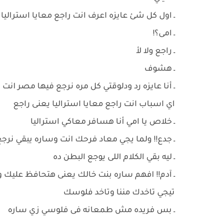
ـ اول كل شئ عايزه اعرف انت راجع معايا استراليا و
ـ امى؟!
ـ راجع ولا لأ
ـ هشوف
ـ أنا عايزه رد ودلوقتي كل مره نرجع فيها مصر ا
اي اسباب انت راجع معايا استراليا يعنى راجع
ـ خلاص يا امي أنا هسافر معاكي استراليا
ـ جدع!! ولما يجي معاد فرحك انت وساره يبقي نرج
ـ ليه بقي الكلام اللى يوجع البطن ده
ـ آدم!! افهم ساره بنت خالك يعنى هتحافظ عليك 
تيجي تاخدك مننا وتاخد فلوسك
ـ بس فريده مش طمعانه فى فلوسي زي ساره