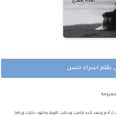
ني بقلم اسراء حسن
 معزومة
ِـ آدم وبعد كده قامت ودخلت الفيلا وخلود دخلت وراها