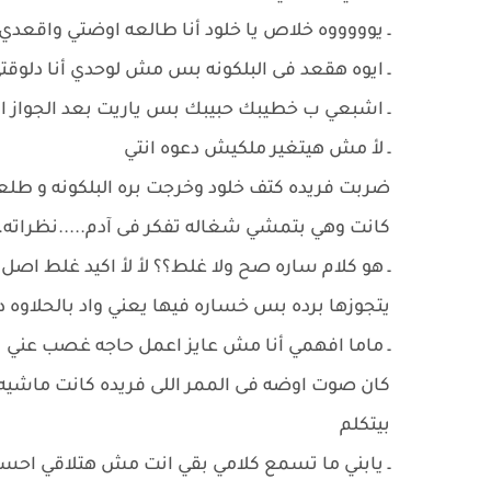
ـ يوووووه خلاص يا خلود أنا طالعه اوضتي واقعدي
ـ ايوه هقعد فى البلكونه بس مش لوحدي أنا دلو
ـ اشبعي ب خطيبك حبيبك بس ياريت بعد الجواز ا
ـ لأ مش هيتغير ملكيش دعوه انتي
ضربت فريده كتف خلود وخرجت بره البلكونه و ط
كانت وهي بتمشي شغاله تفكر فى آدم.....نظراته...
ـ هو كلام ساره صح ولا غلط؟؟ لأ لأ اكيد غلط اصل لي
يتجوزها برده بس خساره فيها يعني واد بالحلاوه دي
ـ ماما افهمي أنا مش عايز اعمل حاجه غصب عني
كان صوت اوضه فى الممر اللى فريده كانت ماشيه 
بيتكلم
ـ يابني ما تسمع كلامي بقي انت مش هتلاقي اح