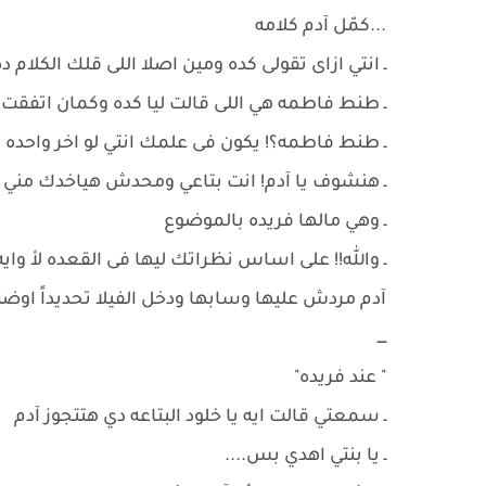
...كمّل آدم كلامه
ـ انتي ازاى تقولى كده ومين اصلا اللى قلك الكلام د
ـ طنط فاطمه هي اللى قالت ليا كده وكمان اتفقت 
ـ طنط فاطمه؟! يكون فى علمك انتي لو اخر واح
ـ هنشوف يا آدم! انت بتاعي ومحدش هياخدك مني و
ـ وهي مالها فريده بالموضوع
ـ والله!! على اساس نظراتك ليها فى القعده لأ واي
آدم مردش عليها وسابها ودخل الفيلا تحديداً اوضه
ــــ
" عند فريده"
ـ سمعتي قالت ايه يا خلود البتاعه دي هتتجوز آدم
ـ يا بنتي اهدي بس....