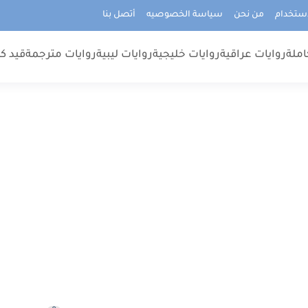
استخدام
من نحن
سياسة الخصوصيه
أتصل بنا
املة
روايات عراقية
روايات خليجية
روايات ليبية
روايات مترجمة
قيد كت