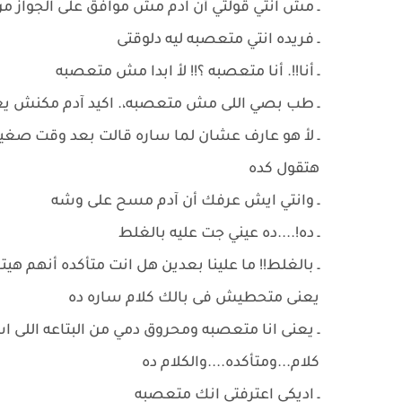
ـ مش انتي قولتي أن آدم مش موافق على الجواز من
ـ فريده انتي متعصبه ليه دلوقتى
ـ أنا!!. أنا متعصبه ؟!! لأ ابدا مش متعصبه
ـ طب بصي اللى مش متعصبه،. اكيد آدم مكنش ي
ـ لأ هو عارف عشان لما ساره قالت بعد وقت صغي
هتقول كده
ـ وانتي ايش عرفك أن آدم مسح على وشه
ـ ده!....ده عيني جت عليه بالغلط
ـ بالغلط!! ما علينا بعدين هل انت متأكده أنهم هيت
يعنى متحطيش فى بالك كلام ساره ده
ـ يعنى انا متعصبه ومحروق دمي من البتاعه اللى 
كلام...ومتأكده....والكلام ده
ـ اديكي اعترفتي انك متعصبه