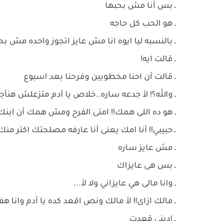
ـ بس أنا مش بحبها
ـ هو الحب كل حاجه
ـ بالنسبه ليا ايوه انا مش عايز اتجوز واحده مش بح
ـ قالت ايه!
ـ قالت أن احنا مخطوبين وفرحنا بعد اسبوع
ـ والله؟! لأ جدعه ساره..خلاص يا آدم متزعلش ه
ـ هو ده اللى همك!! امتى الفرح ومش همك أن ابنك
ـ حبيبي!! أنا امك يعنى أنا عارفه مصلحتك اكتر 
ـ مش عايز ساره
ـ بس هى عايزاك
ـ وانا مالى هي عايزاني ولا لأ...
ـ مالك ازاى!! لأ مالك ونص اقعد كده يا آدم وانا
ـ اديني قعدت