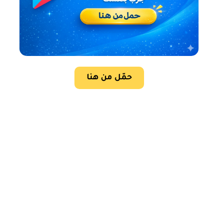
حمّل من هنا