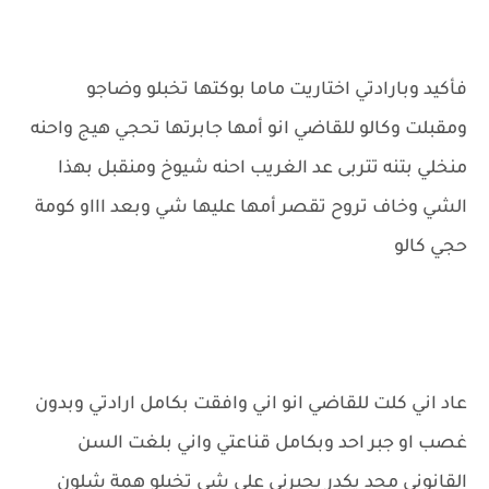
فأكيد وبارادتي اختاريت ماما بوكتها تخبلو وضاجو
ومقبلت وكالو للقاضي انو أمها جابرتها تحجي هيج واحنه
منخلي بتنه تتربى عد الغريب احنه شيوخ ومنقبل بهذا
الشي وخاف تروح تقصر أمها عليها شي وبعد اااو كومة
حجي كالو
عاد اني كلت للقاضي انو اني وافقت بكامل ارادتي وبدون
غصب او جبر احد وبكامل قناعتي واني بلغت السن
القانوني محد يكدر يجبرني على شي تخبلو همة شلون