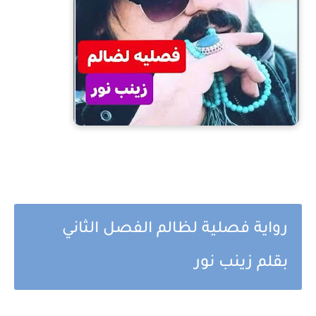
رواية فصلية لظالم الفصل الثاني
بقلم زينب نور