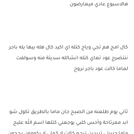
هالاسبوع عادي ميعارضون
كال امج هم تجي وياج كتله اي اكيد كال هله بيها يله باجر
ننتضرج عود تعاي كتله انشالله سديتة منه وسولفت
لماما كالت عود باجر نروح
ثاني يوم طلعنه من الصبح جان ماما بالطريق تكول شو
ابد ممرتاحة وأحس كلبي يوجعني كتلها اسم الله عليج
ماما حبيبتي تريدين نرجع كالت لا كملي لا يكومون يحجون