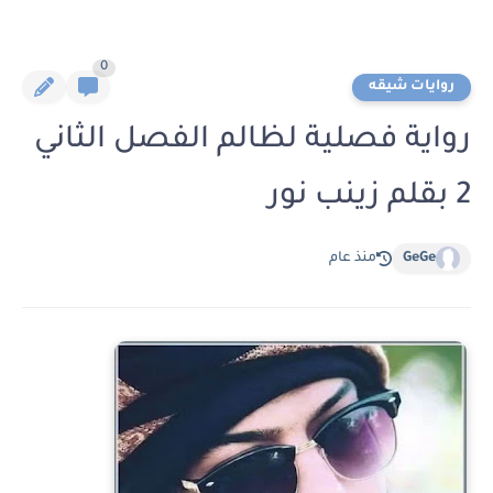
0
روايات شيقه
رواية فصلية لظالم الفصل الثاني
2 بقلم زينب نور
GeGe
منذ عام