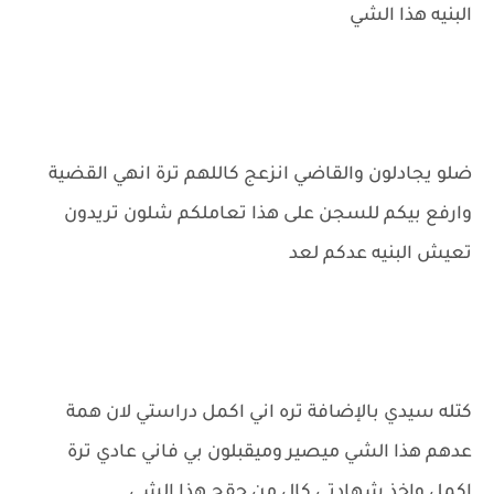
البنيه هذا الشي
ضلو يجادلون والقاضي انزعج كاللهم ترة انهي القضية
وارفع بيكم للسجن على هذا تعاملكم شلون تريدون
تعيش البنيه عدكم لعد
كتله سيدي بالإضافة تره اني اكمل دراستي لان همة
عدهم هذا الشي ميصير وميقبلون بي فاني عادي ترة
اكمل واخذ شهادتي كال من حقج هذا الشي