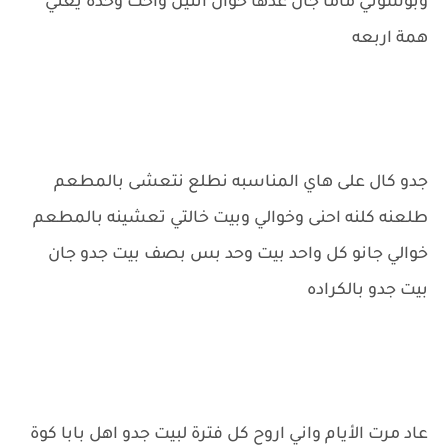
وبوسوني ماما جان عدها خوان اثنين واخت وحدة يعني
همة اربعه
جدو كال على هاي المناسبه نطلع نتعشى بالمطعم
طلعنه كلنه احنى وخوالي وبيت خالتي تعشينه بالمطعم
خوالي جانو كل واحد بيت وحد بس بصف بيت جدو جان
بيت جدو بالكراده
عاد مرت الأيام واني اروح كل فترة لبيت جدو اهل بابا كوة