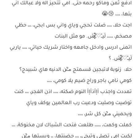
ادفع ثمن وماكو رحمه حتى. امي تتحيز اله ولا عبالك اني
بتها، ،،،، 😢😭
اجت حلا، ،،،، ضلت تحجي وياي واني بس ابجي، ،،، حظي
مصخم، ،،،،، لَيــِْ♡̷̴̬̩̃̊ـِْش. مو مثل البنات
اتمنى ادرس وادخل جامعه واختار شريك حياتي، ،،،، ياربي
لَيــِْ♡̷̴̬̩̃̊ـِْش. ؟
حلا: زنوبة لاتبجين قسمتج م̷ـــِْن الدنيه هاي شبيدج؟
كومي نامي باجر وراج ضيم يلا كومي، ،،،،
تمددت واجذب أإأذأإأ النوم ضكته، ،،،، اذن الفجر، ،،، كنت
توضيت وصليت ودعيت رب العالمين يوكف وياي
ويحميني م̷ـــِْن كل شر، ،،،،
كملت وكمت، ،،،،، طلعت فتحت الشباك لان مخنوكة، ،،،
لكيت امي تصلي وتبجي، ،،، حضنتها، ،، وبستها م̷ـــِْن