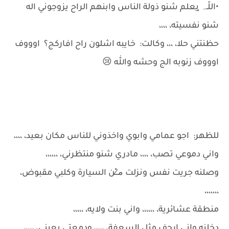
•اللّـہ̣̥ يعلم شنو ذولة الناس وابنهم الراح يزوجوني اله
شنو نفسيته، ،،،،
حظنتني حلا، ،،، وكالت: خايبه اشلون راح افاركج؟ اوووف
اوووف زنوبه الج وحشه والله 😢
للظهر: اجو عمامي وابوي واخذوني للناس مكان بعيد، ،،،،
واني دموعي تصب، ،،،، مادري شنو منتظرني، ،،،،،،
وصلنه جريت نفس ونزلت م̷ـــِْن السيارة وكلبي مقبوض،
،،،،،،،
منطقة عشائرية، ،،،،،، واني بنت ولايه، ،،،،،
دخلنه واني ارجف مثل السعفة، ،،،،، ودمعتي بعيني، ،،،،،