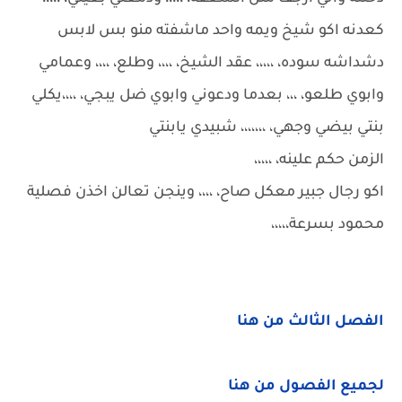
كعدنه اكو شيخ ويمه واحد ماشفته منو بس لابس
دشداشه سوده، ،،،،، عقد الشيخ، ،،،، وطلع، ،،،، وعمامي
وابوي طلعو، ،،، بعدما ودعوني وابوي ضل يبجي، ،،،،يكلي
بنتي بيضي وجهي، ،،،،،،، شبيدي يابنتي
الزمن حكم علينه، ،،،،،
اكو رجال جبير معكل صاح، ،،،، وينجن تعالن اخذن فصلية
محمود بسرعة،،،،،
الفصل الثالث من هنا
لجميع الفصول من هنا