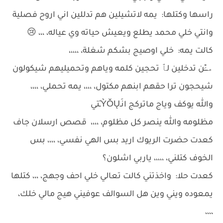
راسها وكتلها: يمه لاتشيلين هم تدللين اني اروح فصلية
وانتي خلي محمد يطلع ويعيش حياته وي عياله، ،،، 😢
كالت يمه: خلي اوصيج بشكم شغلة، ،،،،،
م̷ـــِْن تدخلين لٱ تحجين كلمه وياهم وتحميليهم شيكولون
شيحجون ترا حقهم ابنهم مكتول، ،،،، يمه تحملي، ،،،،
والله يوكف وياج ماتركج انَـỲǑŲـْتي
مظلومه والله ينصر كل مظلوم، ،،،، قصص ارسلان جاف
كعدت حضرت الريوك اريد بس الهي نفسي، ،،،، بس
الخوف كتلني، ،،،،، ياربي اشلون؟
كعدت حلا: واخذتني كالت تعالي خلي احف وجهج، ،،، كتلها
يمعوده ويني وين هل السوالف عوفيني هيج مالي خلك،
،،،،