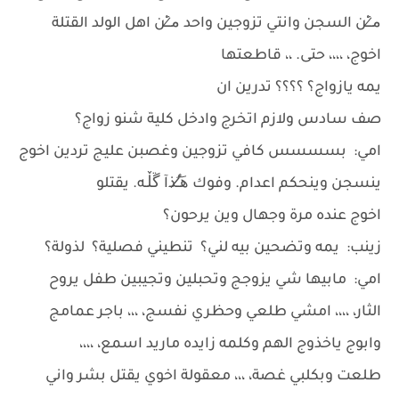
م̷ـــِْن السجن وانتي تزوجين واحد م̷ـــِْن اهل الولد القتلة
اخوج، ،،،، حتى. ،، قاطعتها
يمه يازواج؟ ؟؟؟؟ تدرين ان
صف سادس ولازم اتخرج وادخل كلية شنو زواج؟
امي: بسسسس كافي تزوجين وغصبن عليج تردين اخوج
ينسجن وينحكم اعدام. وفوك ه̷̷َـَْـُذآ ڱڵـه. يقتلو
اخوج عنده مرة وجهال وين يرحون؟
زينب: يمه وتضحين بيه لني؟ تنطيني فصلية؟ لذولة؟
امي: مابيها شي يزوجج وتحبلين وتجيبين طفل يروح
الثار، ،،،، امشي طلعي وحظري نفسج، ،،، باجر عمامج
وابوج ياخذوج الهم وكلمه زايده ماريد اسمع، ،،،،
طلعت وبكلبي غصة، ،،، معقولة اخوي يقتل بشر واني