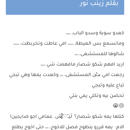
بقلم زينب نور
كعدو سوية وسدو الباب، ،،،،
ومانسمع بس العيطة، ،،،،، امي عاطت وتخربطت، ،،،،،
شالوها للمستشغى، ،،،
اريد افهم شكو شصار مافهمت شي ،،،،
رجعت امي م̷ـــِْن المستشفى، ،،، وكعدت يمها وهي تبجي
تباع عليه وتبجي
تحضن بيه وتكلي يمي بنتي
😢😭
كتلها يمه شكو شصار؟ لَيــِْ♡̷̴̬̩̃̊ـِْش. عمامي اجو ضايجين!
الام: يمه قررو ينطوج فصل للاخوج، ،،، حتى اخوج يطلع