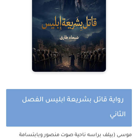
رواية قاتل بشريعة ابليس الفصل
الثاني
موسى (بيلف براسه ناحية صوت منصور وبابتسامة