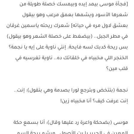
[فجأة موسى بيمد إيده وبيمسك خصلة طويلة من
شعرها الأسود ويشمها بعمق مرعب وهو بيقول
بعشق لاول مره في حياته] شعرك ريحته ياسمين غرقان
في مطر الجبل.. (بيضغط على خصلة الشعر وهو بيقول)
بس ريحة كدبك لسه فايحة. إنتي ناوية على إيه يا نجمة؟
الخنجر اللي مخبياه في خلقاتك ده.. ناوية تغرسيه في
قلب مين؟
نجمة (بتتخض وبترجع لورا بصدمة وهي بتقول): إنت..
إنت عرفت كيف؟ أنا مخبياه زين!
موسى (بضحكة واعرة رد عليها وقال): أنا بـسمع حكة
المعدن في الحرير يا بت الأصول.. وبشم ريحة السم