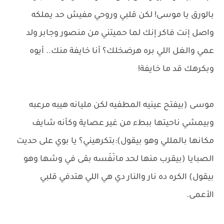
بالورق يا موسى! لكن قلبي وروحي مفيش حد يملكه
واصل إنت فاكر إنك لما حميتني من منصور وجابر ولد
عمي والغل اللي بره هرضخلك؟ أنا خايفة منك.. أيوه
وبكرهك قد ما خايفة!
موسى (بيفتح عينيه المطفيه لكن مليانه هيبه مرعبه
وبيمشي ناحيتها ببطء من غير عصاية وكأنه شايف
مكانها بالمللي وهو بيقول):بتكرهيني؟ يا بوي على حديت
الصبايا (بيقرب منها لحد مانَفَسه بقى في وشها وهو
بيقول) الكره ده نار والنار دي هي اللي هتدفي قلبي
الأعمى.