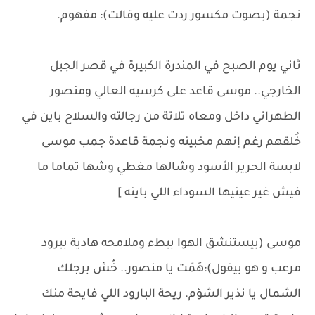
نجمة (بصوت مكسور ردت عليه وقالت): مفهوم.
ثاني يوم الصبح في المندرة الكبيرة في قصر الجبل
الخارجي.. موسى قاعد على كرسيه العالي ومنصور
الطهراني داخل ومعاه تلاتة من رجالته والسلاح باين في
خُلقهم رغم إنهم مخبينه ونجمة قاعدة جمب موسى
لابسة الحرير الأسود وشالها مغطي وشها تماما ما
فيش غير عينيها السوداء اللي باينه ]
موسى (بيستنشق الهوا ببطء وملامحه هادية ببرود
مرعب و هو بيقول):هَمّت يا منصور.. خُش برجلك
الشمال يا نذير الشؤم. ريحة البارود اللي فايحة منك