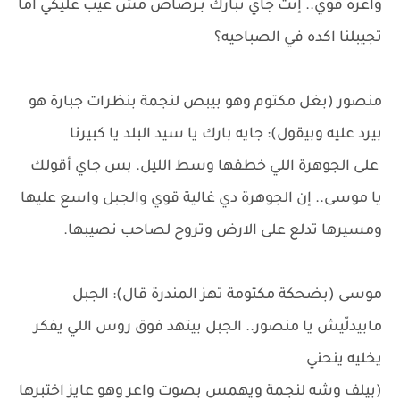
واعرة قوي.. إنت جاي تبارك بـرصاص مش عيب عليكي اما
تجيبلنا اكده في الصباحيه؟
منصور (بغل مكتوم وهو بيبص لنجمة بنظرات جبارة هو
بيرد عليه وبيقول): جايه بارك يا سيد البلد يا كبيرنا
على الجوهرة اللي خطفها وسط الليل. بس جاي أقولك
يا موسى.. إن الجوهرة دي غالية قوي والجبل واسع عليها
ومسيرها تدلع على الارض وتروح لصاحب نصيبها.
موسى (بضحكة مكتومة تهز المندرة قال): الجبل
مابيدلّيش يا منصور.. الجبل بيتهد فوق روس اللي يفكر
يخليه ينحني
(بيلف وشه لنجمة ويهمس بصوت واعر وهو عايز اختبرها