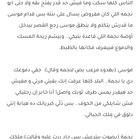
الناس كلها سكت وما فيش حد قدر يفتح بقه ولا حتى ابو
نجمه اللي كان مفروض يسال على بنته بس قدام موسى
ما قدرش يتكلم ولا ينطق موسى رجع القصر بيدخل
أوضة نجمة اللي قاعدة بتبكي.. وبيشم ريحة المسك
والدموع فبيعرف مكانها بالظبط.
موسى (بهدوء مرعب بص لنجمه وقال): جفي دموعك
دي يا نجمة.. البلد كلها عرفت إنك بقيتي مرتي و مفيش
حد هيقدر يمس طرف ثوبك واصل! أنا خابر إن رجليكي
مش شايلكي من الخوف.. بس دَلّي كبريائك ده هبابة إنتي
دلوق في مِلك الجبالي.
نجمة (بصوت بيترعش بس حاد ردت عليه وقالت):مِلكك