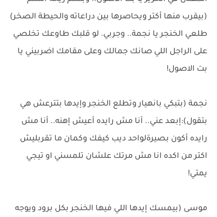
(بيقرب منها أكتر ويحاصرها بين دراعاته والحيطة الصخر)
طلعي الخنجر يا نجمة.. وجربي. لو قلبك طاوعك تخلصي
على الراجل اللي صانك جمالك وعلى مقامك اضربيني يا
بت الاصول!
نجمة (بتبكي بانهيار وتطلع الخنجر وإيدها بتترعش هي
بتقول):إبعد عني.. أنا مش رايده أعيش إهنه.. أنا مش
رايده أكون بصيرةلواحد ديب كيفك وكمان ما تقربليش
اكتر من اكده انا مش مرتك علشان تلمسني او تيجي
يمتي!
موسى (بيمسك إيدها اللي فيها الخنجر بكل برود ويوجه