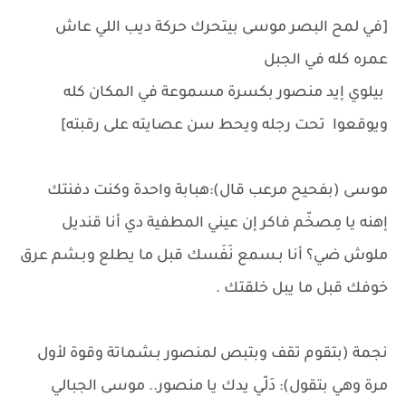
[في لمح البصر موسى بيتحرك حركة ديب اللي عاش
عمره كله في الجبل
بيلوي إيد منصور بكسرة مسموعة في المكان كله
ويوقعوا تحت رجله ويحط سن عصايته على رقبته]
موسى (بفحيح مرعب قال):هبابة واحدة وكنت دفنتك
إهنه يا مِصخّم فاكر إن عيني المطفية دي أنا قنديل
ملوش ضي؟ أنا بـسمع نَفَسك قبل ما يطلع وبـشم عرق
خوفك قبل ما يبل خلقتك .
نجمة (بتقوم تقف وبتبص لمنصور بـشماتة وقوة لأول
مرة وهي بتقول): دَلّي يدك يا منصور.. موسى الجبالي