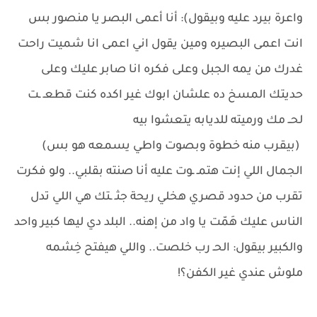
واعرة بيرد عليه وبيقول): أنا أعمى البصر يا منصور بس
انت اعمى البصيره ومين يقول اني اعمى انا شميت راحت
غدرك من يمه الجبل وعلى فكره انا صابر عليك وعلى
حديتك المسخ ده علشان ابوك غير اكده كنت قطعـ ـت
لحــ مك ورميته للديابه يتعشوا بيه
(بيقرب منه خطوة وبصوت واطي يسمعه هو بس)
الجمال اللي إنت هتمـ ـوت عليه أنا صنته بقلبي.. ولو فكرت
تقرب من حدود قصري هخلي ريحة جثـ ـتك هي اللي تدل
الناس عليك هَمّت يا واد من إهنه.. البلد دي ليها كبير واحد
والكبير بيقول: الحـ رب خلصت.. واللي هيفتح خِشمه
ملوش عندي غير الكفن؟!