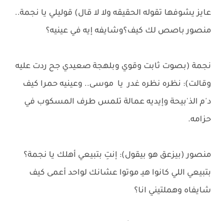
عايز يشوفها تقوله الحقيقه ولا لا قال) قوليلي يا نجمة..
منصور باصص لك كيف؟وشايفه إيه في عينيه؟
نجمة (بصوت ثابت وقوي وبلهجة صعيدي جح ردت عليه
وقالت): نظره نظره غدر يا موسى.. وعينيه حمرا كيف
د'م الذ'بيحة وإيديه عمالة تلمس طرف المسكوب في
حزامه.
منصور (بيزعق هو بيقول): إنتِ بتبيعي أهلك يا نجمة؟
بتبيعي اللي كانوا هيـ موتوا عشانك لواحد أعمى كيف
شايفاه وهملتيني انا؟