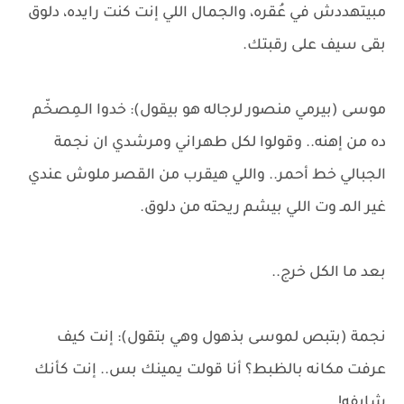
مبيتهددش في عُقره، والجمال اللي إنت كنت رايده، دلوق
بقى سيف على رقبتك.
موسى (بيرمي منصور لرجاله هو بيقول): خدوا الـمِصخّم
ده من إهنه.. وقولوا لكل طهراني ومرشدي ان نجمة
الجبالي خط أحمر.. واللي هيقرب من القصر ملوش عندي
غير المـ وت اللي بيشم ريحته من دلوق.
بعد ما الكل خرج..
نجمة (بتبص لموسى بذهول وهي بتقول): إنت كيف
عرفت مكانه بالظبط؟ أنا قولت يمينك بس.. إنت كأنك
شايفه!