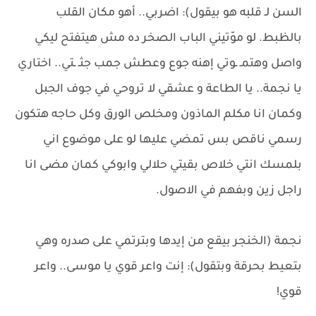
السن لـ قلبه هو بيقول): اضربي.. أهو مكان القلب
بالظبط. لو موّتيني الباب الصخر ده مش هيتفتح ليكي
واصل وهتمـ ـوتي إهنه جوع وعطش جمب جثـ ـتي.. اختاري
يا نجمة.. يا الطاعة و عشقي لا تروحي في جوف الجبل
وكمان انا مكلم الماذون ومخلص الورق وكل حاجه هتكون
رسمي ناقص بس تمضي عليها لو على موضوع اني
بلمسك انتي خلاص بقيتي حلالي وابوكي كمان مضى انا
راجل زين وبفهم في الاصول.
نجمة (الخنجر بيقع من إيدها وبترتمي على صدره وهي
بتعيط بحرقة وبتقول): إنت واعر قوي يا موسى.. واعر
قوي!