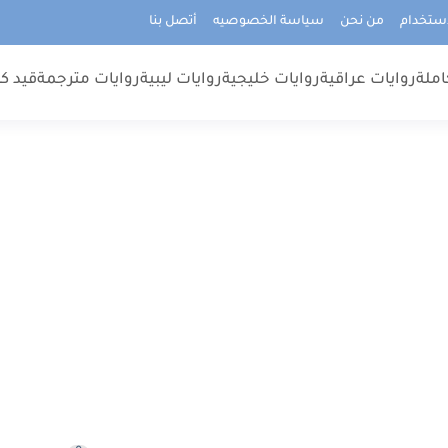
استخدام
من نحن
سياسة الخصوصيه
أتصل بنا
املة
روايات عراقية
روايات خليجية
روايات ليبية
روايات مترجمة
قيد كت