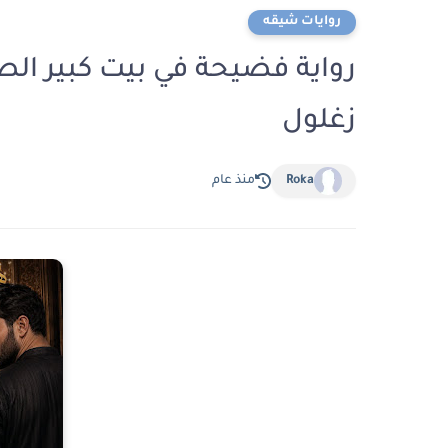
روايات شيقه
زغلول
Roka
منذ عام