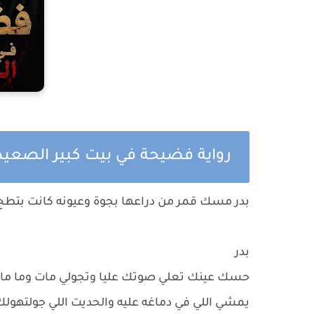
رواية فضيحة في بيت كبير الصعيد
بدر مسك قمر من دراعها بجوة وعيونه كانت بتطج
بدر
حسك عينك تعلي صوتك عليا وتجولي مات وما ماتش
يمشي اللي في دماغه عليه والحديت اللي جولتهولك