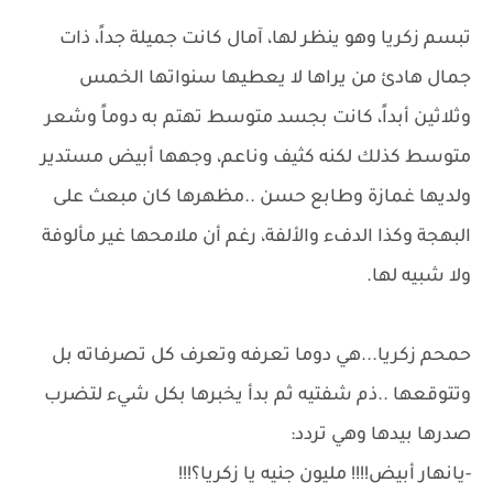
تبسم زكريا وهو ينظر لها، آمال كانت جميلة جداً، ذات
جمال هادئ من يراها لا يعطيها سنواتها الخمس
وثلاثين أبداً، كانت بجسد متوسط تهتم به دوماً وشعر
متوسط كذلك لكنه كثيف وناعم، وجهها أبيض مستدير
ولديها غمازة وطابع حسن ..مظهرها كان مبعث على
البهجة وكذا الدفء والألفة، رغم أن ملامحها غير مألوفة
ولا شبيه لها.
حمحم زكريا...هي دوما تعرفه وتعرف كل تصرفاته بل
وتتوقعها ..ذم شفتيه ثم بدأ يخبرها بكل شيء لتضرب
صدرها بيدها وهي تردد:
-يانهار أبيض!!!! مليون جنيه يا زكريا؟!!!