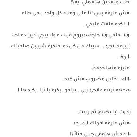
-طب وبعدين هتعملي ايه؟!
-مش عارفة بس انا مالي وماله كل واحد يبقى حاله.
-انا كده قلقت عليكي.
-ولا تقلقي ولا حاجة، هيروح فينا ده ولا ييجي فين ده احنا
تربية ملاجئ ...سيبك من كل ده، فاكرة شيرين صاحبتك.
-أيوة..
-عايزه منها خدمة.
-اااه..تحليل مضروب مش كده.
-هههه تربية ملاجئ زيي ..برافو..بكره يا تيا..بكره هااا.
زفرت تيا بضيق ثم رددت:
-مش عارفه اقولك ايه بجد.
-ايه مش هتقفي جنبي مثلاً؟!