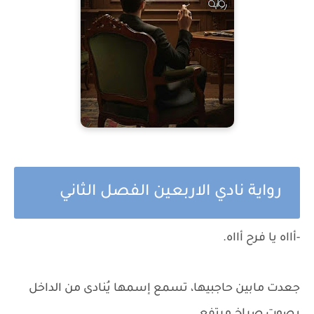
رواية نادي الاربعين الفصل الثاني
-أااه يا فرح أااه.
جعدت مابين حاجبيها، تسمع إسمها يُنادى من الداخل