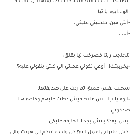
بنطالها...فتحت المكالمة، كانت صديقتها من الملجأ:
-ألو...أيوه يا تيا.
-أنتي فين، طمنيني عليكي.
-أنا...
تلجلجت ريتا فصرخت تيا بقلق:
-يخربيتك!!! أوعي تكوني عملتي الي كنتي بتقولي عليه؟!
سحبت نفس عميق ثم ردت على صديقتها:
-ايوة يا تيا..بس ماتخافيش دخلت عليهم وكلهم هنا
صدقوني.
-بس ليه؟؟ بلاش بجد انا خايفه عليكي.
-كنتي عايزاني اعمل ايه؟! كل واحده فيكم الي هربت والي