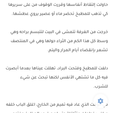
حاولت إلتقاط أنفاسها وقررت الوقوف من على سريرها
كي تذهب للمطبخ تحضر ماء أو عصير يروي عطشها.
خرجت من الغرفة تتمشى في البيت لتتبسم براحه وهي
وسط كل هذا الكم من الثراء حولها وهي في المنتصف
تشعر بإنقضاء أيام المرار واليتم.
دلفت للمطبخ وفتحت البراد، تهللت عيناها بعدما أبصرت
فيه كل ما تشتهي الأنفس لكنها تبحث عن شيء
للشرب.
في الوقت الذي عاد فيه تميم من الخارج، اغلق الباب خلفه