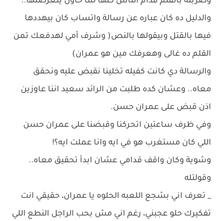
وضربته بالقلم قدام الناس كلها لما حاول يتعرضلها..
والدليل ده كان عباره عن رسالة واتساب كان بيهددها
فيها بالقتل وبيقولها بالنص( وشرف أمي لهدفعك تمن
القلم ده غالى وهعرفك مين هو عمران)
والرسالة دي كانت كفيله تخلينا نقبض عليه ونحقق
معاه.. وعشان كده طلبت من الرائد سعيد اننا عاوزين
اذن قبض على عمران حسن.
وفي ظرف ساعتين اتحركنا وقبضنا على عمران حسن
اللي كان مستغرب هو في ايه وانا عملت ايه؟!
وشوية وكان واقف قدامي عشان ابدأ تحقيق معاه..
وقولتله
_ تعرف اني بشجع اللعبه الحلوه يا عمران، حقيقي انت
تفكيرك حلو عجبني، رغم اني مش بحب الراجل النطع اللي