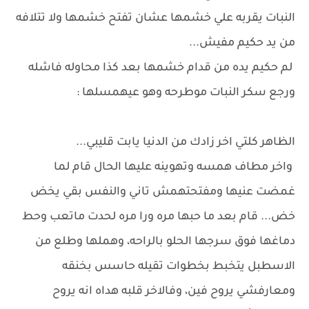
النبات يقربه علي خشمها عشان تفتح خشمها ولا تتلافه
من يد حكيم مفيش...
لم حكيم يده من قدام خشمها بعد كذا محاوله فاشله
ورجع سكر النبات موطرحه وهو عيهمسلها :
الظاهر كلتي اخر زادك من الدنيا يابت قليبي...
واخر مطاف همسه وتهوينه عليها الحال قام لما
غمضت عنيها ومفتحتهمش تاني والنفس بقي يخض
خض... قام بعد ما حبها مره ورا مره لحدت ماتعب وحط
دماغها فوق سرجها الحلو بالراحه، وهملها وطلع من
الاسطبل يتخبط بخطوات تقيله حاسس بخنقه
ومعارفشي يروح فين، وفالاخر قلبه هداه انه يروح