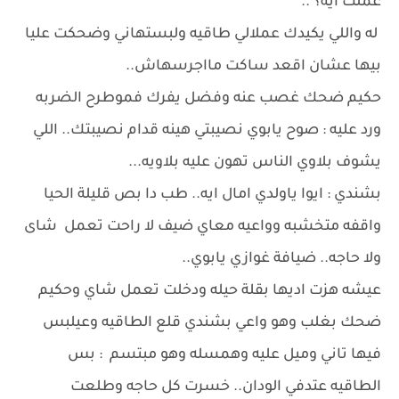
عملت ايه؟ ..
له واللي يكيدك عملالي طاقيه ولبستهاني وضحكت عليا
بيها عشان اقعد ساكت مااجرسهاش..
حكيم ضحك غصب عنه وفضل يفرك فموطرح الضربه
ورد عليه : صوح يابوي نصيبتي هينه قدام نصيبتك.. اللي
يشوف بلاوي الناس تهون عليه بلاويه...
بشندي : ايوا ياولدي امال ايه.. طب دا بص قليلة الحيا
واقفه متخشبه وواعيه معاي ضيف لا راحت تعمل شاى
ولا حاجه.. ضيافة غوازي يابوي..
عيشه هزت اديها بقلة حيله ودخلت تعمل شاي وحكيم
ضحك بغلب وهو واعي بشندي قلع الطاقيه وعيلبس
فيها تاني وميل عليه وهمسله وهو مبتسم : بس
الطاقيه عتدفي الودان.. خسرت كل حاجه وطلعت