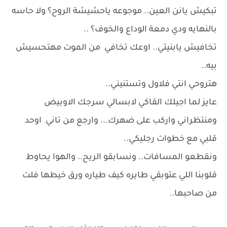
تبكيش يانن العين.. موجوعه ياحشيشة الروح؟ ولا حاسه
بالنهايه ودي دمعة الوداع والخوف؟ ..
تخافيش يابنيتي.. اوعك تخافي من الموت مهتحسيش
بيه..
هتروحي انتي فلاول وتستنيني..
عايز لما اجيلك القاكي لابسالي سرجك الاوبيض
ومنتظراني واركب على ضهرك... وارجع من تاني اوحد
قلبي مع خطوات رجليكي..
ونقطعو المسافات.. ونسابقو الريح.. والهوا يحاوط
قلوبنا اللي عتوبقي طايره كيف طياره ورق خيطها فلت
من صاحبها..