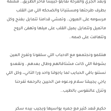
وبعد الجري والفرحه نقابلو حبيبتنا فآخر الطريق.. متلتمه
بطرف طرحتها ومستنيانا والضحكه اللي من القلب
مرسومه على العيون.. وتمشي قدامنا تتمايل بغنج وكل
ماتميل وتتمايل يميل القلب على ميلها وتهفىٓ الروح
وتتهافت على ضمه..
هنتلمو ونجتمعو مع الاحباب اللي سلفونا وتفرح العين
بشوفة اللي كانت مشتاقالهم وطال بعدهم.. ونقعدو
نستنو باقي الحبايب لما ياجولنا واحد ورا التاني،، وكل اللي
ياجي يجيبلنا سلام ودعوه من الحيين بالرحمه تفرحنا
وتنزل عالنفوس بالطيب..
حكيم قعد كتير مع جمره يواسيها ويجيب بيده سكر