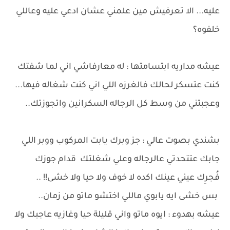
عليه... الا تعرفيش مين علمني عشان ادعي عليه وعاللي
خلفوه؟
عيشه مداريه ابتسامتها : له معارفاشي اني لما شفتك
كنت عتسكر لحالك فالغرزه اللي اني كنت شغاله فيها...
وعجبتني من وسط كل الرجاله السكرانين واتجوزتك..
بشندي بصوت عالي : جز وبرك يابت المركوب ووبر اللي
جابك عتتحدتي عالرجاله وعلي شغلتك قدام جوزك
فُجرِك عيني عينك اكده لا خوف ولا حيا ولا خشى!! ..
بس خشى ايه يابوي ماللي اختشو ماتو من زمان..
عيشه بهدوء : ايوه ماتو واني قليلة حيا وغازيه عاجبك ولا