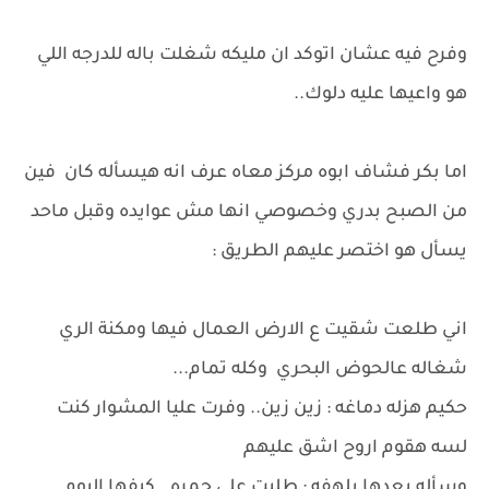
وفرح فيه عشان اتوكد ان مليكه شغلت باله للدرجه اللي
هو واعيها عليه دلوك..
اما بكر فشاف ابوه مركز معاه عرف انه هيسأله كان فين
من الصبح بدري وخصوصي انها مش عوايده وقبل ماحد
يسأل هو اختصر عليهم الطريق :
اني طلعت شقيت ع الارض العمال فيها ومكنة الري
شغاله عالحوض البحري وكله تمام...
حكيم هزله دماغه : زين زين.. وفرت عليا المشوار كنت
لسه هقوم اروح اشق عليهم
وسأله بعدها بلهفه : طليت على جمره.. كيفها اليوم