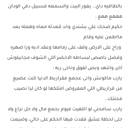
بالطاقيه داي.. يغور البيت والسمعه فسبيل دفي الودان
هههع ههع..
حكيم ضحك علي بشندي وخد قعدته معاه وهمله بعد
مااطمن عليه وقام
وراح على الارض وقف على زمامها وعقد اديه ورا ضهره
وفضل باصص لبساطه الاخضر اللي الشوف مجايبلوش
آخر، واتنهد وبص لفوق وناجى ربه :
يارب ماكونش وانى عجمع فقراريط الدنيا كنت عضيع
من قراريطي اللي المفروض امتلكها لو كان ليا نصيب
فجنتك..
يارب سامحني لو اتلهيت فيوم بجمع مال ولا حل نزاع ولا
حتى لحظة عشق فقدت فيها الحكم على حالي، وضيعت