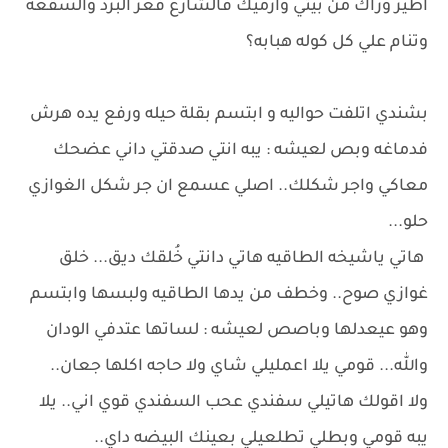
اطير وراك من بيتي وارميك فالشارع فعز البرد والسقعه
وتنام علي كل كوله هبابه؟
بشندي اتلفت حواليه و ابتسم بقلة حيله ورفع يده هرش
فدماغه وبص لعيشه : يبه انتي صدقتي داني عضحك
معاكي واجر شكلك.. اصلي عسمع ان جر شكل الغوازي
حلو...
هاتي ياشيخه الطاقيه هاتي دانتي خُلقك ديق... خلق
غوازي صوح.. وخطف من يدها الطاقيه ولبسها وابتسم
وهو عيعدلها وباصص لعيشه : لساتها عتدفي الودان
والله... قومي يلا اعمليلي شاي ولا حاجه اكلها جعان..
ولا اقولك هاتيلي سفندي عحب السفندي قوي اني.. يلا
يبه قومي وبطلي تطلعيلي بعينك البيضه داي..