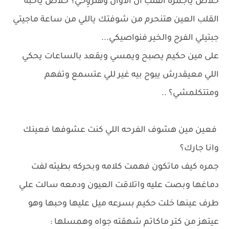
خلاص ياجمرة القلب آن الاوان وهتروِحي؟ خلاص ياحبة
القلب العين هتنحرم من شوفتك ياللي من ساعة ماجيتي
جبتيلي الفرح والخير فنواصيكي...
على مين حكيم يصبح ويمسي ويقعد بالساعات يحكي
اللي معيقدرش يبوح بيه غير للي عتسمع وتفهم
ومتتكلمشي؟ ..
فعين مين هشوف الفرحه اللي كنت عشوفها فعينك
وانا جارك؟
جمره كيف ماتكون فهمت كلامه وبحركه بطيئه لفت
دماغها وبصت عليه واتلاقت العيون ودمعه سالت علي
طرف عينها خلت حكيم بسرعه ميل عليها وحبها وهو
عيتهز من كتر ماكاتم شهقته جواه وهمسلها :