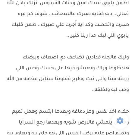
اطمن يابوي سدك امين وجنات الفردوس نزلك باذن الله
تعالي.. ديه كفايه صبرك عالمصائب.. شوف كم مره
صبرت واتحملت وكد ايه أُجرت علي صبرك.. طمن قلبك
يابوي اللي ليك حدا ربنا كتير...
وليك فالجنه فدادين تضاعف دي اضعاف وبرضك
هندخلوها وراك ونعيشو فيها على حسك وحس اللي
زرعته فينا واللي نبت وطرح فقلوبنا سنابل مخافه من الله
وحب ليه ولخلقه..
حكيم اخد نفس وهز دماغه وبعدها ابتسم وهمل تميم
وفضل يتمشي فالارض شويه وبعدها رجع السرايا
وتميم اصر عليه يركب الفرس اللي هو جاي بيه ويعاود بيه