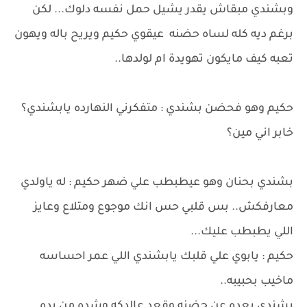
وبشندي مبقاش يقدر يشيل حمل نفسه دلوك... لكن
برغم ديه كله لساه حضنه عيقوي حكيم ويريح باله ويهون
تعبه كيف مايكون تهويدة ام لولدها..
حكيم وهو فحضن بشندي : متفكرني النهارده يابشندي؟
خابر اني مين؟
بشندي بحنان وهو عيطبطب علي ضهر حكيم : له ياولدي
معارفكش.. بس قلبي حس انك موجوع ومتلاع وعايز
اللي يطبطب عليك...
حكيم : يابوي علي قلبك يابشندي اللي عمر احساسه
ماخيب بحبيبه..
بشندي بعده عن حضنه وقعد عالدكه وشده من يده