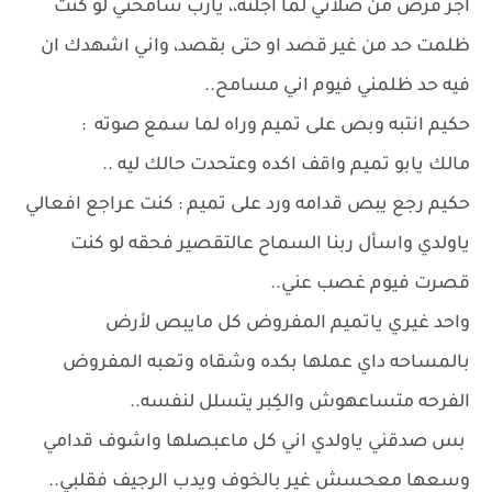
اجر فرض من صلاتي لما اجلته،، يارب سامحني لو كنت
ظلمت حد من غير قصد او حتى بقصد، واني اشهدك ان
فيه حد ظلمني فيوم اني مسامح..
حكيم انتبه وبص على تميم وراه لما سمع صوته :
مالك يابو تميم واقف اكده وعتحدت حالك ليه ..
حكيم رجع يبص قدامه ورد على تميم : كنت عراجع افعالي
ياولدي واسأل ربنا السماح عالتقصير فحقه لو كنت
قصرت فيوم غصب عني..
واحد غيري ياتميم المفروض كل مايبص لأرض
بالمساحه داي عملها بكده وشقاه وتعبه المفروض
الفرحه متساعهوش والكِبر يتسلل لنفسه..
بس صدقني ياولدي اني كل ماعبصلها واشوف قدامي
وسعها معحسش غير بالخوف ويدب الرجيف فقلبي..