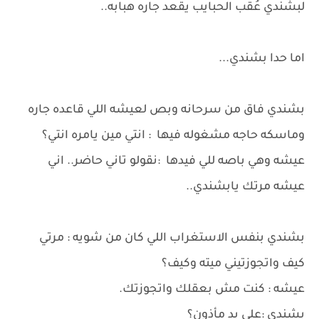
لبشندي عُقب الحبايب يقعد جاره هبابه..
اما حدا بشندي...
بشندي فاق من سرحانه وبص لعيشه اللي قاعده جاره
وماسكه حاجه مشغوله فيها : انتي مين يامره انتي؟
عيشه وهي باصه للي فيدها :نقولو تاني حاضر.. اني
عيشه مرتك يابشندي..
بشندي بنفس الاستغراب اللي كان من شويه : مرتي
كيف واتجوزتيني ميته وكيف؟
عيشه : كنت مش بعقلك واتجوزتك.
بشندي :علي يد مأذون؟