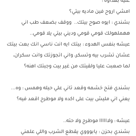
عليه بهداوه :
امشي اروح فين ماديه بيتي؟
بشندي : ايوه صوح بيتك.. ووقف بضعف طب اني
ههملهولك قومي قومي وديني بيتي يلا قومي..
عيشه بنفس الهدوء : بيتك ايه انت ناسي انك بعت بيتك
عشان تشرب بيه وتسكر، واني اتجوزتك وانت سكران،
لما صعبت عليا ولقيتك من غير بيت وجبتك اهنه؟
بشندي فتح خشمه وقعد تاني علي حيله وهمس : وه...
يعني اني مليش بيت على اكده ولا موطرح اقعد فيه؟
عيشه : ولاااااا موطرح ولا حته..
بشندي بحزن : يابوووي يقطع الشرب واللي علمني