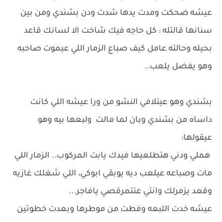
عيشه ضحكت ومدت يدها شدت ودن بشندي ومن بين
سنانها قالتله : كل حاجه فيك شاخت الا لسانك قاعد
بحيله وحالته عامل كيف صباع الزمار اللي عيموت صاحبه
وهو يفضل يلعب..
بشندي وهو عيتلافي النشو من ورا عيشه اللي كانت
داساه من بشندي وبان لما مالت ولبعها بيه وهو
عيقولها:
هملي ودني هتطلعيها فيدك يابت المركوب.. الزمار اللي
مات وصباعه عيلعب ديه يوبقي ابوكي، اللي شغلك غازيه
وقعد يزمرلك وانتي عتتمرقصي يافاجر...
عيشه خدت اللبعه وفطت من موطرها وبعدت خطوتين