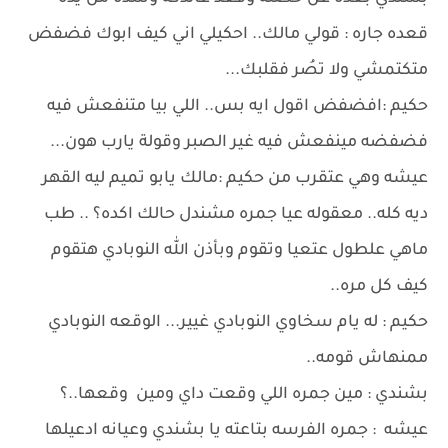
قعده جاره : قولي مالك.. احكيلي اني كيف ابوك فضفض
متكتمشي ولا تصُر فقلبك...
حكيم :افضفض اقول ايه بس.. اللي بيا متنفعش فيه
فضفضه مينفعش فيه غير الصبر وقولة يارب هون...
عيشه وهي عتقرب من حكيم :مالك يابو تميم ليه القهر
ديه كله.. معقوله عيا جمره مشندل حالك اكده؟ .. طب
ماهي علطول عتعيا وتقوم وبأذن الله النوبادي هتقوم
كيف كل مره..
حكيم : له يام سخاوي النوبادي غيير... الوقعه النوبادي
ممنهاش قومه..
بشندي : مين جمره اللي وقعت داي ومين وقعها..؟
عيشه : جمره الفرسه بتاعته يا بشندي وعيانه ادعيلها