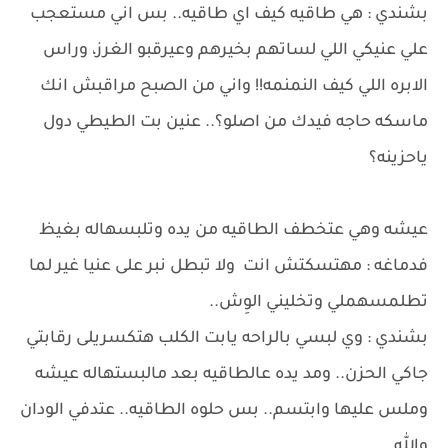
بشندي : هي طاقيه كيف اي طاقيه.. بس اني مستعجب
علي عنيكي اللي لساتهم بخيرهم وعيرقبو الغرز، وراس
الابره اللي كيف النمنمه!! واني من الصبح مراقبش انك
ماسكه حاجه فيدك من اصلو؟.. عنين بت الطيطي دول
ياحزينه؟
عيشه وهي عتخطف الطاقيه من يده وتلبسهاله بغيظ
فدماغه : مهتسكتش انت ولا تبطل نبر على عنيا غير لما
تطلمسهملي وتخليني الوِش..
بشندي : وي لبسي بالراحه يابت الكلب هتكسريلى رقابتي
جاكي الحزن.. ومد يده عالطاقيه بعد مالبستهاله عيشه
وملس عليها وابتسم.. بس حلوه الطاقيه.. عتدفي الودان
والله..