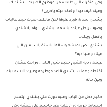
وهي عتفرك اللي طايلاه من موطرح الضربه... يشندلك
وعيته كيف ديه!! وخدته ميته ياحزين؟
بشندي لساته هيرد عليها لكن قاطعه صوت خبط عالباب
وصوت راجل عينده باسمه : بشندي... واه يابشندي
ياكهل وينك..
بشندي بص لعيشه وسالها باستغراب : مين اللي
عينادم عليا ديه؟
عيشه : ديه الشيخ حكيم شيخ البلد... وراحت عشان
تفتحله وهملت بشندي قاعد موطرحه وعيردد الاسم بينه
وبين حاله
حكيم دخل من الباب وعنيه دورت علي بشندي ابتسم
ابتسامه حزينه وراح عليه بعد ماسلم علي عيشه وكح