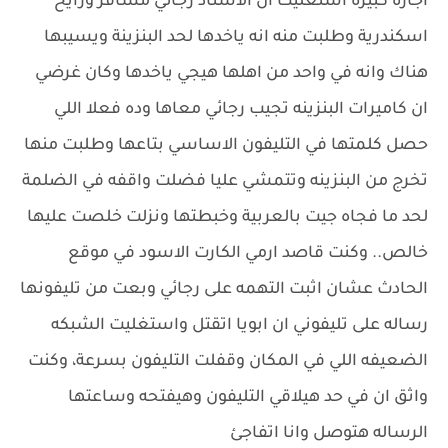
اجازه كبيرة استغليت ان الاستاذ رجائي مسافر ورايح
اسكندرية وطلبت منه انه ياخدها لحد البنزينة ويسيبها
هناك وانه في واحد من اهلها هيجي ياخدها وكان غرضي
ان كاميرات البنزينه تجيب رجائي معاها وده فعلا اللي
حصل كلمتها في التليفون الاساسي بتاعها وطلبت منها
تخرج من البنزينه وتتمشي عليا فضلت واقفه في الضلمة
لحد ما فجاه جيت بالعربية وخبطتها ونزلت خلصت عليها
خالص.. وكنت قاصد ارمي الكارت الاسود في موقع
الحادث عشان اثبت التهمه على رجائي وبعت من تليفونها
رساله على تليفوني ان ابويا اتقتل واستغليت الشبكه
الضعيفه اللي في المكان وقفلت التليفون بسرعة، وكنت
واثق ان في حد هيلاقي التليفون وهيفتحه وساعتها
الرساله هتوصل وانا اتفاجئ