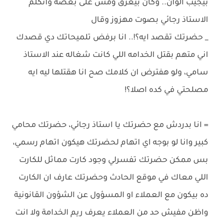
بيجيب الوان.. وكان بيعرق ومش على بعضه واتكلم
الاستاذ رجائي بصوت مهزوز وقال
_ حضرتك تقصد ايه؟!.. انا برفض تلميحاتك دي قصدك
اني متهم بقتل الخدامه اللي كانت شغاله عند الاستاذ
سامي، ولو هفترض ان كلامك صح انا هقتلها ليه ايه
مصلحتي في كده اصلا؟!
= انا بدردش مع حضرتك يا استاذ رجائي، حضرتك محامي
كبير وانا لو بوجه اي اتهام لحضرتك هيكون اتهام رسمي،
بس ممكن حضرتك تفسرلي وجود كارت مماثل للكارت
اللي معاك في موقع الحادث وحضرتك عارف ان الكارت
ده بيكون مع العملاء او المسؤول عن الشؤون القانونية
واظن مفيش حد من العملاء يعرف ريم الخدامة ولا انت