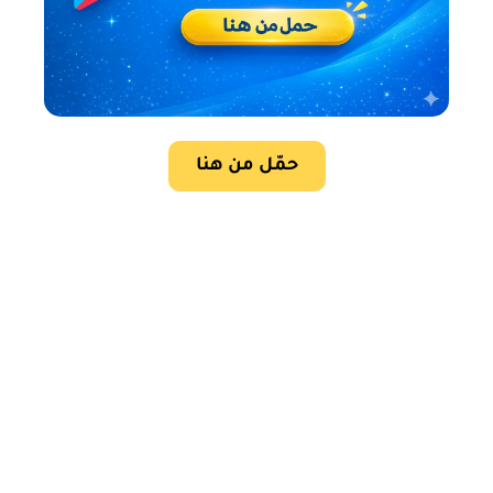
حمّل من هنا