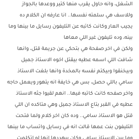
الشغل، وانه حاول يقرب منها كتير ووعدها بالجواز
وللاسف هي سلمته نفسها.. انا عارفه ان الكلام ده
يجيب العار وكانت كاتبه عن التليفون رسايل ما بينها وما
بينه، وده تليفون غير اللي معاها
ولكن في اخر صفحة هي بتحكي عن جريمة قتل، وانها
شافت اللي اسمه عطيه بيقتل اخوه الاستاذ جميل
وبيخنقوا وبيكتم نفسه بالمخدة وانها بلغت الاستاذ
سامي باللي حصل، بس هي خايفة انه يتهور ويعمل حاجه
واخر صفحه كانت كاتبه فيها.. انهم لقيوا جثه الاستاذ
عطيه في القبر بتاع الاستاذ جميل وهي متاكده ان اللي
قتل هو الاستاذ سامي.. وده كان اخر كلام ولما فتحت
التليفون بنت عمها قالت انه في رسايل واتساب ما بينها
وما بين الاستاذ سامي وكان بيهددها انها لو اتكلمت