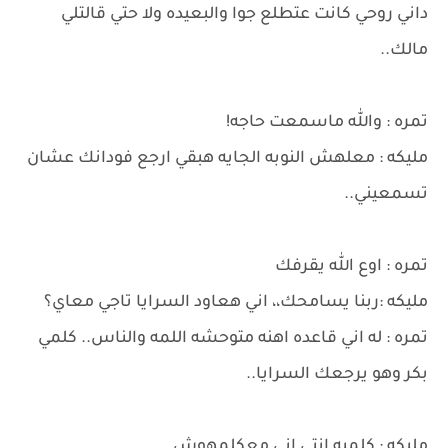
داني روحي كانت عتطلع جوا والبعيده ولا حتي قالتلي
مالك..
تمره : والله ماسمعت حاجه!
مليكه : معلهش النوبه الجايه هبقي ارجع فودانك عشان
تسمعيني..
تمره : اوع الله يقرفك
مليكه :ربنا يسامحك،، اني هعاود السرايا تاجي معاي؟
تمره : له اني قاعده اهنه متوحشه اللمه والناس.. كلمي
بكر وهو يرجعك السرايا..
مليكه : كلميه انتي اني معكلمهوش..