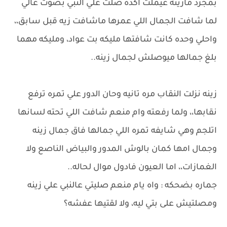
بمجرد مازينه عيملت اكده صلت علي النبي بصوت عالي
لما شافت الجمال اللي عمرها ماشافت زيه قبل سابق،،
واحلي وحده كانت شافتها مليكه بت عواد، ومليكه مهما
بلغ جمالها ميوصلش لجمال زينه..
زينه نزلت النقاب مره تانيه وحان الدور علي تمره ترفع
نقابها،، ولما رفعته وام منعم شافت اللي تحته لسانها
اتلجم وهي شايفه تمره اللي جمالها فاق جمال زينه
وجمال امها كمان بالوش المدور والبياض الناصع ولا
الغمازات،، اما العيون فادول موال لحاله..
جماره بضحكه : واه يام منعم صليتي عالنبي علي زينه
ومصلتيش على بتي ليه، ولا لقتيها عفشه؟