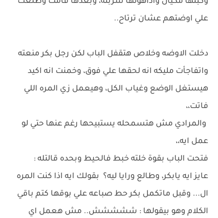
وكبلها مكيال واداهولها شربته، وبعدها قامت وطلعت
علي اوضتهم عشان ترتاح..
دخلت الاوضه وخلاص هتقفل الباب لكن رجل بكر منعته
واتفاجأت مليكه انه لحقها علي فوق، وخمنت انه اكيد
هيستغل الوضع وغياب الكل، وهيعمل زي المره اللي
فاتت،،
والمرادي مش هتسمحله يستبيحها رغم عنها حتي لو
عمل ايه،،
فتحت الباب بقوة خلته خبط فالحيط وبحده قالتله :
عايز ايه يابكر، وطالع ورايا ليه؟ بقولك ايه اذا كنت المره
ال... وقبل ماتكمل بكر حط صباعه علي بوقها كتم باقي
الكلام وهو بيقولها : ششششش.. مش هعمل اي