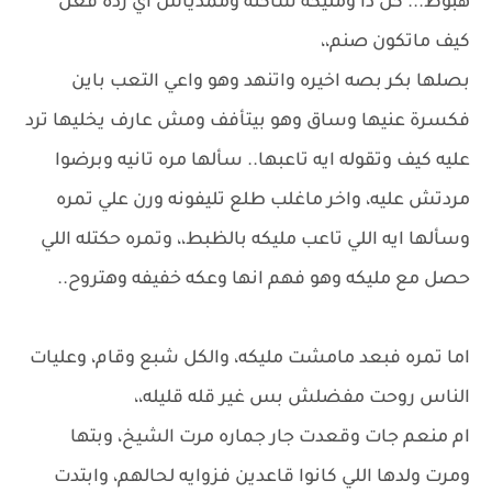
هبوط... كل دا ومليكه ساكته وممدياش اي ردة فعل
كيف ماتكون صنم،،
بصلها بكر بصه اخيره واتنهد وهو واعي التعب باين
فكسرة عنيها وساق وهو بيتأفف ومش عارف يخليها ترد
عليه كيف وتقوله ايه تاعبها.. سألها مره تانيه وبرضوا
مردتش عليه، واخر ماغلب طلع تليفونه ورن علي تمره
وسألها ايه اللي تاعب مليكه بالظبط،، وتمره حكتله اللي
حصل مع مليكه وهو فهم انها وعكه خفيفه وهتروح..
اما تمره فبعد مامشت مليكه، والكل شبع وقام، وعليات
الناس روحت مفضلش بس غير قله قليله،،
ام منعم جات وقعدت جار جماره مرت الشيخ، وبتها
ومرت ولدها اللي كانوا قاعدين فزوايه لحالهم، وابتدت