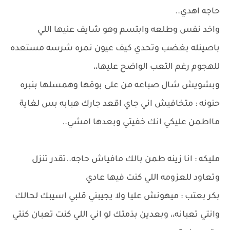
حاجه اهدي..
واخد نفس وطلعه وابتسم وهو شايف عنيها اللي
باصينله بغضب وتحدي كيف عيون نمره شرسه مستعده
للهجوم رغم التعب الواضح عليها،،
وبشويش شال صباعه من على بوقها وهمسلها بنبره
حنونه : متخافيش اني جاي اقعد جارك هبابه بس لغاية
مااطمن عليكي انك خفيتي وبعدها امشي..
مليكه : انا زينه طمن بالك مافياش حاجه..تقدر تنزل
وتعاود للعزومه اللي كنت فيها عادي
بكر بعتب : ميهونش عليا ولا يجيبني قلبي اسيبك لحالك
وانتي تعبانه،، وبعدين بذمتك لو اني اللي كنت تعبان كنتي