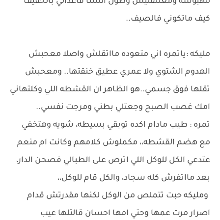
مهبوشه ومعتتقليش وطول الشتا قاعدالي بالخفيف
كيف ماتكوني فالصيف..
مليكه :ياتمره اني متعوده مااتقلش واصلا معحبش
الهدوم الشتوي ولا عمري عطيق خنقتها.. ومعحبش
تقلها فوق جسمي..هو الظاهر ان القشطه اللي وكلتهاني
امك غصب الصبح وجعتلي بطني ومرجت نفسي..
تمره : طيب مادام اكده توبقي بسيطه، شويه وهتخفي
مع هضم القشطه،، مكملوش كلامهم وكانت ام منعم
عتدعي الكل للوكل اللي اترص على الطبالي فصحن الدار،
بعد مااتفرش كله سجاد، والكل قام للوكل،،
ومليكه حبت تتملص من الوكل لكنها مقدرتش قدام
اصرار مرت عمها وحتي امها احسان قالتلها عيب