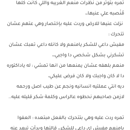
تمره بتوتر من نظرات منعم الغريبه واللي كانت كلها
مُنْصبه علي عنيها،،
نزلت عنيها للارض وردت عليه بإختصار وهي عتهم عشان
تتحرك :
مفيش داعي للشكر يامنعم ولا كانله داعي تعبك عشان
تشكرني بشكل شخصي دا واجبي،،
منعم بلهفه عشان يمنعها من انها تمشي : له ياداكتوره
دا لا كان واجبك ولا كان فرض عليكي،
ديه انتي عملتيه انسانيه ونجم عن طيب اصل ورحمه
لازمن صاحبهم نحطوه عالراس وكلمة شكر قليله عليه..
تمره ردت عليه وهي بتتحرك بالفعل مبتعده : العفوا
يامنعم مفيش اي داعي للشكر،، قالتها وبدأت تبعد عنه