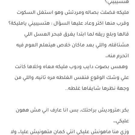
هتسيبيني؟
مليكه فضلت بصاله ومردتش وهو استغل السكوت
وقرب منها اكتر وعاد عليها السؤال : هتسيبيني يامليكة؟
قالها وبلع ريقه لما ابتدا يغرق فبحر العسل اللي
مشتاقله، واللي بعد ماكان خلاص هيتعلم العوم فيه
اتحرم منه،،
وهمس بصوت دايب ودوب مليكه معاه وخلاها كانت
علي وشك الوقوع فنفس الغلطه مره تانيه، واللي من
وجهة نظرها شايفاها غلطه..
بكر :متروديش براحتك، بس انا عارف اني مش ههون
عليكي،،
وزي منا ماهونش عليكي انتي كمان متهونيش عليا،، ولا