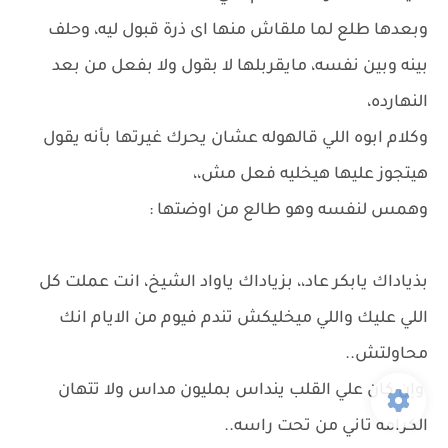
وبعدها طلع لما ملقاش منها اى ذرة قبول ليه، وحلف
بينه وبين نفسه، مايقربلها لا بقول ولا بفعل من بعد
النهارده،
وكلام ابوه اللي قالهوله عشان يحرك غيرتها بأنه يقول
هيتجوز عليها هيخليه فعل مش،،
وهمس لنفسه وهو طالع من اوضتها :
بذياداك يابكر عاد،، بزياداك ياواد الشيخ، انت عملت كل
اللي عليك واللي ميخليكش تندم فيوم من الايام انك
محاولتش..
وإن كان علي القلب ينداس بمليون مداس ولا تتهان
الكرامه تاني من تحت راسه..