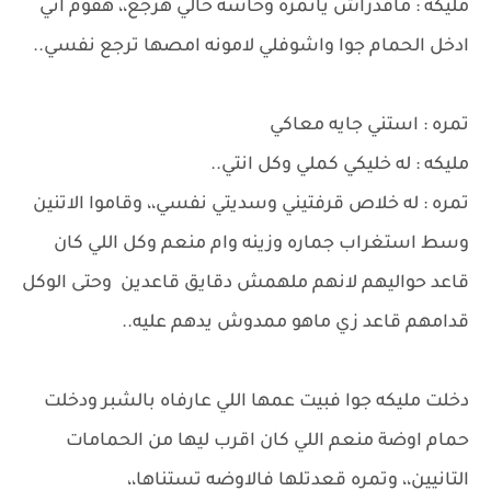
مليكه : ماقدراش ياتمره وحاسه حالي هرجع،، هقوم اني
ادخل الحمام جوا واشوفلي لامونه امصها ترجع نفسي..
تمره : استني جايه معاكي
مليكه : له خليكي كملي وكل انتي..
تمره : له خلاص قرفتيني وسديتي نفسي،، وقاموا الاتنين
وسط استغراب جماره وزينه وام منعم وكل اللي كان
قاعد حواليهم لانهم ملهمش دقايق قاعدين وحتى الوكل
قدامهم قاعد زي ماهو ممدوش يدهم عليه..
دخلت مليكه جوا فبيت عمها اللي عارفاه بالشبر ودخلت
حمام اوضة منعم اللي كان اقرب ليها من الحمامات
التانيين،، وتمره قعدتلها فالاوضه تستناها،،