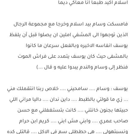
اسلام اكيد طبعاً انا معاكي ديماً
فامسكت وسام بيد اسلام وخرجا مع مجموعة الرجال
الذين توجهوا الى المشفي املين ان يصلوا قبل أن يلفظ
يوسف انفاسه الاخيره وبالفعل سرعان ما كانوا
بالمشفى حيث كان يوسف يتمدد على فراش الموت
فنظر إلى وسام والندم يبدوا عليه و قال ...)
يوسف : وسام .... سامحيني .... خلاص ربنا انتقملك مني
... زي ما قولتي بالظبط .... داين ندان .... داليا مراني اللي
حبيتها بجنون خانتني .... كانت بتستغفلني مع حسن
صاحب عمري .... وابني مش ابني .... كريم ابن حرام
ونسبتهولي .... هي حططلي سم في الاكل .... قالتلي كده