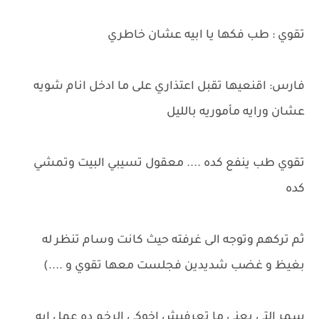
تقوي : طب فكها يا ابيه عشان خاطري
فارس: اقنعيها تقبل اعتذاري على ما ادخل انام شويه
عشان ورايه مأموريه بالليل
تقوي طب ينفع كده .... معقول تسيبي البيت وتمشي
كده
ثم تركهم وتوجه الى غرفته حيث كانت وسام تنظر له
بغيظ و غضب شديدين فجلست معها تقوي و ....)
سمر التي يعني ما تعرفيش اخوكي الرخم ده عمل ايه