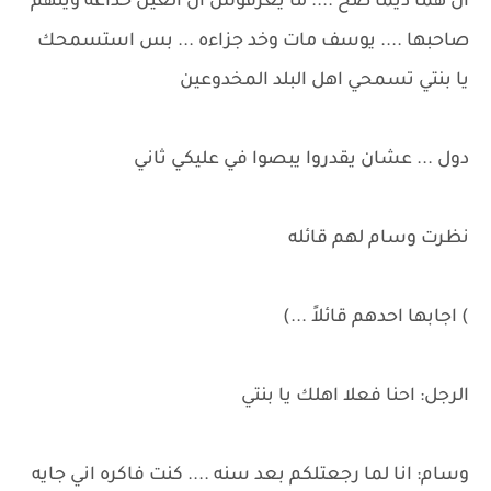
ان هما ديما صح .... ما يعرفوش أن العين خداعه ويتهم
صاحبها .... يوسف مات وخد جزاءه ... بس استسمحك
يا بنتي تسمحي اهل البلد المخدوعين
دول ... عشان يقدروا يبصوا في عليكي ثاني
نظرت وسام لهم قائله
) اجابها احدهم قائلاً ...)
الرجل: احنا فعلا اهلك يا بنتي
وسام: انا لما رجعتلكم بعد سنه .... كنت فاكره اني جايه