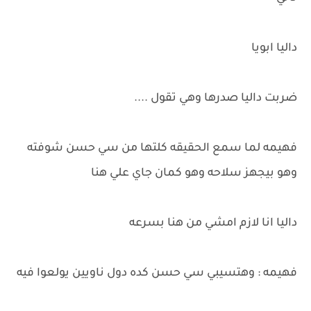
داليا ابويا
ضربت داليا صدرها وهي تقول ....
فهيمه لما سمع الحقيقه كلتها من سي حسن شوفته
وهو بيجهز سلاحه وهو كمان جاي علي هنا
داليا انا لازم امشي من هنا بسرعه
فهيمه : وهتسيبي سي حسن كده دول ناويين يولعوا فيه