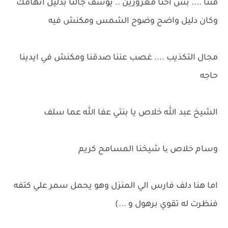
مننا .... بس احنا معزورين .. يوسف جالنا بدليل اتهامك
وكان دليل واضح وضوح الشمس ومكنش فيه
مجال التكذيب .... غصب عننا صدقنا ومكنش في ايدينا
حاجه
الشيخ عبد الله خلاص يا بنتي عفا الله عما سلف
وسام خلاص یا شيخنا المسامح كريم
اما هنا دلف فارس الي المنزل وهو يحمل سمر علي كتفه
فنظرت له تقوي برهول و ...)