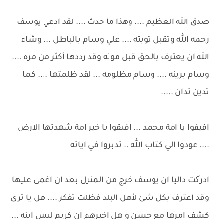
صدق الله العظيم .... وهذا ما حدث .... لقد ادعي يوسف
رحمه الله وتقبل توبته .... علي وسام بالباطل ... وشاء
الله ان يعترف بالحق قبل موته وقد رددها أكثر من مره ....
وسام برينه .... وسام مظلومه ... لقد ظلمتها .... كما
تدين تدان .....
افيقوا يا امة محمد ... افيقوا يا خير امة شهدتها الارض
.... عودوا الي كتاب الله .. تدبروا في اياته
ادرکت داليا ان يوسف خرج من المنزل بعد ان اغمى عليها
وقد اعترف بكل شئ لأهل البلد فظلت تفكر .... هل يا ترى
كشف امرها مع حسن و هل اخبرهم ان كريم ليس ابنه ...