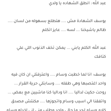
عبد الله : انطق الشهاده يا ولدي
يوسف الشهادة مش .... هتطلع بسهوله من لسان ....
ظالم ياشيخنا ... لسه .... عايز اتكلم
عبد الله: الكلم يابني ... يمكن تخف الذنوب اللي علي
كتافك
يوسف: انا لما خطبت وسام .... واعترفتلي ان كان فيه
واحد اغتصبها وهي طفله .... وسابتلي حرية القرار ...
روحت حكيت لداليا .... انا وداليا كنا ماشيين مع بعض ...
واتفقنا الي اسيب وسام واتجوزها .... مكنتش مصدق
كلام وسام لحد ما جالي واحد وطلب مني اني اخدله وسام