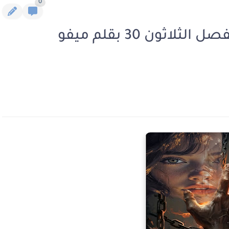
0
رواية في قبضة اولاد الراوي الفصل الثلاثون 30 بقلم ميفو