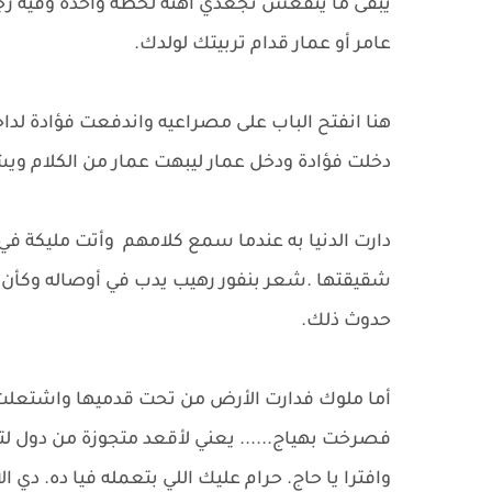
يبقى ما ينفعش تجعدي اهنه لحظة واحدة وفيه رجا
عامر أو عمار قدام تربيتك لولدك.
هنا انفتح الباب على مصراعيه واندفعت فؤادة لد
دخلت فؤادة ودخل عمار ليبهت عمار من الكلام ويش
دارت الدنيا به عندما سمع كلامهم وأتت مليكة في 
شقيقتها .شعر بنفور رهيب يدب في أوصاله وكأن
حدوث ذلك.
أما ملوك فدارت الأرض من تحت قدميها واشتعلت 
فصرخت بهياج...... يعني لأقعد متجوزة من دول لتر
وافترا يا حاج. حرام عليك اللي بتعمله فيا ده. دي ال