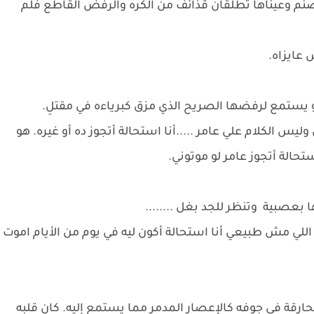
نم وعيناها تطلقان قذائف من الكره والرفض القاطع فلم
 عايزاه.
 يستمع لرفضها الصريح الذي مزق كبرياءه في مقتلِ.
يس الكلام علي عامر .....أنا استحالة أتجوز ده أو غيره. هو
استحالة أتجوز عامر لو موتوني.
عصبية وتنظر للجد بغل ........
دا اللي مش طبيعي أنا استحالة أكون ليه في يوم من الأيام اموت
حارقة في جوفه كالإعصار المدمر مما يستمع إليه. كان قلبه