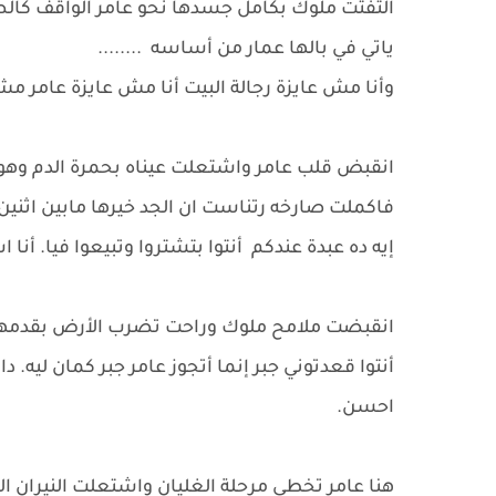
التفتت ملوك بكامل جسدها نحو عامر الواقف كالص
ياتي في بالها عمار من أساسه ........
وأنا مش عايزة رجالة البيت أنا مش عايزة عامر مش
انقبض قلب عامر واشتعلت عيناه بحمرة الدم وهو
فاكملت صارخه رتناست ان الجد خيرها مابين اثنين ول
إيه ده عبدة عندكم أنتوا بتشتروا وتبيعوا فيا. أنا 
انقبضت ملامح ملوك وراحت تضرب الأرض بقدمها ب
أنتوا قعدتوني جبر إنما أتجوز عامر جبر كمان ليه. 
احسن.
هنا عامر تخطى مرحلة الغليان واشتعلت النيران ال