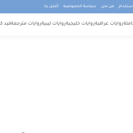
استخدام
من نحن
سياسة الخصوصيه
أتصل بنا
املة
روايات عراقية
روايات خليجية
روايات ليبية
روايات مترجمة
قيد كت