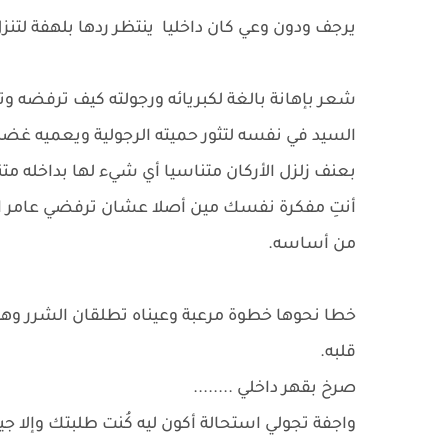
يرجف ودون وعي كان داخليا ينتظر ردها بلهفة لتنز
شعر بإهانة بالغة لكبريائه ورجولته كيف ترفضه و
السيد في نفسه لتثور حميته الرجولية ويعميه غض
بعنف زلزل الأركان متناسيا أي شيء لها بداخله متن
أنتِ مفكرة نفسك مين أصلا عشان ترفضي عامر الراو
من أساسه.
خطا نحوها خطوة مرعبة وعيناه تطلقان الشرر وهو 
قلبه.
صرخ بقهر داخلي ........
واجفة تجولي استحالة أكون ليه كُنت طلبتك وإلا ج