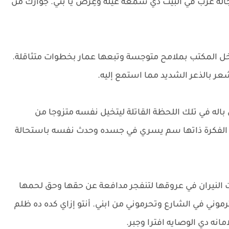
لة غُرب في البيت دي سمعة عيلة وعِرض يا بتي. جوازك من
اخل المكتب بملامح متوجسة وتبعها عمار بخطوات متثاقلة.
عر بالذعر الشديد مما استمع إليه.
باله في تلك اللحظة القاتلة ليتخيل نفسه متزوجا من
 الفكرة ذاتها سم يسري في جسده وحدث نفسه باستحالة
النيران في عروقها لتنفجر مدافعة عن حقها وحق لحمها
موني في الشارع وتحرموني من ابني. أنتو إزاي كده ده ظلم
امانه دي الوصايه افترا وجبر.