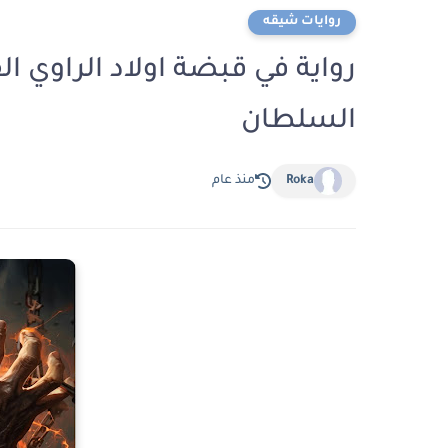
روايات شيقه
السلطان
Roka
منذ عام