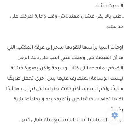
الحديث قائلة:
ـ طب يالا بقى عشان معندناش وقت وحابة اعرفك على
حد مهم.
اومأت آسيا برأسها لتقودها سحر إلى غرفة المكتب، التي
ما أن انفتحت حتى وقعت عيني آسيا على ذلك الرجل
الضخم بملامحه التي كانت وسيمة ولكن بصورة خشنة
ليست الوسامة المتعارف عليها بس آخرى تحمل طابعًا
مخيفًا ولكم المخيف أكثر كانت نظراته التي لم تريحها أبدًا
لكنها تجاهلت حدثها حين رأته يمد يده و يحادثها بنبرة
رخيمة:
ـ و أخيرًا اتقابلنا يا آسيا! انا بسمع عنك بقالي كتير…