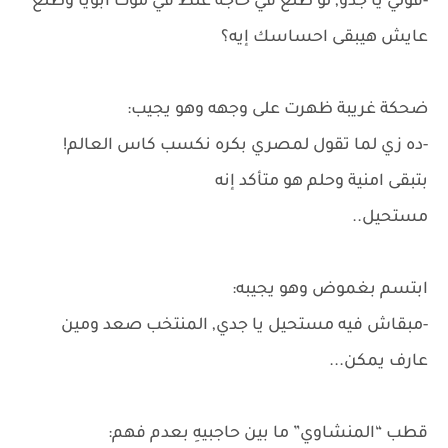
-قولي يا جدو, لو طلع في حاجه غلط في موت ابويا وطلع
عايش هيبقى احساسك إيه؟
ضحكة غريبة ظهرت على وجهه وهو يجيب:
-ده زي لما تقول لمصري بكره نكسب كاس العالم!
بتبقى امنية وحلم هو متأكد إنه
مستحيل..
ابتسم بغموض وهو يجيبه:
-مبقاش فيه مستحيل يا جدي, المنتخب صعد ومين
عارف يمكن...
قطب “المنشاوي” ما بين حاجبيهِ بعدم فهم: