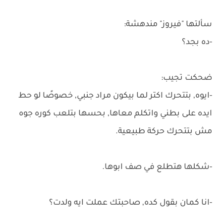
سألتها "فيروز" مندهشة:
-ده بجد؟
ضحكت تجيب:
-ايوه, بتتحرك اكتر لما بيكون مراد جنبي, خصوصًا لو حط
ايده على بطني واتكلم معاها, بحسها بتلعب كوره جوه
مش بتتحرك حركة طبيعية.
-شكلها هتطلع في صف ابوها.
-انا كمان بقول كده, صاحبتك عملت ايه ولدت؟