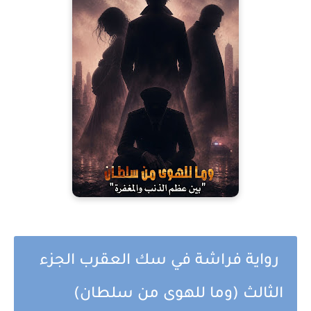
رواية فراشة في سك العقرب الجزء
الثالث (وما للهوى من سلطان)