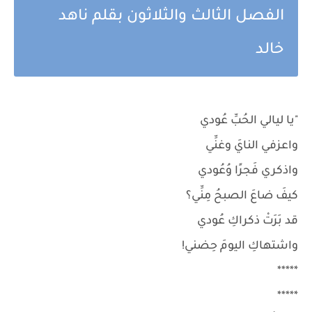
الفصل الثالث والثلاثون بقلم ناهد
خالد
"يا ليالي الحُبِّ عُودي
واعزفي النايَ وغنِّي
واذكري فَجرًا وُعُودي
كيفَ ضاعَ الصبحُ مِنِّي؟
قد بَرَتْ ذكراكِ عُودي
واشتهاكِ اليومَ حِضني!
*****
*****