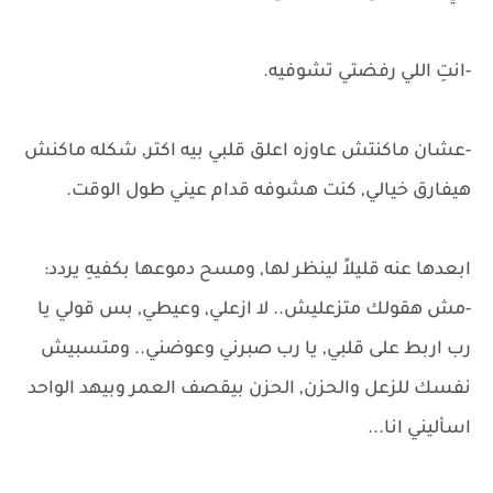
-انتِ اللي رفضتي تشوفيه.
-عشان ماكنتش عاوزه اعلق قلبي بيه اكتر, شكله ماكنش
هيفارق خيالي, كنت هشوفه قدام عيني طول الوقت.
ابعدها عنه قليلاً لينظر لها, ومسح دموعها بكفيهِ يردد:
-مش هقولك متزعليش.. لا ازعلي, وعيطي, بس قولي يا
رب اربط على قلبي, يا رب صبرني وعوضني.. ومتسبيش
نفسك للزعل والحزن, الحزن بيقصف العمر وبيهد الواحد
اسأليني انا...