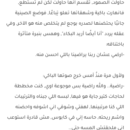
حاولت الصمود, تقسم انها حاولت لكن لم تستطع,
فانهارت باكية وشهقاتها تعلو تِباعًا, فوضع الصينية
جانبًا يحتضنها لصدره بوجع لم يتخلص منه هو الآخر, وفي
عقله يردد "أنا أيضًا أريد البكاء", وهمس بنبرة متأثرة
باختناقه:
-ارضي عشان ربنا يراضينا باللي احسن منه.
ولأول مرة منذُ أمس خرج صوتها الباكي:
-راضية.. والله راضية بس موجوعة اوي, كنت مخططة
لحاجات كتير جاية هو فيها, لبسه اللي جبناه والترتيبات
اللي كنا مرتبينها, لهفتي وشوقي اني اشوفه واحضنه
واشم ريحته, حاسه إني في كابوس, مش قادرة استوعب
اني ملحقتش المسه حتى..