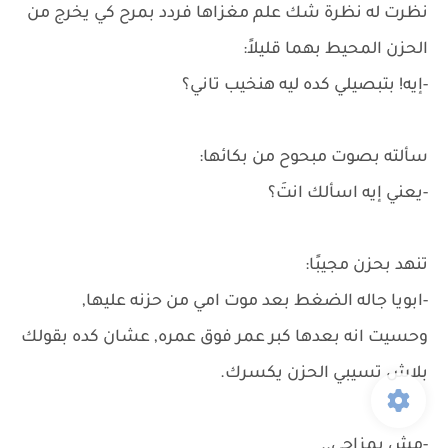
نظرت له نظرة شك علم مغزاها فردد بمرح كي يخرج من
الحزن المحيط بهما قليلاً:
-إيه! بتبصيلي كده ليه هنخيب تاني؟
سألته بصوت مبحوح من بكائها:
-يعني إيه اسألك انتَ؟
تنهد بحزن مجيبًا:
-ابويا جاله الضغط بعد موت امي من حزنه عليها,
وحسيت انه بعدها كبر عمر فوق عمره, عشان كده بقولك
بلاش تسيبي الحزن يكسرك.
-مش بمزاجي..