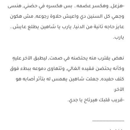
-هزعل, وهكسر عضمه.. بس هكسره في حضني, هنسى
وجعي كل السنين دي واعيش حلاوة رجوعه, مش هكون
عايز حاجه تانية من الدنيا, يارب يا شاهين يطلع عايش..
يارب.
نهض يقترب منه يحتضنه في صمت, ليطبق الآخر عليهِ
وكأنه يحتضن فقيده الغالي, وتتهاوى دموعه ببطء فوق
كتف حفيده, جعلت شاهين يهمس له بتأثر أصابه هو
الآخر:
-قريب قلبك هيرتاح يا جدي.
----------------------