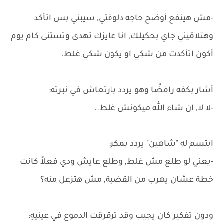
-مش هينفع أوضح حاجه دلوقتي, سيبني بس اتأكد
وهتلاقيني جاي بحكيلك, انا عايزك تهدى وتستنى كام يوم
أكون اتأكدت من شكي او يكون شكي غلط.
أشار بكفه رافضًا وهو يردد بارتعاش في نبرته:
-لا لا, ان شاء الله ميكونش غلط..
ابتسم له "شاهين" يردد بمكر:
-يعني لو طلع مش غلط, وطلع عايش ودي فعلاً كانت
خطة عشان يهرب من القضية, مش هتزعل منه؟
ودون تفكير كان يجيب وقد ترقرقت الدموع في عينيهِ: