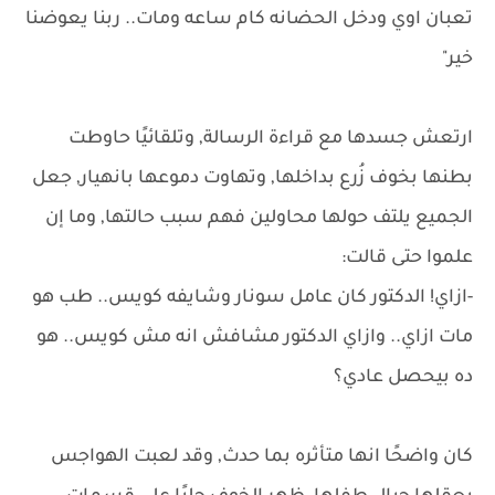
تعبان اوي ودخل الحضانه كام ساعه ومات.. ربنا يعوضنا
خير"
ارتعش جسدها مع قراءة الرسالة, وتلقائيًا حاوطت
بطنها بخوف زُرع بداخلها, وتهاوت دموعها بانهيار, جعل
الجميع يلتف حولها محاولين فهم سبب حالتها, وما إن
علموا حتى قالت:
-ازاي! الدكتور كان عامل سونار وشايفه كويس.. طب هو
مات ازاي.. وازاي الدكتور مشافش انه مش كويس.. هو
ده بيحصل عادي؟
كان واضحًا انها متأثره بما حدث, وقد لعبت الهواجس