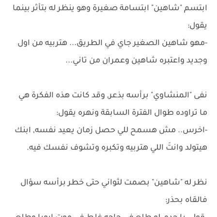
ابتسم "شاهين" ابتسامة صغيرة وهو ينظر له بتأثر بينما
يقول:
-مهو شاهين الصغير جاي في الطريق... هتربيه من اول
وجديد واعتبره شاهين وعمران من تاني...
نفى "المنشاوي" برأسه بذعر, وقد كانت هذه الفكرة هي
ما تراوده طوال الفترة السابقة ونهره يقول:
-اخرس.. مش هسمح للي حصل زمان يعيد نفسه, ابنك
هيتولد وانتَ اللي هتربيه وتكبره وتشوف نفسك فيه.
نظر له "شاهين" بصمت لثواني حتى خطر برأسه سؤال
فالقاه بحذر: