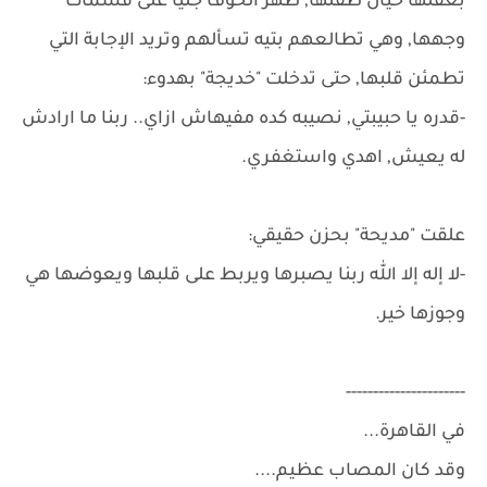
بعقلها حيال طفلها, ظهر الخوف جليًا على قسمات
وجهها, وهي تطالعهم بتيه تسألهم وتريد الإجابة التي
تطمئن قلبها, حتى تدخلت "خديجة" بهدوء:
-قدره يا حبيبتي, نصيبه كده مفيهاش ازاي.. ربنا ما ارادش
له يعيش, اهدي واستغفري.
علقت "مديحة" بحزن حقيقي:
-لا إله إلا الله ربنا يصبرها ويربط على قلبها ويعوضها هي
وجوزها خير.
----------------------
في القاهرة...
وقد كان المصاب عظيم....