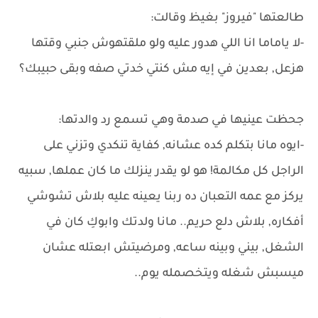
طالعتها "فيروز" بغيظ وقالت:
-لا ياماما انا اللي هدور عليه ولو ملقتهوش جنبي وقتها
هزعل, بعدين في إيه مش كنتي خدتي صفه وبقى حبيبك؟
جحظت عينيها في صدمة وهي تسمع رد والدتها:
-ايوه مانا بتكلم كده عشانه, كفاية تنكدي وتزني على
الراجل كل مكالمة! هو لو يقدر ينزلك ما كان عملها, سبيه
يركز مع عمه التعبان ده ربنا يعينه عليه بلاش تشوشي
أفكاره, بلاش دلع حريم.. مانا ولدتك وابوكِ كان في
الشغل, بيني وبينه ساعه, ومرضيتش ابعتله عشان
ميسبش شغله ويتخصمله يوم..