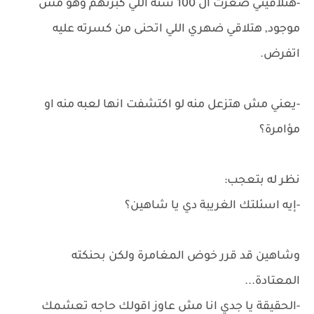
-هتلاقيني صغرت ال 100 سنة اللي كبرتهم وهو مش
موجود, هتلاقي ضهري اللي اتحنى من كسرته عليه
اتفرض.
-يعني مش هتزعل منه لو اكتشفت انها لعبه منه او
مؤامرة؟
نظر له بتعجب:
-إيه اسئلتك الغريبة دي يا شاهين؟
وشاهين قد قرر خوض المغامرة ولكن بحنكته
المعتادة...
-الحقيقة يا جدي انا مش عاوز اقولك حاجه تعشمك