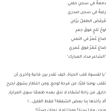
دمعةٌ في سجنِ جفني
رغبةٌ في سجن صدري
قَرفَصَ الطفلُ برُكنِ
لوحُ ثلجٍ فوقَ جمرِ
ضاعَ عُمرٌ في التمني
ضاعَ عُمْرٌ فوق عُمري
"الشاعر مداد المبارك"
"يا لقسوة قلب الحياة, كيف تقدر بين فانية وأخرى أن
تقلب يومنا قلبًا, من فرحة لوجع, ومن انتظار بشوق لجرح
حارق, من راحة لشقاء لا نذق بعده طعمًا سوى المرارة,
ألا يأخذها بِنا بعض الشفقة؟ فقط القليل...!
ونحن ماذا بيدنا؟ وماذا لو لا نملك صبرًا؟