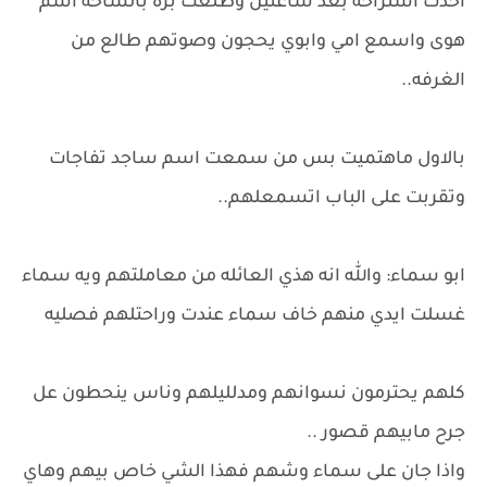
اخذت استراحه بعد ساعتين وطلعت بره بالساحه اشم
هوى واسمع امي وابوي يحجون وصوتهم طالع من
الغرفه..
بالاول ماهتميت بس من سمعت اسم ساجد تفاجات
وتقربت على الباب اتسمعلهم..
ابو سماء: والله انه هذي العائله من معاملتهم ويه سماء
غسلت ايدي منهم خاف سماء عندت وراحتلهم فصليه
كلهم يحترمون نسوانهم ومدلليلهم وناس ينحطون عل
جرح مابيهم قصور ..
واذا جان على سماء وشهم فهذا الشي خاص بيهم وهاي