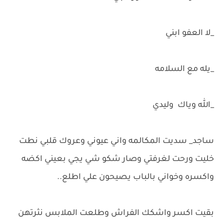
_لا العفو ابني
_يله مع السلامه
_الله وياك وليدي
ساجد_ سديت المكالمه واني عيوني وعروك قلبي نطت
خليت ورحت لغرفتي وصار شكو شي يجي بعيني اكضه
واكسره وخواني بالباب يصيحون علي اطلع..
بقيت اكسر واشكك الفراش وطلعت الملابس نثرتهن