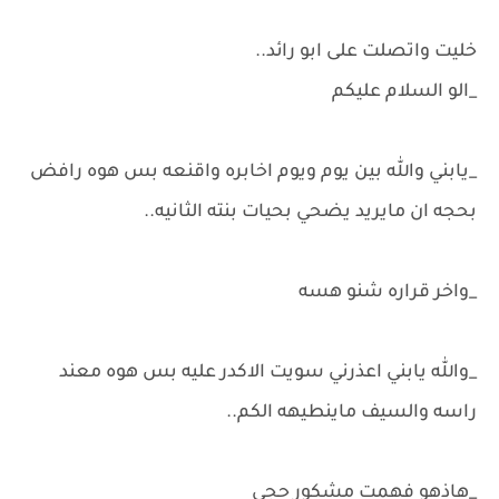
خليت واتصلت على ابو رائد..
_الو السلام عليكم
_يابني والله بين يوم ويوم اخابره واقنعه بس هوه رافض
بحجه ان مايريد يضحي بحيات بنته الثانيه..
_واخر قراره شنو هسه
_والله يابني اعذرني سويت الاكدر عليه بس هوه معند
راسه والسيف ماينطيهه الكم..
_هاذهو فهمت مشكور حجي