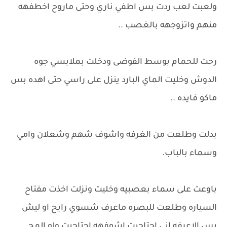
ولعبت لعب ردت بس اطفي ناري وحتى ماروح اخطفهه
منهم واتزوجهه بالغصب ..
رحت للحمام بوسط الفوضى ودخلت بملابسي جوه
الدوش وخليت الماي البارد ينزل على راسي حتى اهده بس
ماكو فايده ..
بدلت وطلعت من الغرفه واشوف شهم وشعلان وامي
وسماء بالباب.
باوعت على سماء بعصبيه وخليت ونزلت اخذت مفتاح
السياره وطلعت للبصره ماعرف شسوي رايح او ليش
بس الاعرفه اني احتاجيت اشوفهه احتاجيت ولو المح