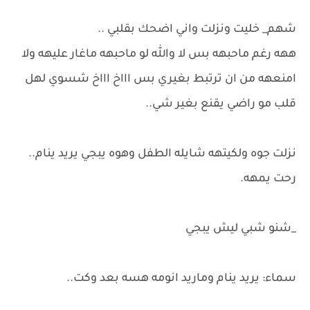
شهم_ خليت ونزلت واني اضحك بقلبي ..
ههه رغم ماحبهه بس لا والله لو ماحبهه ماغار عليهه ولا
امنعهه من ان ترتبط بغيري بس اااخ اااخ شسوي لهل
قلب مو راضي يقنع بغير شي..
نزلت جوه ولكيتهه شايله الطفل وهوه يبجي يريد ينام..
رحت يمهه.
_شنو شبي ليش يبجي
سماء: يريد ينام وماريد انومه هسه بعد وكت..