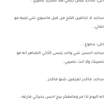
حلى: ساجد ليش جبتني هنا شتريد تسوي ..
ساجد: لا تخافين كتلج من قبل ماسوي شي لبنيه مو
حلالي..
حلى: بدموع ..
ساجد احسن شي واحد ينسى الثاني الضاهر انه مو
نصيبك ولا انت نصيبي..
ساجد: ماكدر تعرفين شنو ماكدر..
انه اليوم اذا مر ومامفكر بيج احس بحياتي فارغه ..