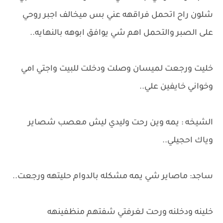
شلون راح اتحمل فراقهه عني بس ميخالف اجبر روحي
على الصبر والتحمل اهم شي يوافق ابوهه بالنهايه..
خليت ورجعت لميسان وصلت ودخلت للبيت واجتي امي
وخواني خايفين علي..
الشيخه : يمه وين رحت وليدي ليش معصب شصاير
وياك احجيلي..
ساجد: ماصاير شي يمه مشكله بالدوام حليتهه ورجعت..
خلينه ودخلنه ورحت لغرفتي شفتهم منظفينهه