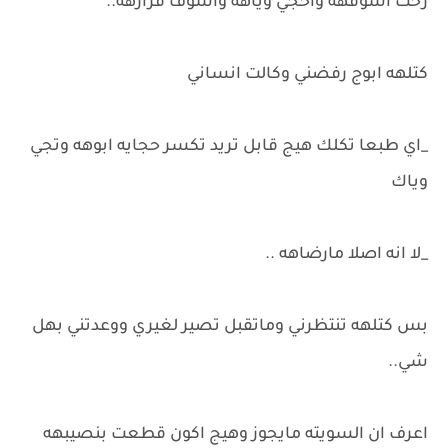
رحت اشوفهه واحجي وياهه واشوف قرارهه..
كتلهه ابوج رفضني وكالت انساني
_اي طبعا تكلك هيج قابل تريد تكسر حجايه ابوهه وتجي
وياك
_لا انه اصلا مارضاهه ..
بس كتلهه تنتظرني وماتقبل تصير لغيري ووعدتني بهل
شي..
اعرف ان السويته مايجوز وهيج اكون قطعت بنصيبهه