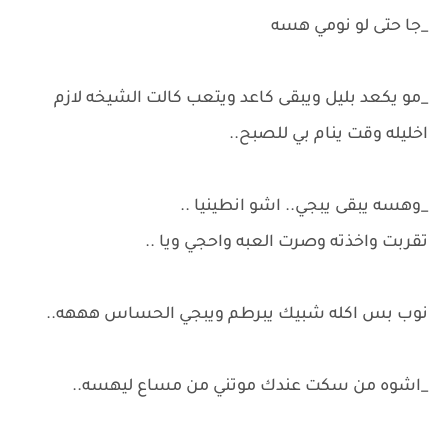
_جا حتى لو نومي هسه
_مو يكعد بليل ويبقى كاعد ويتعب كالت الشيخه لازم
اخليله وقت ينام بي للصبح..
_وهسه يبقى يبجي.. اشو انطينيا ..
تقربت واخذته وصرت العبه واحجي ويا ..
نوب بس اكله شبيك يبرطم ويبجي الحساس هههه..
_اشوه من سكت عندك موتني من مساع ليهسه..