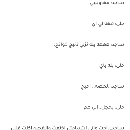
ساجد: فهاويييي
حلى: ههه اي اي
ساجد: هههه يله نزلي ذنيج خواتج..
حلى: يله باي
ساجد: .لحضه.. احبج
حلى: بخجل..اني هم
ساجد_راحت واني ابتسامتي اختفت والغصه اكلت قلبي