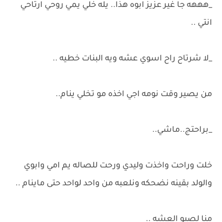
_هههه جا غير عزيز ابوه هذا.. يله خلي يمي روحي ارتاحي
انتي ..
_لا شرتاح راح اسوي عشه ويه البنات خطيه ..
من يصير وقت نومه اجي اخذه مو تخلي ينام..
_براحتج..ماشي..
خلت وراحت واخذت وليدي ورحت للصاله يم امي وابوي
والولد بقينه نضحكه ونلعبه من واحد لواحد حتى ماينام ..
منا لصبو العشه ..