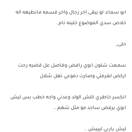
ابو سماء: لو يبقى اخر رجال واخر قسمه مانطيهه اله
خلاص سدي الموضوع خلينه نام..
حلى_
سمعت شلون ابوي رافض وفاصل عل قضيه رحت
اركض لغرفتي وصارت دموعي تهل شلال
انكسر خاطري كلش الولد وعدني واجه خطب بس ليش
ابوي يرفض ساجد مو مثل شهم ..
ليش ياربي ليييش ..