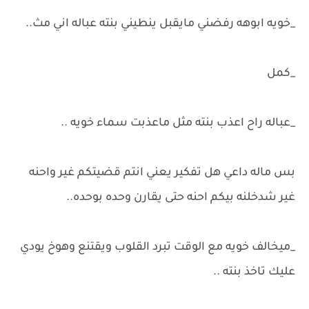
_خويه ابوهه رفضني مايقبل ينطيني بنته عباله اني مث..
_كمل
_عباله راح اعذب بنته مثل ماعذبت سماء خويه ..
بس ماله داعي هل تفكير يعني انتم قضيتكم غير واحنه
غير شدخلنه بيكم احنه حتى يقارن وحده بوحده..
_ميخالف خويه مع الوقت تبرد القلوب ويقتنع وهوخ يودي
عليك تاخذ بنته ..