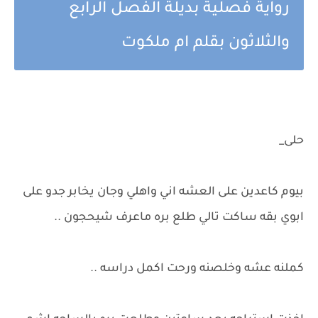
رواية فصلية بديلة الفصل الرابع
والثلاثون بقلم ام ملكوت
حلى_
بيوم كاعدين على العشه اني واهلي وجان يخابر جدو على
ابوي بقه ساكت تالي طلع بره ماعرف شيحجون ..
كملنه عشه وخلصنه ورحت اكمل دراسه ..