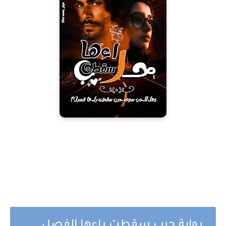
رواية حرب سقطت راءها الفصل