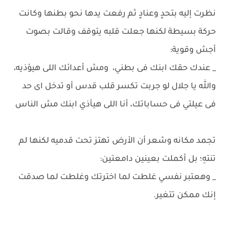
نظرت إليه بتحدٍ وعنادٍ ثم رفعت يدها نحو بطنها وكانت
حركة بسيطة لكنها جعلت قلبه يتوقف وقالت بصوت
أجش وقوية:
_ عندك حقك ابنك فى بطني، ومش أعدائك اللى هيؤذيه،
والله يا جلال لو جربت تكسر قلب قدس أو تدخل اى حد
فى عيلتي فى حساباتك، أنا اللى هيأذي ابنك مش الناس
تجمد مكانه وشعر أن الأرض تهتز تحت قدميه لكنها لم
تنتهِ؛ بل أكملت بعينين دامعتين:
_ وهعتبر نفسي غلطت لما اخترتك وغلطت لما صدقت
إنك ممكن تتغير.