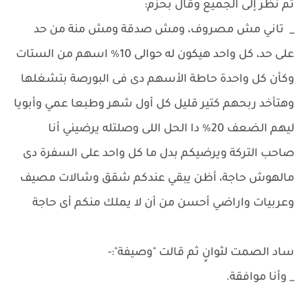
ثم نظر إلى الجميع وقال بحزم:
_ تاني مش مصروف، ومش صدقة ومش منة من حد
على حد، كل واحد هيكون له حوالى 10٪ اسهم من الستات
وكأن كل واحدة حاطة الأسهم دى فى البورصة بتشغلها
وهتأخد ربحهم كتير قليل كل أول شهر وطبعا عمي وأبويا
ليهم الضعف 20٪ دا الحل اللى وصلتله يرضيني أنا
صاحب التركة ويرضيكم بدل ما كل واحد على السفرة دى
مالهوش حاجة، أظن يبقي عندكم شقق وشالات مصيف
وعربيات واراضي أحسن من أن لا يملك منكم أى حاجة
ساد الصمت لثوانٍ ثم قالت "وصيفة":-
_ وأنا موافقة.