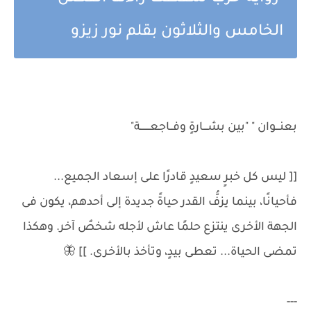
الخامس والثلاثون بقلم نور زيزو
بعنـــوان " "بين بشـــارةٍ وفــاجعـــــــة"
[[ ليس كل خبرٍ سعيدٍ قادرًا على إسعاد الجميع...
فأحيانًا، بينما يزفُّ القدر حياةً جديدة إلى أحدهم، يكون فى
الجهة الأخرى ينتزع حلمًا عاش لأجله شخصٌ آخر. وهكذا
تمضى الحياة... تعطى بيدٍ، وتأخذ بالأخرى. ]] 🦋
---