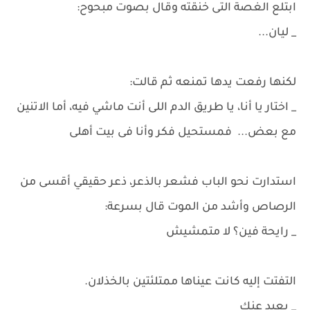
ابتلع الغصة التى خنقته وقال بصوت مبحوح:
_ ليان...
لكنها رفعت يدها تمنعه ثم قالت:
_ اختار يا أنا، يا طريق الدم اللى أنت ماشي فيه، أما الاتنين
مع بعض... فمستحيل فكر وأنا فى بيت أهلى
استدارت نحو الباب فشعر بالذعر، ذعر حقيقي أقسى من
الرصاص وأشد من الموت قال بسرعة:
_ رايحة فين؟ لا متمشيش
التفتت إليه كانت عيناها ممتلئتين بالخذلان.
_ بعيد عنك