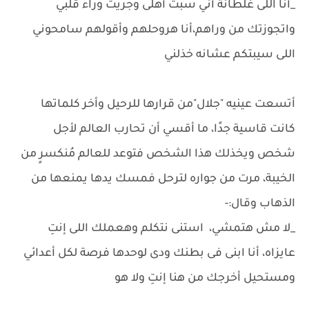
_أنا اللى غلطانة أني سبت أهلى وجريت وراء قلبي
واتجوزتك من وراهم،أنا هروحلهم وأقولهم سامحوني
اللى سيبتكم عشانه خذلني
أتسعت عينيه "جلال"من قرارها للرحيل وأخر كلماتها
كانت قاسية جدًا، ما أقسي أن تحارب العالم لأجل
شخص ويخذلك هذا الشخص فتوعد للعالم مُنكسرٍ من
الخيبة، مرت من جواره لترحل فمسك يدها يمنعها من
الذهاب وقال:-
_لا مش هتمشي، استنى نتكلم وهعملك اللى إنتِ
عايزاه، أنا ابنى فى بطنك ودى لوحدها فرصة لكل أعدائي
ومستحيل أخرجك من هنا إنتِ ولا هو