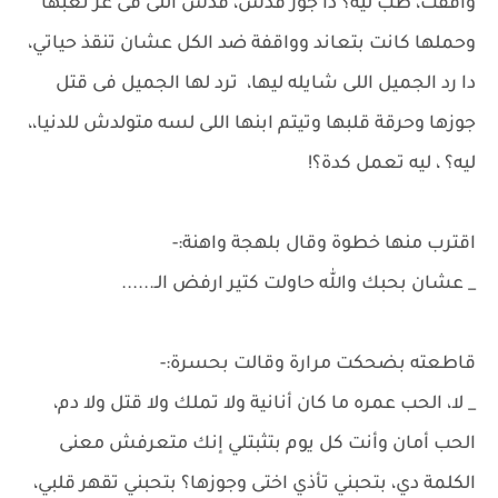
وافقت، طب ليه؟ دا جوز قدس، قدس اللى فى عز تعبها
وحملها كانت بتعاند وواقفة ضد الكل عشان تنقذ حياتي،
دا رد الجميل اللى شايله ليها، ترد لها الجميل فى قتل
جوزها وحرقة قلبها وتيتم ابنها اللى لسه متولدش للدنيا،،
ليه؟ ، ليه تعمل كدة؟!
اقترب منها خطوة وقال بلهجة واهنة:-
_ عشان بحبك والله حاولت كتير ارفض الـ......
قاطعته بضحكت مرارة وقالت بحسرة:-
_ لا، الحب عمره ما كان أنانية ولا تملك ولا قتل ولا دم،
الحب أمان وأنت كل يوم بتثبتلي إنك متعرفش معنى
الكلمة دي، بتحبني تأذي اختى وجوزها؟ بتحبني تقهر قلبي،