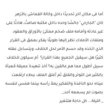
أما فى مكان آخر تحديدًا داخل وكالة القماش بالأزهر
كان "الجارحي" جالسًا وحده داخل مكتبه صامتً، هادئًا على
غير عادته وأمامه ملف ضخم ممتلئ بالأوراق والعقود
وملفات الأملاك نظر إليها طويلًا يفكر بعمق فى القرار
الذي اتخذه وقد حسم الأمر لحل الخلاف، ويتساءل عقله
كثيرًا هل سيقبل الجميع بهذا القرار؟ أم سيكون للخلاف
سبيل أطول مما هم عالقين به؟ أخذ تنهيدة عميقة مُعبأة
بالكثير من التوتر والقلق ثم أغلق الملف ببطء ارتفعت
عيناه نحو النافذة والتفكير يملأ رأسه بينما همس لنفسه
بصوت لم يسمعه أحد:_
_ الليلة... كل حاجة هتتغير