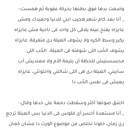
وضعت يدها فوق بطنها بحركة عفوية ثم همست:-
_ أنا بعد كام شهر هجيب ابني للدنيا وحفيدك ومش
عايزاه يفتح عينه يلاقى كل واحد فى ناحية مش عايزاه
يكبر وسط الكره ولا يشوف العيلة دى متفرقة، عايزاه
يشوف الحُب اللى شوفته فى العيلة، الحُب اللى
محسسنيش للحظة أن يتيمة الأم ولا معنديش أب
سايبني، العيلة دى هى اللى شالتني واحتوتني، عايزاه
يعيش فى نفس الحُب دا
اختنق صوتها أكثر وسقطت دمعة على خدها وقال:-
_ أنا مستعدة أخسر أى فلوس فى الدنيا بس العيلة ترجع
زى زمان، خلونا نخلص من موضوع الورث دا عشان كمان