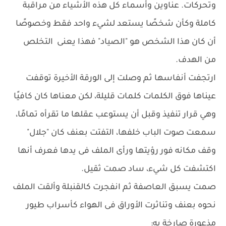
وتحركات. عناوين وأسماء كل هذه الأشياء من مراقبة
كاملة وكأن شخصًا يستعد لشيء واحد فقط وخصوصًا
أن كان هذا الشخص هو "الصياد" فهذا يعنى التخلص
من الهدف.
ارتجفت أنفاسها ثم وصلت إلى الورقة الأخيرة توقفت
عيناها فوق الكلمات كلمات قليلة، لكن معناها كان كافيًا
وهي قرار تنفيذ وقبل أن يستوعب عقلها ما تقرأه تمامًا،
سمعت صوت الباب خلفها، التفتت بعنف كان "جلال"
وقف مكانه فور رؤيتها ورأى الملف فى يدها فعرف أنها
اكتشفت كل شيء، ساد صمت ثقيل.
صمت يسبق العاصفة ثم انفجرت كالقنبلة وألقت الملف
نحوه بعنف وتناثرت الأوراق فى الهواء كأسراب طيور
مذعورة صارخة به: