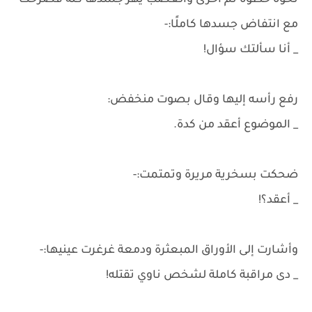
نحوه خطوة ثم أخرى والغضب يهز جسدها كله فصرخت
مع انتفاض جسدها كاملًا:-
_ أنا سألتك سؤال!
رفع رأسه إليها وقال بصوت منخفض:
_ الموضوع أعقد من كدة.
ضحكت بسخرية مريرة وتمتمت:-
_ أعقد؟!
وأشارت إلى الأوراق المبعثرة ودمعة غرغرت عينيها:-
_ دى مراقبة كاملة لشخص ناوي تقتله!