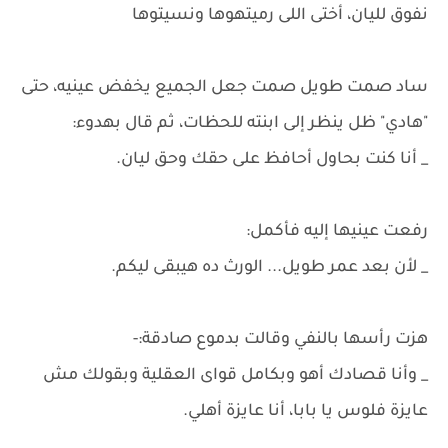
نفوق لليان، أختى اللى رميتهوها ونسيتوها
ساد صمت طويل صمت جعل الجميع يخفض عينيه، حتى
"هادي" ظل ينظر إلى ابنته للحظات، ثم قال بهدوء:
_ أنا كنت بحاول أحافظ على حقك وحق ليان.
رفعت عينيها إليه فأكمل:
_ لأن بعد عمر طويل... الورث ده هيبقى ليكم.
هزت رأسها بالنفي وقالت بدموع صادقة:-
_ وأنا قصادك أهو وبكامل قواى العقلية وبقولك مش
عايزة فلوس يا بابا، أنا عايزة أهلي.