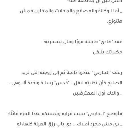
أكمل قبل أن يقاطعه أحد:-
_ أما الوكالة والمصانع والمحلات والمخازن فمش
هتتوزع.
عقد "هادي" حاجبيه فورًا وقال بسخرية:-
حضرتك بتنقى
رمقه "الجارحي" بنظرة ثاقبة ثم إلى زوجته التى تريد
الصلاح كأن نظرته تنقل لـ "قُدس" رسالة واحدة ألا وهي:-
_ والدك أول المعترضين
فأوضح "الجارحي" سبب قراره وتمسكه بهذا الجزء قائلًا:-
_ دى مش مجرد أملاك... دى باب رزق العيلة كلها، لو