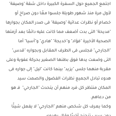
اجتمع الجميع حول السفرة الكبيرة داخل شقة "وصيفة"
لأول مرة منذ شهور طويلة جلسوا معًا دون صراخ أو
خصام أو نظرات عدائية "وصيفة" فى صدر المكان بجوارها
"مديحة" التى بدت أضعف مما كانت عليه دائمًا بعد أزمتها
الصحية الأخيرة "فؤاد" و"خديجة" "هادي" و"آسيا" أما
"الجارحي" فجلس فى الطرف المقابل وبجواره "قدس"
التى وضعت يدها فوق بطنها الصغير بحركة عفوية وعلى
مقربة منهما جلس "يزيد" بينما كانت "ليل" إلى جواره فى
هدوء تبادل الجميع نظرات الفضول والصمت سيد
المكان منتظر كل فرد منهم أن يتحدث "الجارحي" فـ هو
من دعاهم.
وكما يعرف كل شخص منهم "الجارحي" لا يفعل شيئًا