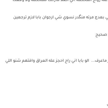
ا عله زواج المحكمه اني اصلا مارحت للمحكمة ولا وقعت
نتي بعدچ مرته منگدر نسوي شي ارجوان بابا لازم ترجعين
مو صحيح
عرف... الو بابا اني راح احجز عله العراق وافتهم شنو اللي
ي