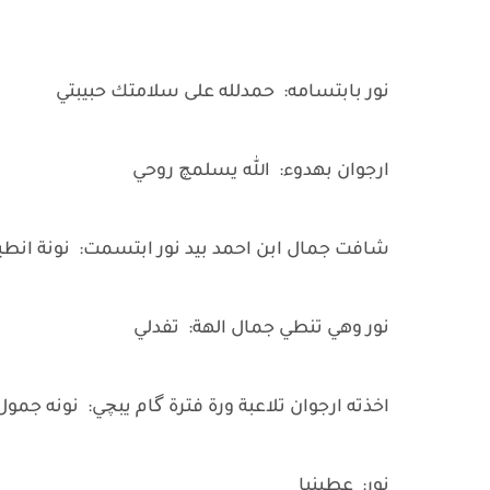
نور بابتسامه: حمدلله على سلامتك حبيبتي
ارجوان بهدوء: الله يسلمچ روحي
شافت جمال ابن احمد بيد نور ابتسمت: نونة انط
نور وهي تنطي جمال الهة: تفدلي
اخذته ارجوان تلاعبة ورة فترة گام يبچي: نونه جمو
نور: عطينيا