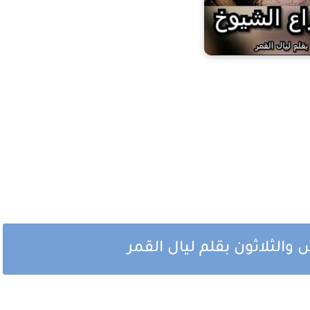
الثلاثون بقلم ليال القمر