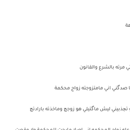
هة
تي مرته بالشرع والقانون
ا صدگني اني مامتزوجته زواج محكمة
تچذبيني ليش ماگتيلي هو زوجچ وماخذته بارادتچ