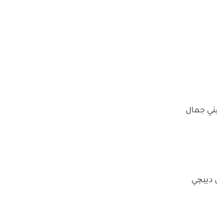
يني جمال
ل ديبچي