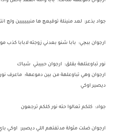
ارجوان دموعهة سالت: بابا والله العقد باطل واذ
جواد بذعر: لعد منينلة توقيعچ ها منيييييين ولچ ا
ارجوان ببچي: بابا شنو بعدني زوجته لابابا كذب 
نور تباوعتلهة بقلق: ارجوان حبيبتي شباك
ارجوان وهي تباوعلهة من بين دموعهة: ماعرف نور ما
ديصير اوكي
جواد: كلكم تعالوا حته نور كلكم ترجعون
ارجوان ضلت مثولة مدتفتهم اللي ديصير: اوكي با