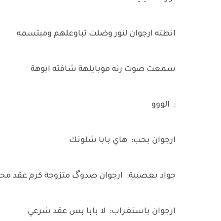
انطته ارجوان لنور وضلت تباوعلهم ومبتسمه
سمعت صوت رنه موبايلهة شافته ابوهة
: الووو
ارجوان بحب: هاي بابا شلونك
جواد بعصبية: ارجوان صدوگ متزوجة كرم عقد م
ارجوان باستغراب: لا بابا بس عقد شرعي