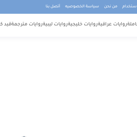
استخدام
من نحن
سياسة الخصوصيه
أتصل بنا
املة
روايات عراقية
روايات خليجية
روايات ليبية
روايات مترجمة
قيد كت