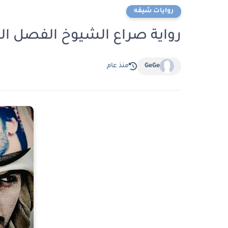
روايات شيقه
رواية صراع الشيوخ الفصل الخامس والثلاث
GeGe
منذ عام