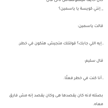
كان خايف ميشوفهاش تانى قال
_ إنتي كويسة يا ياسمين؟
قالت ياسمين:
ـ إيه اللي جابك؟ قولتلك متجيش، هتكون في خطر.
قال سليم:
ـ أنا كنت في خطر فعلًا.
بصتله لانه كان يقصدها هى وكان يقصد إنه مش فارق
معاه.