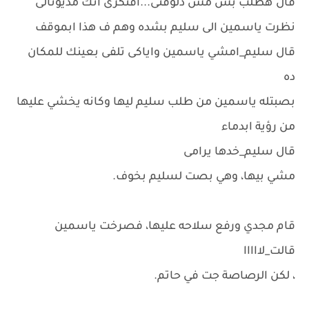
قال"هطلب بس مش دلوقتى...افتكرى انك مديونالى "
نظرت ياسمين الى سليم بشده وهم ف هذا ابموقف
قال سليم_امشي ياسمين واياكى تلفى بعينك للمكان
ده
بصبتله ياسمين من طلب سليم ليها وكانه يخشي عليها
من رؤية ابدماء
قال سليم_خدها يرامى
مشي بيها، وهي بصت لسليم بخوف.
قام مجدي ورفع سلاحه عليها، فصرخت ياسمين
قالت_لااااا
، لكن الرصاصة جت في حاتم.