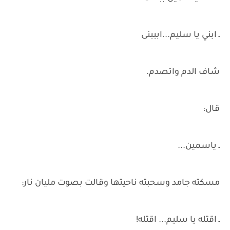
ـ ابني يا سليم...ابببنى
شاف الدم واتصدم.
قال:
ـ ياسمين...
مسكته جامد وسحبته ناحيتها وقالت بصوت مليان نار:
ـ اقتله يا سليم... اقتله!