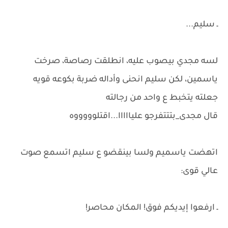
ـ سليم...
لسه مجدي بيصوب عليه، انطلقت رصاصة، صرخت
ياسمين، لكن سليم انحنى وأداله ضربة بكوعه قويه
جعلته يتخبط ع واحد من رجالته
قال مجدى_بتتتفرجو عليااااا...اقتلوووووه
اتهضت ياسميم ولسا بينقضو ع سليم اتسمع صوت
عالي قوى:
ـ ارفعوا إيديكم فوق! المكان محاصر!