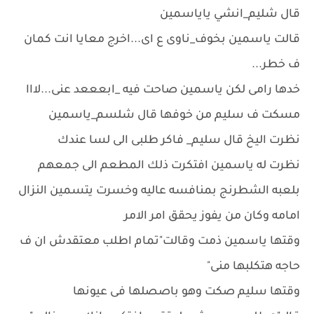
قال شليم_انشي ياياسمين
قالت ياسمين بخوف_ناوى ع اى...اخرج معايا انت كمان
ف خطر...
خدها رامى لكن ياسمين صاحت فيه _ابعععد عنى...لااا
مسكت ف سليم من خوفها قال شلسم_ياسمين
نظرت اليخ قال سليم_ فاكر طلبى الى لسا عندك
نظرت له ياسمين افتكرت ذلك المطعم الى جمعهم
بلعبه الشطرنج بمنافسه عاليه وخسرت يتسمين النزال
امامه وكان من يفوز يحقق امر الامر
وقتها ياسمين ذمت وقالت"تمام اطلب معتقدش ان ف
حاجه هتكلبها منى"
وقتها سليم صكت وهو باصصلها فى عيونها