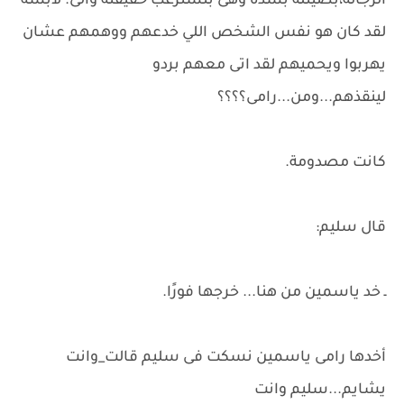
الرجالة،بصيتله بشده وهى بتستزعب حقيقته والى. لابسه
لقد كان هو نفس الشخص اللي خدعهم ووهمهم عشان
يهربوا ويحميهم لقد اتى معهم بردو
لينقذهم...ومن...رامى؟؟؟؟
كانت مصدومة.
قال سليم:
ـ خد ياسمين من هنا... خرجها فورًا.
أخدها رامى ياسمين نسكت فى سليم قالت_وانت
يشايم...سليم وانت