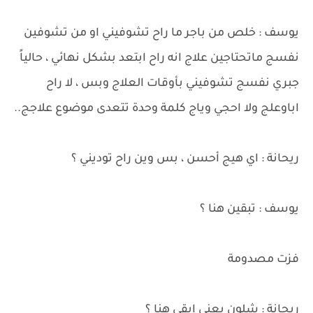
يوسف : خلص من باجر ما راح تشوفيني او من تشوفين
نفسج ماتحتاجين علاج انه راح ابتعد بشكل نهائي ، حالياً
جبري نفسج تشوفيني بأوقات العلاج وبس ، لا راح
اباوعلج ولا احجي وياج كلمة وحدة تتعدى موضوع علاجج..
ريحانة : اي هيج أحسن ، بس وين راح توديني ؟
يوسف : تبقين هنا ؟
فزت مصدومة
ريحانة : شلون يعني ابقى هنا ؟