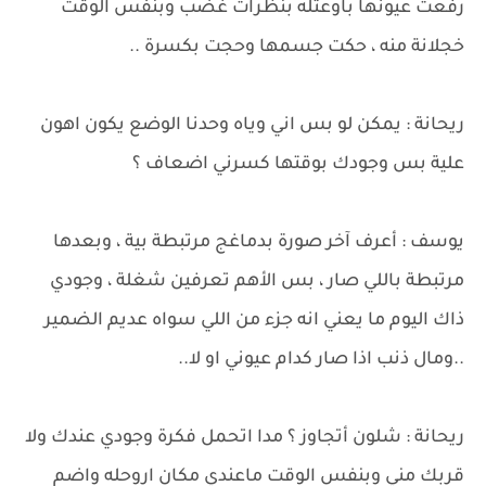
رفعت عيونها باوعتله بنظرات غضب وبنفس الوقت
خجلانة منه ، حكت جسمها وحجت بكسرة ..
ريحانة : يمكن لو بس اني وياه وحدنا الوضع يكون اهون
علية بس وجودك بوقتها كسرني اضعاف ؟
يوسف : أعرف آخر صورة بدماغج مرتبطة بية ، وبعدها
مرتبطة باللي صار ، بس الأهم تعرفين شغلة ، وجودي
ذاك اليوم ما يعني انه جزء من اللي سواه عديم الضمير
..ومال ذنب اذا صار كدام عيوني او لا..
ريحانة : شلون أتجاوز ؟ مدا اتحمل فكرة وجودي عندك ولا
قربك مني وبنفس الوقت ماعندي مكان اروحله واضم