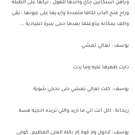
وياهن استكانين جاي وآخذها للهول ، تركها على الطبلة
وراح فتح الباب لكاها متمددة وإيديها على عيونها ، بقى
واكف بمكانه يباوعلها بعدها حجى بنبرة اعتيادية ...
يوسف : تعالي تعشي
دارت ظهرها عليه وما ردت
يوسف : كلت تعالي تعشي حتى نحجي شوية
ريحانة : اكل انت اني ما اريد واللي تريده احجيه هسه
يوسف : لاحول ولا قوة إلا بالله العلي العظيم ، كومي