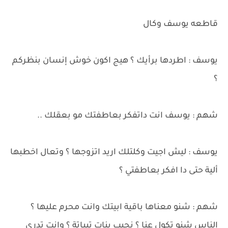
قاطعه يوسف وكال
يوسف : اطردها برأيك ؟ هيج اكون خوش إنسان بنظركم
؟
شهم : يوسف انت داتفكر بعاطفتك مو بعقلك ..
يوسف : ليش اجيت وكلتلك اريد اتزوجها ؟ وتعال اخطبها
ألية حتى دا افكر بعاطفتي ؟
شهم : شنو معناها باقية ابيتك وانت محرم عليها ؟
الناس شنو تكول عنا ؟ نجيب بنات تبياتة ؟ وانت تدري