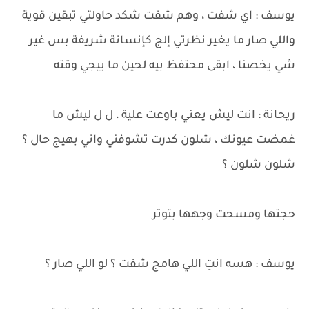
يوسف : اي شفت ، وهم شفت شكد حاولتي تبقين قوية
واللي صار ما يغير نظرتي إلج كإنسانة شريفة بس غير
شي يخصنا ، ابقى محتفظ بيه لحين ما ييجي وقته
ريحانة : انت ليش يعني باوعت علية ، ل ل ليش ما
غمضت عيونك ، شلون كدرت تشوفني واني بهيج حال ؟
شلون شلون ؟
حجتها ومسحت وجهها بتوتر
يوسف : هسه انتِ اللي هامج شفت ؟ لو اللي صار ؟