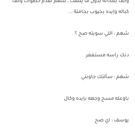
وكف بمكانه بدون ما يلتفت ، شهم تقدم خطوات وكف
كباله وإيده بجيوب بجامتة ...
شهم : اللي سويته صح ؟
دنك راسه مستغفر
شهم : سألتك جاوبني
باوعله مسح وجهه بإيده وكال
يوسف : اي صح