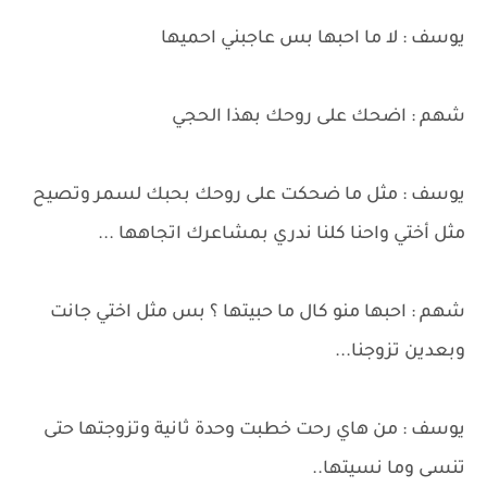
يوسف : لا ما احبها بس عاجبني احميها
شهم : اضحك على روحك بهذا الحجي
يوسف : مثل ما ضحكت على روحك بحبك لسمر وتصيح
مثل أختي واحنا كلنا ندري بمشاعرك اتجاهها ...
شهم : احبها منو كال ما حبيتها ؟ بس مثل اختي جانت
وبعدين تزوجنا...
يوسف : من هاي رحت خطبت وحدة ثانية وتزوجتها حتى
تنسى وما نسيتها..