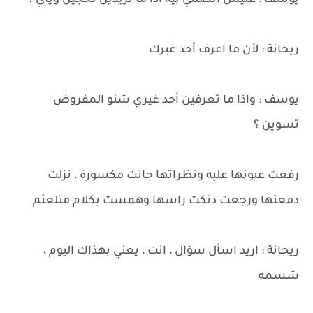
يوسف : عليش اتصلتي بية اذا ما تريدين تحجين وياي ؟
ريحانة : لأن ما اعرف أحد غيرك
يوسف : واذا ما تعرفين أحد غيري شنو المفروض
تسوين ؟
رفعت عيونها عليه ونظراتها جانت مكسورة ، نزلت
دمعتها ورجعت دنكت راسها وهمست بكلام متلعثم
ريحانة : اريد اسأل سؤال ، انت ، يعني بهذاك اليوم ،
شسمه