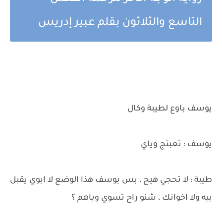
التاسع والثلاثون بقلم عبير إدريس
يوسف باوع لطيبة وكال
يوسف : تعبتج وياي
طيبة : لا تحجي هيج ، بس يوسف هذا الوضع لا ابوي يقبل
بيه ولا اخوانك ، شنو راح تسوي وياهم ؟