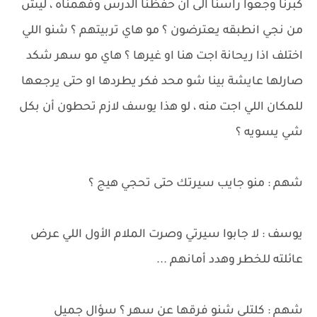
كبرنا وجعوا راسنا الى ان حفظنا الدرس وفهمناه ، ليش
من نجي انطبقه يعترضون ؟ مو هاي تربيتهم ؟ شنو اللي
اختلف اذا ريحانة اجت هنا او غيرها ؟ هاي مو سهر شكد
صارلها عايشة بينا شو محد فكر يطردها او حتى يرجعها
للمكان اللي اجت منه ، لو هذا يوسف لازم تحطون أن بكل
شي يسويه ؟
شهم : منو جايب سيرتك حتى تحجي هيج ؟
يوسف : لا جابوا سيرتي وصرت الملام اﻷول اللي عرض
عائلته للخطر وهدد أمانهم ...
شهم : كلتلي شنو فرقها عن سهر ؟ سؤال جميل