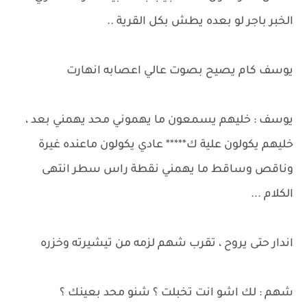
الخبر باجر لو بعده يطش بكل القرية ..
يوسف كام يصيح بصوت عالي اعصابه انهارت
يوسف : خليهم يسمعون ما يهموني محد يهمني بعد ،
خليهم يكولون علية ك***** عادي يكولون ماعنده غيرة
وناقص وساقط ما يهمني نقطة راس سطر انتهى
الكلام ...
اندار حتى يروح ، تقرب شهم لزمه من تيشيرته وخزره
شهم : لك اشو انت تخبلت ؟ شنو محد بعينك ؟