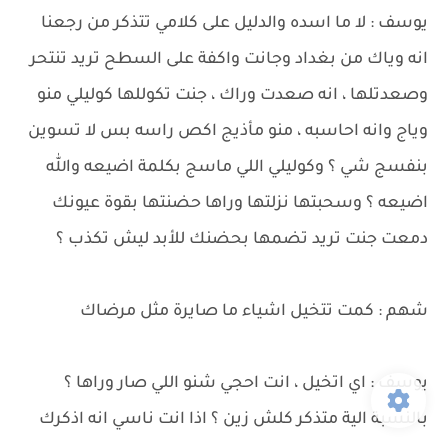
يوسف : لا ما اسده والدليل على كلامي تتذكر من رجعنا
انه وياك من بغداد وجانت واكفة على السطح تريد تنتحر
وصعدتلها ، انه صعدت وراك ، جنت تكوللها كوليلي منو
وياج وانه احاسبه ، منو مأذيج اكص راسه بس لا تسوين
بنفسج شي ؟ وكوليلي اللي ماسج بكلمة اضيعه والله
اضيعه ؟ وسحبتها نزلتها وراها حضنتها بقوة عيونك
دمعت جنت تريد تضمها بحضنك للأبد ليش تكذب ؟
شهم : كمت تتخيل اشياء ما صايرة مثل مرضاك
يوسف : اي اتخيل ، انت احجي شنو اللي صار وراها ؟
بالنسبة الية متذكر كلش زين ؟ اذا انت ناسي انه اذكرك