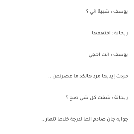
يوسف : شبية اني ؟
ريحانة : افتهمها
يوسف : انت احجي
مردت إيديها مرد هالكد ما عصرتهن ..
ريحانة : شفت كل شي صح ؟
جوابه جان صادم الها لدرجة خلاها تنهار ..