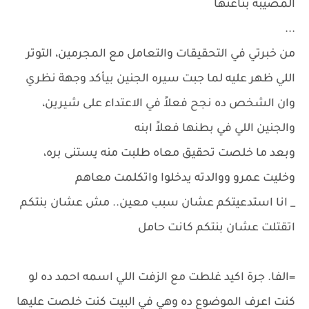
المصيبة بتاعتها
...
من خبرتي في التحقيقات والتعامل مع المجرمين، التوتر
اللي ظهر عليه لما جبت سيره الجنين بيأكد وجهة نظري
وان الشخص ده نجح فعلاً في الاعتداء على شيرين،
والجنين اللي في بطنها فعلاً ابنه
وبعد ما خلصت تحقيق معاه طلبت منه يستنى بره،
وخليت عمرو ووالدته يدخلوا واتكلمت معاهم
_ انا استدعيتكم عشان سبب معين.. مش عشان بنتكم
اتقتلت عشان بنتكم كانت حامل
=الفا. جرة اكيد غلطت مع الزفت اللي اسمه احمد ده لو
كنت اعرف الموضوع ده وهي في البيت كنت خلصت عليها