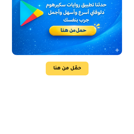
حمّل من هنا