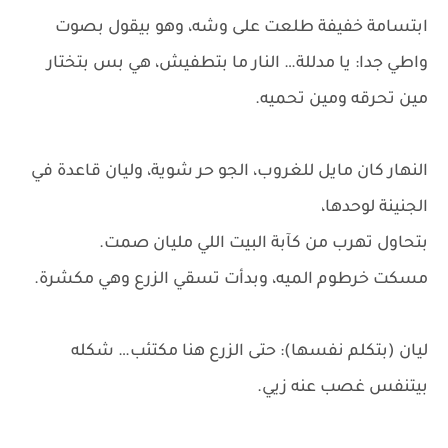
ابتسامة خفيفة طلعت على وشه، وهو بيقول بصوت
واطي جدا: يا مدللة… النار ما بتطفيش، هي بس بتختار
مين تحرقه ومين تحميه.
النهار كان مايل للغروب، الجو حر شوية، وليان قاعدة في
الجنينة لوحدها،
بتحاول تهرب من كآبة البيت اللي مليان صمت.
مسكت خرطوم الميه، وبدأت تسقي الزرع وهي مكشرة.
ليان (بتكلم نفسها): حتى الزرع هنا مكتئب… شكله
بيتنفس غصب عنه زيي.