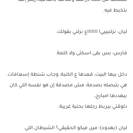
مسكها من تحت دراعها وشالها بالعافية، رغم إنها
بتخبط فيه.
ليان: نزلنيييي! اااااااع نزلني بقولك.
فارس: بس بقى اسكتى ولا كلمة.
دخل بيها البيت، قعدها ع الكنبة، وجاب شنطة إسعافات.
هي بتبصله بصدمة، مش مصدقة إن هو نفسه اللي كان
بيهددها امبارح،
دلوقتي بيربط رجلها بحنية غريبة.
ليان (بهدوء): مين فيكو الحقيقي؟ الشيطان اللي