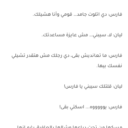
فارس: دي اتلوت جامد… قومي وأنا هشيلك.
ليان: لا، سيبني… مش عايزة مساعدتك.
فارس: ما تعانديش بقى، دي رجلك مش هتقدر تشيلي
نفسك بيها.
ليان: قلتلك سيبني يا فارس!
فارس: يوووووه... اسكتي بقى!