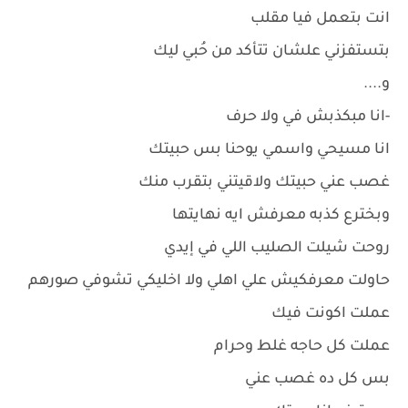
انت بتعمل فيا مقلب
بتستفزني علشان تتأكد من حُبي ليك
و....
-انا مبكذبش في ولا حرف
انا مسيحي واسمي يوحنا بس حبيتك
غصب عني حبيتك ولاقيتني بتقرب منك
وبخترع كذبه معرفش ايه نهايتها
روحت شيلت الصليب اللي في إيدي
حاولت معرفكيش علي اهلي ولا اخليكي تشوفي صورهم
عملت اكونت فيك
عملت كل حاجه غلط وحرام
بس كل ده غصب عني