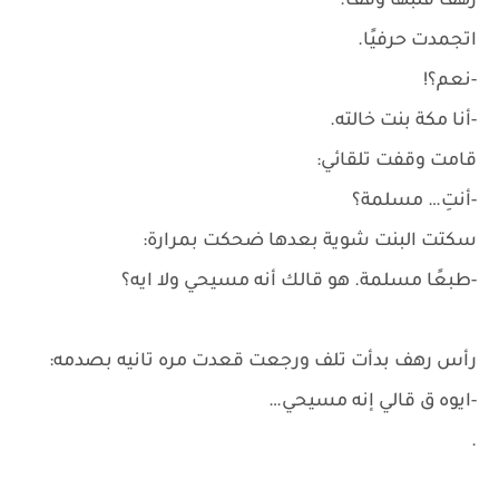
رهف قلبها وقف.
اتجمدت حرفيًا.
-نعم؟!
-أنا مكة بنت خالته.
قامت وقفت تلقائي:
-أنتِ… مسلمة؟
سكتت البنت شوية بعدها ضحكت بمرارة:
-طبعًا مسلمة. هو قالك أنه مسيحي ولا ايه؟
رأس رهف بدأت تلف ورجعت قعدت مره تانيه بصدمه:
-ايوه ق قالي إنه مسيحي…
.