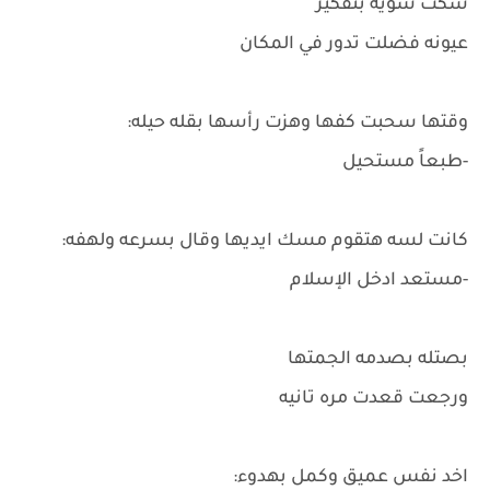
سكت شويه بتفكير
عيونه فضلت تدور في المكان
وقتها سحبت كفها وهزت رأسها بقله حيله:
-طبعاً مستحيل
كانت لسه هتقوم مسك ايديها وقال بسرعه ولهفه:
-مستعد ادخل الإسلام
بصتله بصدمه الجمتها
ورجعت قعدت مره تانيه
اخد نفس عميق وكمل بهدوء: