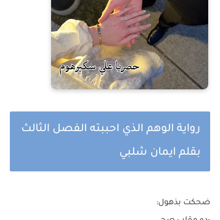
رواية الوهم الذي احببته الفصل الثالث
بقلم ايمان شلبي
ضحكت بذهول: