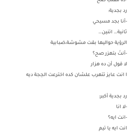
-ده مقلب صح
رد بجدية:
-أنا بجد مسيحي
ثانية… اتنين…
الرؤية حواليها بقت مشوشة،ضبابية
-أنتَ بتهزر صح؟
لا قول أن ده هزار
ا انت عايز تتهرب علشان كده اخترعت الحِجة ديه
رد بجدية أكبر:
-لا انا
-انت ايه؟
انت ايه يا تيم