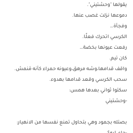
يقولها "وحشتيني".
دموعها نزلت غصب عنها.
وفجأة…
الكرسي اتحرك فعلًا.
رفعت عيونها بخضة…
كان تيم.
واقف قدامها،وشه مرهق،وعيونه حمراء كأنه مَنمش.
سحب الكرسي وقعد قدامها بهدوء.
سكتوا ثواني بعدها همس:
-وحشتيني
بصتله بجمود وهي بتحاول تمنع نفسها من الانهيار: