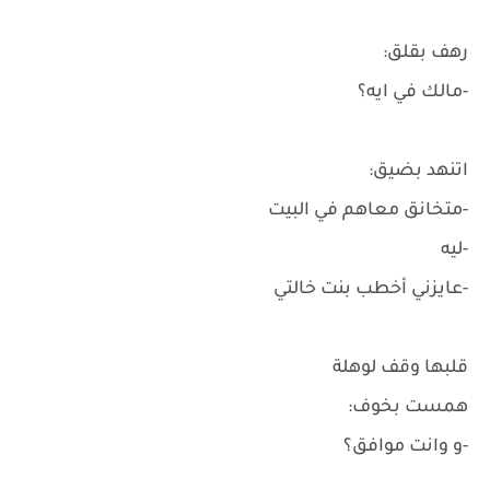
رهف بقلق:
-مالك في ايه؟
اتنهد بضيق:
-متخانق معاهم في البيت
-ليه
-عايزني أخطب بنت خالتي
قلبها وقف لوهلة
همست بخوف:
-و وانت موافق؟