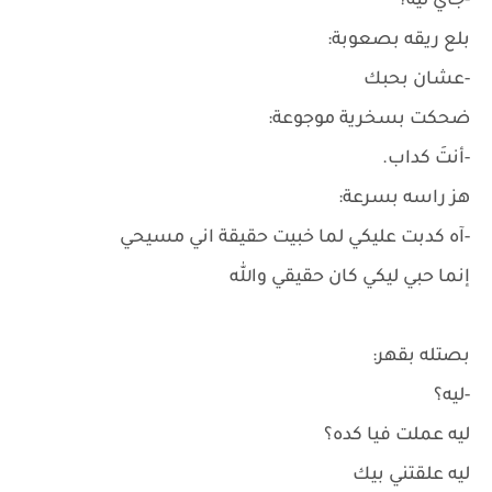
-جاي ليه؟
بلع ريقه بصعوبة:
-عشان بحبك
ضحكت بسخرية موجوعة:
-أنتَ كداب.
هز راسه بسرعة:
-آه كدبت عليكي لما خبيت حقيقة اني مسيحي
إنما حبي ليكي كان حقيقي والله
بصتله بقهر:
-ليه؟
ليه عملت فيا كده؟
ليه علقتني بيك